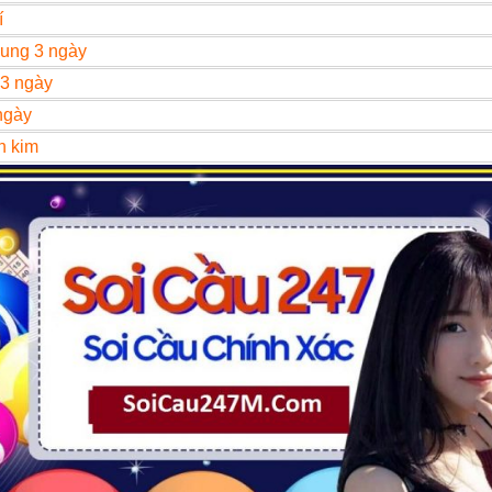
í
hung 3 ngày
 3 ngày
ngày
h kim