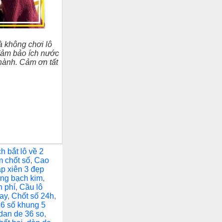
à không chơi lô
 đảm bảo ích nước
hành. Cảm ơn tất
h bắt lô về 2
m chốt số
,
Cao
p xiên 3 đẹp
ng bạch kim
,
n phí
,
Cầu lô
nay
,
Chốt số 24h
,
16 số khung 5
dan de 36 so
,