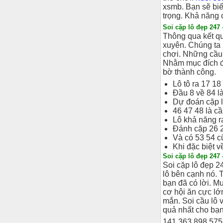
xsmb. Bạn sẽ biế
trọng. Khả năng 
Soi cặp lô đẹp 247
Thông qua kết qu
xuyên. Chúng ta 
chơi. Những cầu 
Nhằm mục đích đ
bờ thành công.
Lô tô ra 17 18
Đầu 8 về 84 l
Dự đoán cặp l
46 47 48 là c
Lô khả năng r
Đánh cặp 26 2
Và có 53 54 c
Khi đặc biệt 
Soi cặp lô đẹp 247
Soi cặp lô đẹp 2
lô bên cạnh nó.
bạn đã có lời. M
cơ hội ăn cực l
mắn. Soi cầu lô 
quả nhất cho bạn
141 363 898 575