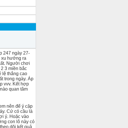
ẹp 247 ngày 27-
n xu hướng ra
hất. Người chơi
n 2 3 miền bắc
ỷ lệ thắng cao
ất trong ngày. Áp
p vvv. Kết hợp
n nào quan tâm
 em nên để ý cặp
áy. Cứ có cầu là
gợi ý. Hoặc vào
ững con lô này có
theo dõi kết quả