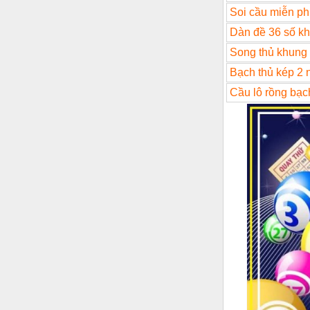
Soi cầu miễn ph
Dàn đề 36 số k
Song thủ khung
Bạch thủ kép 2 
Cầu lô rồng bạc