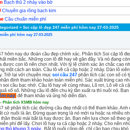
m
Bạch thủ 2 nháy vào bờ
/
Chuyên gia rồng bạch kim
me
Cầu chuẩn miễn phí
tegorized
»
Soi cặp lô đẹp 247 miễn phí hôm nay 27-03-2025
 miễn phí hôm nay 27-03-2025
47 hôm nay dự đoán cầu đẹp chính xác. Phân tích Soi cặp lô đ
hất miền bắc. Những con lô đề hay về gần đây. Và nó đang cò
ra được con lô nên chơi nhất. Với tỷ lệ chính xác ăn chắc cao n
rúng một cách an toàn. Cầu lô về cả cặp hoặc 2 nháy. Dàn lô xiê
. Trở lại với chuyên mục
soi cầu 247
phân tích các con số có t
 nhận định tham khảo hoàn toàn miễn phí. Sác xuất trúng cao nh
 soi cầu bạc nhớ. Cầu lô hay về cùng nhau, Lô rơi, Lô về cả cặ
 quả xổ số. Những cầu lô đến chu kỳ tần xuất ra thì nuôi nó. Bạ
hôm nay
để tham khảo và ủng hộ diễn đàn.
 – Phân tích XSMB hôm nay
47 sẽ phân tích các đường cầu đẹp nhất có thể tham khảo. Anh
ất cứ nuôi là ăn. Đừng quan trọng là nó mới ra hoặc ra nhiều nh
nh thần thoải mái bắt là hay được ăn. Bạn nên lựa chọn số theo 
miễn phí để lấy. Chơi lô hay ra cả cặp hoặc 2 nháy. Cho nên nh
ng thủ khung 3 ngày
.
Bắt lô nuôi cũng dễ, chỉ cần bạn chịu khó 