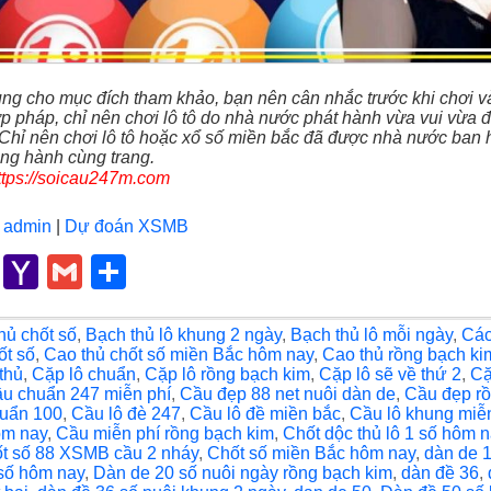
ùng cho mục đích tham khảo, bạn nên cân nhắc trước khi chơi v
hợp pháp, chỉ nên chơi lô tô do nhà nước phát hành vừa vui vừa
Chỉ nên chơi lô tô hoặc xổ số miền bắc đã được nhà nước ban 
ng hành cùng trang.
ttps://soicau247m.com
y admin
|
Dự đoán XSMB
T
Y
G
S
wi
a
m
h
tt
h
ail
ar
hủ chốt số
,
Bạch thủ lô khung 2 ngày
,
Bạch thủ lô mỗi ngày
,
Các
ốt số
,
Cao thủ chốt số miền Bắc hôm nay
,
Cao thủ rồng bạch ki
er
o
e
thủ
,
Cặp lô chuẩn
,
Cặp lô rồng bạch kim
,
Cặp lô sẽ về thứ 2
,
Cặ
u chuẩn 247 miễn phí
,
Cầu đẹp 88 net nuôi dàn de
,
Cầu đẹp rồ
o
huẩn 100
,
Cầu lô đè 247
,
Cầu lô đề miền bắc
,
Cầu lô khung miễ
ôm nay
,
Cầu miễn phí rồng bạch kim
,
Chốt dộc thủ lô 1 số hôm 
M
t số 88 XSMB cầu 2 nháy
,
Chốt số miền Bắc hôm nay
,
dàn de 
ail
số hôm nay
,
Dàn de 20 số nuôi ngày rồng bạch kim
,
dàn đề 36
,