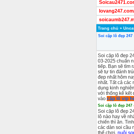
Soicau2471.co
lovang247.com
soicaumb247.
Trang chủ
»
Unca
Soi cặp lô đẹp 247
Soi cặp lô đẹp 2
03-2025 chuẩn n
tiếp. Bạn sẽ tìm 
sẽ tự tin đánh t
đẹp nhất hôm nay
nhất. Tất cả các
dụng kinh nghiệm
với thống kê kết
vào
cặp lô vip 
Soi cặp lô đẹp 247
Soi cặp lô đẹp 2
lô nào hay về nh
chiến thì ăn. Ti
các dàn soi cầu 
thể chơi.
nuôi so