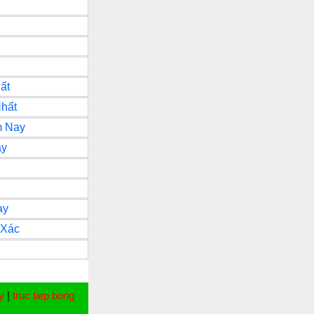
ất
Nhất
m Nay
ay
ay
 Xác
y
|
truc tiep bong