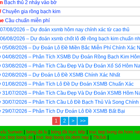
m
Bạch thủ 2 nháy vào bờ
/
Chuyên gia rồng bạch kim
me
Cầu chuẩn miễn phí
 07/08/2026 – Dự đoán xsmb hôm nay chính xác từ cao thủ
 06/08/2026 – Dự đoán xsmb chốt lô đề rồng bạch kim chuẩn nh
 05/08/2026 – Dự Đoán Lô Đề Miền Bắc Miễn Phí Chính Xác 
y 04/08/2026 – Phân Tích XSMB Dự Đoán Rồng Bạch Kim Hô
y 03/08/2026 – Phân Tích Cầu Đẹp Và Dự Đoán Xổ Số Hôm N
y 02/08/2026 – Dự Đoán Lô Đề XSMB Chính Xác Nhất
y 01/08/2026 – Phân Tích Lô Đề Dự Đoán XSMB Chuẩn Xác
y 31/07/2026 – Phân Tích Cầu Đẹp Và Dự Đoán XSMB Hôm N
 30/07/2026 – Phân Tích Cầu Lô Đề Bạch Thủ Và Song Chính
 29/07/2026 – Phân Tích Dự Đoán Lô Đề XSMB Bất Bại
1
2
>
>>
 xỉu Sunwin
|
bóng đá lu
|
bóng đá trực tiếp
|
truc tiep bong da hom na
truc tiep bong da
|
truc tiep bong da dem nay
|
79club
|