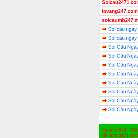
Soicau2471.co
lovang247.com
soicaumb247.
Soi cầu ngày
Soi cầu ngày
Soi Cầu Ngày
Soi Cầu Ngà
Soi Cầu Ngà
Soi Cầu Ngà
Soi Cầu Ngà
Soi Cầu Ngà
Soi Cầu Ngày
Soi Cầu Ngày
Game nổ hũ
|
Tài
da hom nay
|
coi 