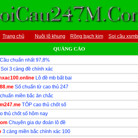
Trang chủ
Nuôi lô khung
Rồng bạch kim
Soi cầu xsmb
QUẢNG CÁO
Cầu chuẩn nhất 97,8%
Soi 3 càng đề chính xác
hxac100.online
Lô đề mb bất bại
88.me
Số chuẩn từ cao thủ 247
chuẩn miền bắc ăn chắc
im247.me
TỐP cao thủ chốt số
o thủ chốt số hôm nay
com
Chuyên gia dự đoán lô đề
e
3 càng miền bắc chính xác 100