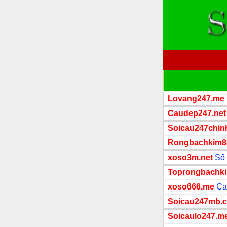
Lovang247.me
Caudep247.net
Soicau247chin
Rongbachkim8
xoso3m.net
Số 
Toprongbachk
xoso666.me
Ca
Soicau247mb.
Soicaulo247.m