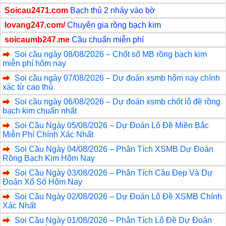
Soicau2471.com
Bạch thủ 2 nháy vào bờ
lovang247.com/
Chuyên gia rồng bạch kim
soicaumb247.me
Cầu chuẩn miễn phí
Soi cầu ngày 08/08/2026 – Chốt số MB rồng bạch kim
miễn phí hôm nay
Soi cầu ngày 07/08/2026 – Dự đoán xsmb hôm nay chính
xác từ cao thủ
Soi cầu ngày 06/08/2026 – Dự đoán xsmb chốt lô đề rồng
bạch kim chuẩn nhất
Soi Cầu Ngày 05/08/2026 – Dự Đoán Lô Đề Miền Bắc
Miễn Phí Chính Xác Nhất
Soi Cầu Ngày 04/08/2026 – Phân Tích XSMB Dự Đoán
Rồng Bạch Kim Hôm Nay
Soi Cầu Ngày 03/08/2026 – Phân Tích Cầu Đẹp Và Dự
Đoán Xổ Số Hôm Nay
Soi Cầu Ngày 02/08/2026 – Dự Đoán Lô Đề XSMB Chính
Xác Nhất
Soi Cầu Ngày 01/08/2026 – Phân Tích Lô Đề Dự Đoán