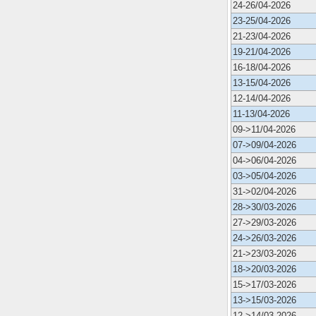
24-26/04-2026
23-25/04-2026
21-23/04-2026
19-21/04-2026
16-18/04-2026
13-15/04-2026
12-14/04-2026
11-13/04-2026
09->11/04-2026
07->09/04-2026
04->06/04-2026
03->05/04-2026
31->02/04-2026
28->30/03-2026
27->29/03-2026
24->26/03-2026
21->23/03-2026
18->20/03-2026
15->17/03-2026
13->15/03-2026
12->14/03-2026