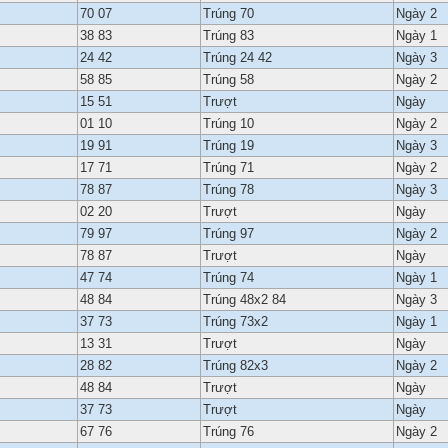
70 07
Trúng 70
Ngày 2
38 83
Trúng 83
Ngày 1
24 42
Trúng 24 42
Ngày 3
58 85
Trúng 58
Ngày 2
15 51
Trượt
Ngày
01 10
Trúng 10
Ngày 2
19 91
Trúng 19
Ngày 3
17 71
Trúng 71
Ngày 2
78 87
Trúng 78
Ngày 3
02 20
Trượt
Ngày
79 97
Trúng 97
Ngày 2
78 87
Trượt
Ngày
47 74
Trúng 74
Ngày 1
48 84
Trúng 48x2 84
Ngày 3
37 73
Trúng 73x2
Ngày 1
13 31
Trượt
Ngày
28 82
Trúng 82x3
Ngày 2
48 84
Trượt
Ngày
37 73
Trượt
Ngày
67 76
Trúng 76
Ngày 2