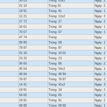
30 03
Trúng: 03x2
Ngày: 2
01 10
Trúng:10
Ngày: 2
19 91
Trúng: 91
Ngày: 1
12 21
Trúng: 12x2
Ngày: 3
27 72
Trúng: 27
Ngày: 2
16 61
Trúng: 16
Ngày: 1
70 07
Trúng: 07
Ngày: 1
47 74
Trúng:
Ngày:
08 80
Trúng: 08
Ngày: 1
78 87
Trúng: 87
Ngày: 1
01 10
Trúng: 10 01
Ngày: 1
23 32
Trúng: 23
Ngày: 2
06 60
Trúng: 06
Ngày: 2
45 54
Trúng: 54x2
Ngày: 1
48 84
Trúng: 48 84
Ngày: 2
78 87
Trúng: 78 87
Ngày: 2
14 41
Trúng: 41x2
Ngày: 3
19 91
Trúng: 19
Ngày: 2
56 65
Trúng: 65
Ngày: 1
19 91
Trúng: 91
Ngày: 2
08 80
Trúng: 08 80
Ngày: 1