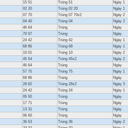
15 51
Trúng 51
Ngày 1
02 20
Trúng 02 20
Ngày 1
07 70
Trúng 07 70x2
Ngày 2
04 40
Trúng 04
Ngày 2
46 64
Trúng
Ngày
70 07
Trúng
Ngày
24 42
Trúng 42
Ngày 1
68 86
Trúng 68
Ngày 1
10 01
Trúng 10
Ngày 2
45 54
Trúng 45x2
Ngày 2
46 64
Trúng
Ngày
57 75
Trúng 75
Ngày 1
68 86
Trúng
Ngày
28 82
Trúng 28x2
Ngày 3
24 42
Trúng 24
Ngày 1
05 50
Trúng
Ngày
17 71
Trúng
Ngày
13 31
Trúng
Ngày
06 60
Trúng
Ngày
36 63
Trúng 36
Ngày 2
23 32
Trúng 32
Ngày 1