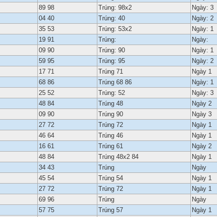
89 98
Trúng: 98x2
Ngày: 3
04 40
Trúng: 40
Ngày: 2
35 53
Trúng: 53x2
Ngày: 1
19 91
Trúng:
Ngày:
09 90
Trúng: 90
Ngày: 1
59 95
Trúng: 95
Ngày: 2
17 71
Trúng 71
Ngày 1
68 86
Trúng 68 86
Ngày: 1
25 52
Trúng: 52
Ngày: 3
48 84
Trúng 48
Ngày 2
09 90
Trúng 90
Ngày 3
27 72
Trúng 72
Ngày 1
46 64
Trúng 46
Ngày 1
16 61
Trúng 61
Ngày 2
48 84
Trúng 48x2 84
Ngày 1
34 43
Trúng
Ngày
45 54
Trúng 54
Ngày 1
27 72
Trúng 72
Ngày 1
69 96
Trúng
Ngày
57 75
Trúng 57
Ngày 1