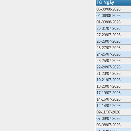
Từ Ngày
06-08/08-2026
04-06/08-2026
01-03/08-2026
29-31/07-2026
27-29/07-2026
26-28/07-2026
25-27/07-2026
24-26/07-2026
23-25/07-2026
22-24/07-2026
21-23/07-2026
19-21/07-2026
18-20/07-2026
17-19/07-2026
14-16/07-2026
12-14/07-2026
09-11/07-2026
07-09/07-2026
06-08/07-2026