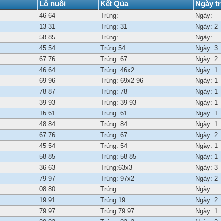
Lô nuôi
Kết Qủa
Ngày t
46 64
Trúng:
Ngày:
13 31
Trúng: 31
Ngày: 2
58 85
Trúng:
Ngày:
45 54
Trúng:54
Ngày: 3
67 76
Trúng: 67
Ngày: 2
46 64
Trúng: 46x2
Ngày: 1
69 96
Trúng: 69x2 96
Ngày: 1
78 87
Trúng: 78
Ngày: 1
39 93
Trúng: 39 93
Ngày: 1
16 61
Trúng: 61
Ngày: 1
48 84
Trúng: 84
Ngày: 1
67 76
Trúng: 67
Ngày: 2
45 54
Trúng: 54
Ngày: 1
58 85
Trúng: 58 85
Ngày: 1
36 63
Trúng:63x3
Ngày: 3
79 97
Trúng: 97x2
Ngày: 2
08 80
Trúng:
Ngày:
19 91
Trúng:19
Ngày: 2
79 97
Trúng:79 97
Ngày: 1