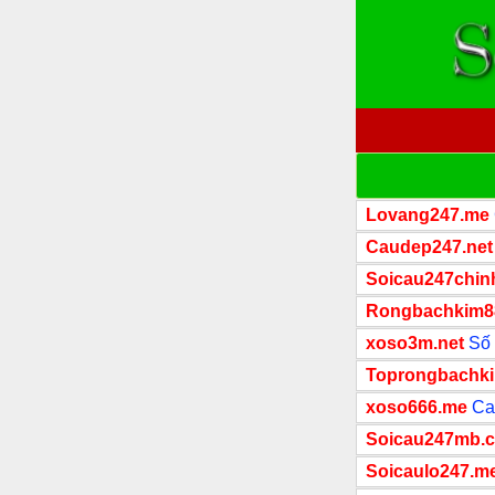
Lovang247.me
Caudep247.net
Soicau247chin
Rongbachkim8
xoso3m.net
Số 
Toprongbachk
xoso666.me
Ca
Soicau247mb.
Soicaulo247.m