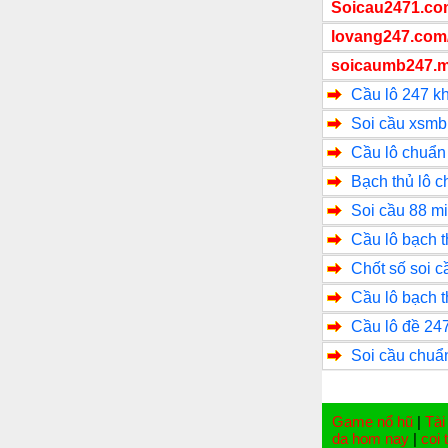
Soicau2471.co
lovang247.com
soicaumb247.
Cầu lô 247 kh
Soi cầu xsmb
Cầu lô chuẩn
Bạch thủ lô 
Soi cầu 88 m
Cầu lô bạch t
Chốt số soi 
Cầu lô bạch 
Cầu lô đề 24
Soi cầu chuẩ
Game nổ hũ
|
Tài
da hom nay
|
coi 