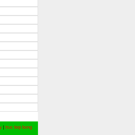
y
|
truc tiep bong