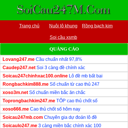
Trang chủ
Nuôi lô khung
Rồng bạch kim
Soi cầu xsmb
QUẢNG CÁO
Lovang247.me
Cầu chuẩn nhất 97,8%
Caudep247.net
Soi 3 càng đề chính xác
Soicau247chinhxac100.online
Lô đề mb bất bại
Rongbachkim888.me
Số chuẩn từ cao thủ 247
xoso3m.net
Số chuẩn miền bắc ăn chắc
Toprongbachkim247.me
TỐP cao thủ chốt số
xoso666.me
Cao thủ chốt số hôm nay
Soicau247mb.com
Chuyên gia dự đoán lô đề
Soicaulo247.me
3 càng miền bắc chính xác 100