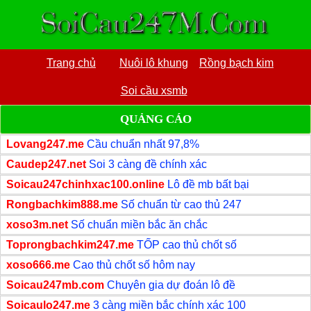
Trang chủ
Nuôi lô khung
Rồng bạch kim
Soi cầu xsmb
QUẢNG CÁO
Lovang247.me
Cầu chuẩn nhất 97,8%
Caudep247.net
Soi 3 càng đề chính xác
Soicau247chinhxac100.online
Lô đề mb bất bại
Rongbachkim888.me
Số chuẩn từ cao thủ 247
xoso3m.net
Số chuẩn miền bắc ăn chắc
Toprongbachkim247.me
TỐP cao thủ chốt số
xoso666.me
Cao thủ chốt số hôm nay
Soicau247mb.com
Chuyên gia dự đoán lô đề
Soicaulo247.me
3 càng miền bắc chính xác 100