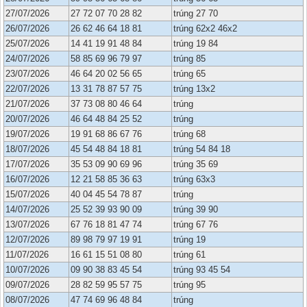
27/07/2026
27 72 07 70 28 82
trúng 27 70
26/07/2026
26 62 46 64 18 81
trúng 62x2 46x2
25/07/2026
14 41 19 91 48 84
trúng 19 84
24/07/2026
58 85 69 96 79 97
trúng 85
23/07/2026
46 64 20 02 56 65
trúng 65
22/07/2026
13 31 78 87 57 75
trúng 13x2
21/07/2026
37 73 08 80 46 64
trúng
20/07/2026
46 64 48 84 25 52
trúng
19/07/2026
19 91 68 86 67 76
trúng 68
18/07/2026
45 54 48 84 18 81
trúng 54 84 18
17/07/2026
35 53 09 90 69 96
trúng 35 69
16/07/2026
12 21 58 85 36 63
trúng 63x3
15/07/2026
40 04 45 54 78 87
trúng
14/07/2026
25 52 39 93 90 09
trúng 39 90
13/07/2026
67 76 18 81 47 74
trúng 67 76
12/07/2026
89 98 79 97 19 91
trúng 19
11/07/2026
16 61 15 51 08 80
trúng 61
10/07/2026
09 90 38 83 45 54
trúng 93 45 54
09/07/2026
28 82 59 95 57 75
trúng 95
08/07/2026
47 74 69 96 48 84
trúng