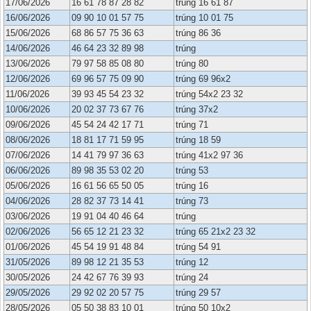
17/06/2026
16 61 78 87 28 82
trúng 16 61 87
16/06/2026
09 90 10 01 57 75
trúng 10 01 75
15/06/2026
68 86 57 75 36 63
trúng 86 36
14/06/2026
46 64 23 32 89 98
trúng
13/06/2026
79 97 58 85 08 80
trúng 80
12/06/2026
69 96 57 75 09 90
trúng 69 96x2
11/06/2026
39 93 45 54 23 32
trúng 54x2 23 32
10/06/2026
20 02 37 73 67 76
trúng 37x2
09/06/2026
45 54 24 42 17 71
trúng 71
08/06/2026
18 81 17 71 59 95
trúng 18 59
07/06/2026
14 41 79 97 36 63
trúng 41x2 97 36
06/06/2026
89 98 35 53 02 20
trúng 53
05/06/2026
16 61 56 65 50 05
trúng 16
04/06/2026
28 82 37 73 14 41
trúng 73
03/06/2026
19 91 04 40 46 64
trúng
02/06/2026
56 65 12 21 23 32
trúng 65 21x2 23 32
01/06/2026
45 54 19 91 48 84
trúng 54 91
31/05/2026
89 98 12 21 35 53
trúng 12
30/05/2026
24 42 67 76 39 93
trúng 24
29/05/2026
29 92 02 20 57 75
trúng 29 57
28/05/2026
05 50 38 83 10 01
trúng 50 10x2