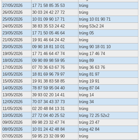
27/05/2026
17 71 58 85 35 53
trúng
26/05/2026
30 03 24 42 27 72
trúng
25/05/2026
10 01 09 90 17 71
trúng 10 01 90 71
24/05/2026
38 83 35 53 24 42
trúng 53x2 24
23/05/2026
17 71 50 05 46 64
trúng 05
21/05/2026
19 91 46 64 24 42
trúng
20/05/2026
09 90 18 81 10 01
trúng 90 18 01 10
19/05/2026
17 71 46 64 47 74
trúng 17 46 74
18/05/2026
09 90 89 98 59 95
trúng 89
17/05/2026
07 70 36 63 67 76
trúng 36 63 76
16/05/2026
18 81 69 96 79 97
trúng 81 97
15/05/2026
19 91 38 83 58 85
trúng 19 91
14/05/2026
78 87 59 95 04 40
trúng 87 04
13/05/2026
39 93 02 20 14 41
trúng 14
12/05/2026
70 07 34 43 37 73
trúng 34
11/05/2026
02 20 48 84 13 31
trúng
10/05/2026
27 72 04 40 25 52
trúng 72 25 52x2
09/05/2026
89 98 23 32 47 74
trúng 23 47
08/05/2026
10 01 24 42 48 84
trúng 42 84
07/05/2026
59 95 23 32 09 90
trúng