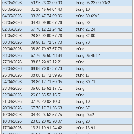
06/05/2026
59 95 23 32 09 90
trúng 95 23 09 90x2
05/05/2026
01 10 46 64 04 40
trúng 10
04/05/2026
03 30 47 74 69 96
trúng 30 69x2
03/05/2026
34 43 09 90 67 76
trúng 90
02/05/2026
67 76 12 21 24 42
trúng 21 24
01/05/2026
28 82 09 90 67 76
trúng 82 09
30/04/2026
09 90 17 71 37 73
trúng 73
29/04/2026
08 80 79 97 67 76
trúng
28/04/2026
67 76 06 60 48 84
trúng 06 48 84
27/04/2026
38 83 29 92 12 21
trúng
26/04/2026
69 96 70 07 37 73
trúng
25/04/2026
08 80 17 71 59 95
trúng 17
24/04/2026
08 80 17 71 59 95
trúng 80 71
23/04/2026
06 60 15 51 17 71
trúng
22/04/2026
26 62 35 53 15 51
trúng
21/04/2026
07 70 20 02 10 01
trúng 10
20/04/2026
67 76 17 71 36 63
trúng 67
19/04/2026
04 40 25 52 57 75
trúng 25x2
18/04/2026
28 82 20 02 70 07
trúng 20
17/04/2026
13 31 19 91 24 42
trúng 13 91