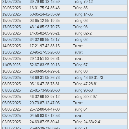
21/05/2025
39-79-90-12-48-59
Trúng 79-12
20/05/2025
16-01-75-94-85-43
Trúng 85
19/05/2025
60-85-14-42-35-89
Trúng 14-35
18/05/2025
03-65-12-85-19-35
Trúng 03
17/05/2025
43-14-85-93-70-75
Trúng 93
16/05/2025
14-35-82-85-93-21
Trúng 82x2
15/05/2025
34-02-98-85-43-17
Trúng 02
14/05/2025
17-21-97-42-83-15
Trượt
13/05/2025
23-95-17-53-26-83
Trượt
12/05/2025
29-13-51-83-96-81
Trượt
11/05/2025
52-67-83-95-20-13
Trúng 67
10/05/2025
26-08-95-84-29-61
Trúng 08
09/05/2025
48-69-31-05-26-73
Trúng 48-69-31-73
08/05/2025
05-16-47-28-73-81
Trúng 47-28-81
07/05/2025
26-81-73-98-20-60
Trúng 98-60
06/05/2025
46-32-69-82-97-12
Trúng 32x2-97
05/05/2025
20-73-87-12-47-05
Trượt
04/05/2025
25-72-80-64-47-03
Trúng 64
03/05/2025
04-56-83-97-12-53
Trượt
02/05/2025
24-63-87-95-80-41
Trúng 24-63x2-41
01/05/2025
25-92-39-71-53-95
Trúng 71