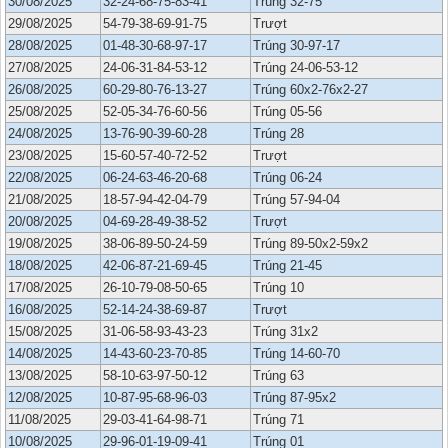
30/08/2025
32-24-68-75-83-41
Trúng 32-75
29/08/2025
54-79-38-69-91-75
Trượt
28/08/2025
01-48-30-68-97-17
Trúng 30-97-17
27/08/2025
24-06-31-84-53-12
Trúng 24-06-53-12
26/08/2025
60-29-80-76-13-27
Trúng 60x2-76x2-27
25/08/2025
52-05-34-76-60-56
Trúng 05-56
24/08/2025
13-76-90-39-60-28
Trúng 28
23/08/2025
15-60-57-40-72-52
Trượt
22/08/2025
06-24-63-46-20-68
Trúng 06-24
21/08/2025
18-57-94-42-04-79
Trúng 57-94-04
20/08/2025
04-69-28-49-38-52
Trượt
19/08/2025
38-06-89-50-24-59
Trúng 89-50x2-59x2
18/08/2025
42-06-87-21-69-45
Trúng 21-45
17/08/2025
26-10-79-08-50-65
Trúng 10
16/08/2025
52-14-24-38-69-87
Trượt
15/08/2025
31-06-58-93-43-23
Trúng 31x2
14/08/2025
14-43-60-23-70-85
Trúng 14-60-70
13/08/2025
58-10-63-97-50-12
Trúng 63
12/08/2025
10-87-95-68-96-03
Trúng 87-95x2
11/08/2025
29-03-41-64-98-71
Trúng 71
10/08/2025
29-96-01-19-09-41
Trúng 01