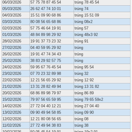
06/03/2026
57 75 78 87 45 54
trúng 78 45 54
05/03/2026
26 62 47 74 10 01
trúng 74
04/03/2026
15 51 09 90 68 86
trúng 15 51 09
03/03/2026
80 08 56 65 68 86
trúng 08x2
02/03/2026
57 75 46 64 19 91
trúng 57
01/03/2026
48 84 89 98 29 92
trúng 48x3 92
28/02/2026
19 91 37 73 23 32
trúng 91
27/02/2026
04 40 59 95 29 92
trúng
26/02/2026
19 91 47 74 34 43
trúng
25/02/2026
38 83 29 92 57 75
trúng
24/02/2026
59 95 67 76 45 54
trúng 95 54
23/02/2026
07 70 23 32 89 98
trúng 32
22/02/2026
12 21 56 65 29 92
trúng 12 92
21/02/2026
13 31 28 82 49 94
trúng 13 31 82
20/02/2026
68 86 89 98 79 97
trúng 86 89
15/02/2026
79 97 56 65 59 95
trúng 79 65 59x2
14/02/2026
27 72 04 40 12 21
trúng 27 04 40
13/02/2026
09 90 49 94 58 85
trúng 09 90
12/02/2026
12 21 80 08 56 65
trúng 08
11/02/2026
27 72 49 94 38 83
trúng 38
10/02/2026
50 05 45 54 19 91
trúng 19x2 91