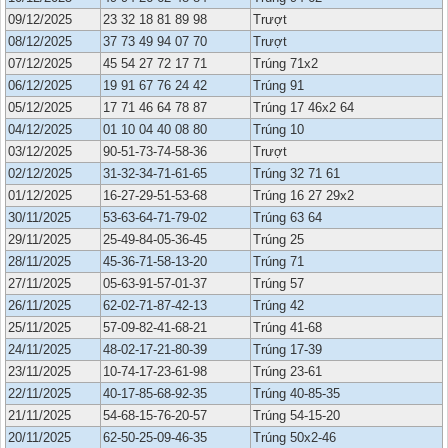
09/12/2025
23 32 18 81 89 98
Trượt
08/12/2025
37 73 49 94 07 70
Trượt
07/12/2025
45 54 27 72 17 71
Trúng 71x2
06/12/2025
19 91 67 76 24 42
Trúng 91
05/12/2025
17 71 46 64 78 87
Trúng 17 46x2 64
04/12/2025
01 10 04 40 08 80
Trúng 10
03/12/2025
90-51-73-74-58-36
Trượt
02/12/2025
31-32-34-71-61-65
Trúng 32 71 61
01/12/2025
16-27-29-51-53-68
Trúng 16 27 29x2
30/11/2025
53-63-64-71-79-02
Trúng 63 64
29/11/2025
25-49-84-05-36-45
Trúng 25
28/11/2025
45-36-71-58-13-20
Trúng 71
27/11/2025
05-63-91-57-01-37
Trúng 57
26/11/2025
62-02-71-87-42-13
Trúng 42
25/11/2025
57-09-82-41-68-21
Trúng 41-68
24/11/2025
48-02-17-21-80-39
Trúng 17-39
23/11/2025
10-74-17-23-61-98
Trúng 23-61
22/11/2025
40-17-85-68-92-35
Trúng 40-85-35
21/11/2025
54-68-15-76-20-57
Trúng 54-15-20
20/11/2025
62-50-25-09-46-35
Trúng 50x2-46