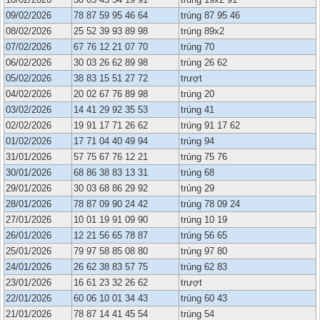
09/02/2026
78 87 59 95 46 64
trúng 87 95 46
08/02/2026
25 52 39 93 89 98
trúng 89x2
07/02/2026
67 76 12 21 07 70
trúng 70
06/02/2026
30 03 26 62 89 98
trúng 26 62
05/02/2026
38 83 15 51 27 72
trượt
04/02/2026
20 02 67 76 89 98
trúng 20
03/02/2026
14 41 29 92 35 53
trúng 41
02/02/2026
19 91 17 71 26 62
trúng 91 17 62
01/02/2026
17 71 04 40 49 94
trúng 94
31/01/2026
57 75 67 76 12 21
trúng 75 76
30/01/2026
68 86 38 83 13 31
trúng 68
29/01/2026
30 03 68 86 29 92
trúng 29
28/01/2026
78 87 09 90 24 42
trúng 78 09 24
27/01/2026
10 01 19 91 09 90
trúng 10 19
26/01/2026
12 21 56 65 78 87
trúng 56 65
25/01/2026
79 97 58 85 08 80
trúng 97 80
24/01/2026
26 62 38 83 57 75
trúng 62 83
23/01/2026
16 61 23 32 26 62
trượt
22/01/2026
60 06 10 01 34 43
trúng 60 43
21/01/2026
78 87 14 41 45 54
trúng 54