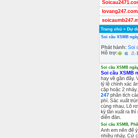
Soicau2471.co
lovang247.com
soicaumb247.
Trang chủ
»
Dự d
Soi cầu XSMB ngày
Phát hành:
Soi 
Hỗ trợ:
Soi cầu XSMB ngày
Soi cầu XSMB n
hay về gần đây. 
tỷ lệ chính xác ă
cặp hoặc 2 nháy.
247
phân tích cá
phí. Sác xuất tr
cùng nhau, Lô rơ
kỳ tần xuất ra t
diễn đàn.
Soi cầu XSMB, Phân
Anh em nên để ý 
nhiều nháy. Cứ c