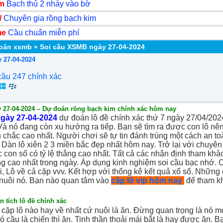
m
Bạch thủ 2 nháy vào bờ
/
Chuyên gia rồng bạch kim
me
Cầu chuẩn miễn phí
oán xsmb
»
Soi cầu XSMB ngày 27-04-2024
 27-04-2024
cầu 247 chính xác
 27-04-2024 – Dự đoán rồng bạch kim chính xác hôm nay
gày 27-04-2024
dự đoán lô đề chính xác thứ 7 ngày 27/04/202
Và nó đang còn xu hướng ra tiếp. Bạn sẽ tìm ra được con lô nên
n chắc cao nhất. Người chơi sẽ tự tin đánh trúng một cách an to
 Dàn lô xiên 2 3 miền bắc đẹp nhất hôm nay. Trở lại với chuyê
c con số có tỷ lệ thắng cao nhất. Tất cả các nhận định tham kh
úng cao nhất trong ngày. Áp dụng kinh nghiệm soi cầu bạc nhớ. 
i, Lô về cả cặp vvv. Kết hợp với thống kê kết quả xổ số. Những
hì nuôi nó. Bạn nào quan tâm vào
cặp lô vip hôm nay
để tham k
 tích lô đề chính xác
cặp lô nào hay về nhất cứ nuôi là ăn. Đừng quan trọng là nó mớ
ó cầu là chiến thì ăn. Tinh thần thoải mái bắt là hay được ăn. 