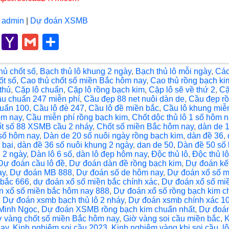
y admin
|
Dự đoán XSMB
T
Y
G
S
wi
a
m
h
tt
h
ail
ar
hủ chốt số
,
Bạch thủ lô khung 2 ngày
,
Bạch thủ lô mỗi ngày
,
Các
ốt số
,
Cao thủ chốt số miền Bắc hôm nay
,
Cao thủ rồng bạch ki
er
o
e
thủ
,
Cặp lô chuẩn
,
Cặp lô rồng bạch kim
,
Cặp lô sẽ về thứ 2
,
Cặ
u chuẩn 247 miễn phí
,
Cầu đẹp 88 net nuôi dàn de
,
Cầu đẹp rồ
o
huẩn 100
,
Cầu lô đè 247
,
Cầu lô đề miền bắc
,
Cầu lô khung miễ
ôm nay
,
Cầu miễn phí rồng bạch kim
,
Chốt dộc thủ lô 1 số hôm 
M
t số 88 XSMB cầu 2 nháy
,
Chốt số miền Bắc hôm nay
,
dàn de 
ail
số hôm nay
,
Dàn de 20 số nuôi ngày rồng bạch kim
,
dàn đề 36
,
 bại
,
dàn đề 36 số nuôi khung 2 ngày
,
dan de 50
,
Dàn đề 50 số 
 2 ngày
,
Dàn lô 6 số
,
dàn lô đẹp hôm nay
,
Độc thủ lô
,
Độc thủ l
Dự đoán cầu lô đề
,
Dự đoán dàn đề rồng bạch kim
,
Dự đoán kết
ay
,
Dự đoán MB 888
,
Dự đoán số de hôm nay
,
Dự đoán xổ số m
 bắc 666
,
dự đoán xổ số miền bắc chính xác
,
Dự đoán xổ số miề
n xổ số miền bắc hôm nay 888
,
Dự đoán xổ số rồng bạch kim c
,
Dự đoán xsmb bạch thủ lô 2 nháy
,
Dự đoán xsmb chính xác 1
Minh Ngọc
,
Dự đoán XSMB rồng bạch kim chuẩn nhất
,
Dự đoán
ờ vàng chốt số miền Bắc hôm nay
,
Giờ vàng soi cầu miền bắc
,
K
nay
,
Kinh nghiệm soi cầu 2023
,
Kinh nghiệm vàng khi soi cầu
,
l