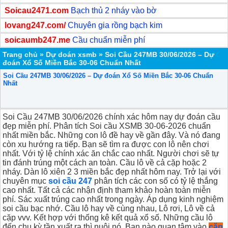
Soicau2471.com
Bạch thủ 2 nháy vào bờ
lovang247.com/
Chuyên gia rồng bạch kim
soicaumb247.me
Cầu chuẩn miễn phí
Trang chủ
»
Dự doán xsmb
»
Soi Cầu 247MB 30/06/2026 – Dự
đoán Xổ Số Miền Bắc 30-06 Chuẩn Nhất
Soi Cầu 247MB 30/06/2026 – Dự đoán Xổ Số Miền Bắc 30-06 Chuẩn
Nhất
Soi Cầu 247MB 30/06/2026 chính xác hôm nay dự đoán cầu
đẹp miễn phí. Phân tích Soi cầu XSMB 30-06-2026 chuẩn
nhất miền bắc. Những con lô đề hay về gần đây. Và nó đang
còn xu hướng ra tiếp. Bạn sẽ tìm ra được con lô nên chơi
nhất. Với tỷ lệ chính xác ăn chắc cao nhất. Người chơi sẽ tự
tin đánh trúng một cách an toàn. Cầu lô về cả cặp hoặc 2
nháy. Dàn lô xiên 2 3 miền bắc đẹp nhất hôm nay. Trở lại với
chuyên mục
soi cầu 247
phân tích các con số có tỷ lệ thắng
cao nhất. Tất cả các nhận định tham khảo hoàn toàn miễn
phí. Sác xuất trúng cao nhất trong ngày. Áp dụng kinh nghiệm
soi cầu bạc nhớ. Cầu lô hay về cùng nhau, Lô rơi, Lô về cả
cặp vvv. Kết hợp với thống kê kết quả xổ số. Những cầu lô
đến chu kỳ tần xuất ra thì nuôi nó. Bạn nào quan tâm vào
cặp