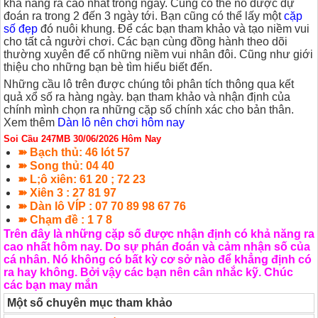
khả năng ra cao nhất trong ngày. Cũng có thể nó được dự
đoán ra trong 2 đến 3 ngày tới. Bạn cũng có thể lấy một
cặp
số đẹp
đó nuôi khung. Để các bạn tham khảo và tạo niềm vui
cho tất cả người chơi. Các bạn cùng đồng hành theo dõi
thường xuyên để cố những niềm vui nhân đôi. Cũng như giới
thiệu cho những bạn bè tìm hiểu biết đến.
Những cầu lô trên được chúng tôi phân tích thông qua kết
quả xổ số ra hàng ngày. bạn tham khảo và nhận định của
chính mình chọn ra những cặp số chính xác cho bản thân.
Xem thêm
Dàn lô nên chơi hôm nay
Soi Cầu 247MB 30/06/2026 Hôm Nay
➽ Bạch thủ: 46
lót 57
➽ Song thủ: 04 40
➽ L;ô xiên: 61 20 ; 72 23
➽ Xiên 3 : 27 81 97
➽ Dàn lô VÍP : 07 70 89 98 67 76
➽ Chạm đề : 1 7 8
Trên đây là những cặp số được nhận định có khả năng ra
cao nhất hôm nay. Do sự phán đoán và cảm nhận số của
cá nhân. Nó không có bất kỳ cơ sở nào để khẳng định có
ra hay không. Bởi vậy các bạn nên cân nhắc kỹ. Chúc
các bạn may mắn
Một số chuyên mục tham khảo