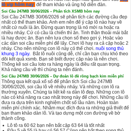
lô vip hôm nay
để tham khảo và ủng hộ diễn đàn.
Soi Cầu 247MB 30/06/2026 – Phân tích XSMB hôm nay
Soi Cầu 247MB 30/06/2026 sẽ phân tích các đường cầu đẹp
nhất có thể tham khảo. Anh em nên để ý cặp lô nào hay về
nhất cứ nuôi là ăn. Đừng quan trọng là nó mới ra hoặc ra
nhiều nháy. Cứ có cầu là chiến thì ăn. Tinh thần thoải mái bắt
là hay được ăn. Bạn nên lựa chọn số theo gợi ý. Hoặc vào
các dàn soi cầu miễn phí để lấy. Chơi lô hay ra cả cặp hoặc 2
nháy. Cho nên những con lô này có thể chơi.
nuôi song thủ
khung 3 ngày
.
Bắt lô nuôi cũng dễ, chỉ cần bạn chịu khó theo
dõi kết quả xsmb. Bạn sẽ biết được cặp nào là nên chơi.
Thống kê soi cầu loto ra hàng ngày là điều rất quan trọng.
Khả năng cầu về thì chúng ta nên đánh.
Soi Cầu 247MB 30/06/2026 – Dự đoán lô đề rồng bạch kim miễn phí
Thông qua kết quả xổ số để phân tích Soi cầu 247MB
30/06/2026, soi cầu lô về nhiều nháy. Và những con lô ra
thường xuyên. Chúng ta liệt kê ra dàn lô đẹp. Những con lô
nào có khả năng ra cao nhất trong này để chơi. Những cầu lô
đưa ra dựa trên kinh nghiệm chốt số lâu năm. Hoàn toàn
miễn phí chính xác. Nhằm mục đích đưa ra những giả thiết để
bạn tham khảo dàn lô. Và tạo dựng một con đường về bờ
thành công.
Lô tô ra 60 62 bạn nên bắt cặp 63 64 là tốt nhất
Đầu 5 về 55 là hay có 56 57.Cũng nên bắt theo song thủ