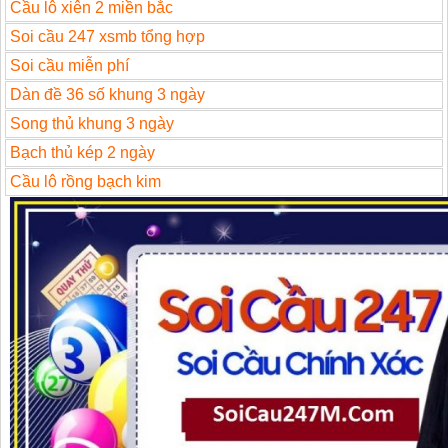
Cầu lô xiên 2 miền bắc
Soi cầu 247 xsmb tổng hợp
Soi cầu miễn phí
Dàn đề 36 số khung 3 ngày
Song thủ khung 3 ngày
Bạch thủ kép 2 ngày
Cầu lô rồng bạch kim