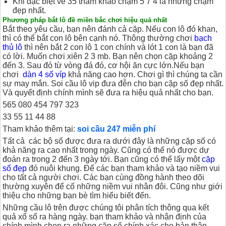
Khi đặc biệt về 35 tham khảo chạm 5 7 4 là những chạm
đẹp nhất.
Phương pháp bắt lô đề miền bắc chơi hiệu quả nhất
Bắt theo yêu cầu, bạn nên đánh cả cặp. Nếu con lô đó khan,
thì có thể bắt con lô bên cạnh nó. Thông thường chơi
bạch
thủ lô
thì nên bắt 2 con lô 1 con chính và lót 1 con là bạn đã
có lời. Muốn chơi xiên 2 3 mb. Bạn nên chọn cặp khoảng 2
đến 3. Sau đó từ vòng đá đó, cơ hội ăn cực lớn.Nếu bạn
chơi
dàn 4 số víp
khả năng cao hơn. Chơi gì thì chúng ta cần
sự may mắn. Soi cầu lô vip đưa đễn cho bạn cặp số đẹp nhất.
Và quyết định chính mình sẽ đưa ra hiệu quả nhất cho bạn.
565 080 454 797 323
33 55 11 44 88
Tham khảo thêm tại:
soi cầu 247 miễn phí
Tất cả các bộ số được đưa ra dưới đây là những cặp số có
khả năng ra cao nhất trong ngày. Cũng có thể nó được dự
đoán ra trong 2 đến 3 ngày tới. Bạn cũng có thể lấy một
cặp
số đẹp
đó nuôi khung. Để các bạn tham khảo và tạo niềm vui
cho tất cả người chơi. Các bạn cùng đồng hành theo dõi
thường xuyên để cố những niềm vui nhân đôi. Cũng như giới
thiệu cho những bạn bè tìm hiểu biết đến.
Những cầu lô trên được chúng tôi phân tích thông qua kết
quả xổ số ra hàng ngày. bạn tham khảo và nhận định của
chính mình chọn ra những cặp số chính xác cho bản thân.