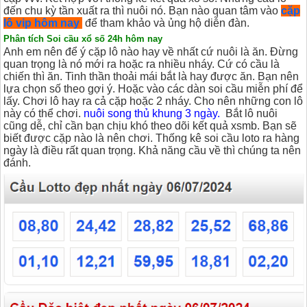
đến chu kỳ tần xuất ra thì nuôi nó. Bạn nào quan tâm vào
cặp
lô vip hôm nay
để tham khảo và ủng hộ diễn đàn.
Phân tích Soi cầu xổ số 24h hôm nay
Anh em nên để ý cặp lô nào hay về nhất cứ nuôi là ăn. Đừng
quan trọng là nó mới ra hoặc ra nhiều nháy. Cứ có cầu là
chiến thì ăn. Tinh thần thoải mái bắt là hay được ăn. Bạn nên
lựa chọn số theo gợi ý. Hoặc vào các dàn soi cầu miễn phí để
lấy. Chơi lô hay ra cả cặp hoặc 2 nháy. Cho nên những con lô
này có thể chơi.
nuôi song thủ khung 3 ngày
.
Bắt lô nuôi
cũng dễ, chỉ cần bạn chịu khó theo dõi kết quả xsmb. Bạn sẽ
biết được cặp nào là nên chơi. Thống kê soi cầu loto ra hàng
ngày là điều rất quan trọng. Khả năng cầu về thì chúng ta nên
đánh.