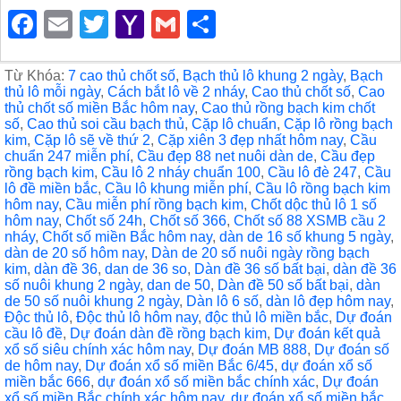
F
E
T
Y
G
S
a
m
wi
a
m
h
c
ail
tt
h
ail
ar
Từ Khóa:
7 cao thủ chốt số
,
Bạch thủ lô khung 2 ngày
,
Bạch
thủ lô mỗi ngày
,
Cách bắt lô về 2 nháy
,
Cao thủ chốt số
,
Cao
e
er
o
e
thủ chốt số miền Bắc hôm nay
,
Cao thủ rồng bạch kim chốt
số
,
Cao thủ soi cầu bạch thủ
,
Cặp lô chuẩn
,
Cặp lô rồng bạch
b
o
kim
,
Cặp lô sẽ về thứ 2
,
Cặp xiên 3 đẹp nhất hôm nay
,
Cầu
chuẩn 247 miễn phí
,
Cầu đẹp 88 net nuôi dàn de
,
Cầu đẹp
o
M
rồng bạch kim
,
Cầu lô 2 nháy chuẩn 100
,
Cầu lô đè 247
,
Cầu
o
ail
lô đề miền bắc
,
Cầu lô khung miễn phí
,
Cầu lô rồng bạch kim
hôm nay
,
Cầu miễn phí rồng bạch kim
,
Chốt dộc thủ lô 1 số
k
hôm nay
,
Chốt số 24h
,
Chốt số 366
,
Chốt số 88 XSMB cầu 2
nháy
,
Chốt số miền Bắc hôm nay
,
dàn de 16 số khung 5 ngày
,
dàn de 20 số hôm nay
,
Dàn de 20 số nuôi ngày rồng bạch
kim
,
dàn đề 36
,
dan de 36 so
,
Dàn đề 36 số bất bại
,
dàn đề 36
số nuôi khung 2 ngày
,
dan de 50
,
Dàn đề 50 số bất bại
,
dàn
de 50 số nuôi khung 2 ngày
,
Dàn lô 6 số
,
dàn lô đẹp hôm nay
,
Độc thủ lô
,
Độc thủ lô hôm nay
,
độc thủ lô miền bắc
,
Dự đoán
cầu lô đề
,
Dự đoán dàn đề rồng bạch kim
,
Dự đoán kết quả
xổ số siêu chính xác hôm nay
,
Dự đoán MB 888
,
Dự đoán số
de hôm nay
,
Dự đoán xổ số miền Bắc 6/45
,
dự đoán xổ số
miền bắc 666
,
dự đoán xổ số miền bắc chính xác
,
Dự đoán
xổ số miền Bắc chính xác hôm nay
,
dự đoán xổ số miền bắc