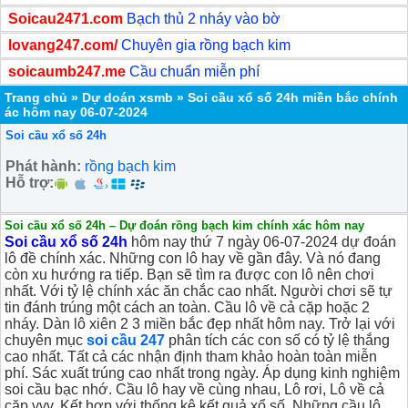
Soicau2471.com
Bạch thủ 2 nháy vào bờ
lovang247.com/
Chuyên gia rồng bạch kim
soicaumb247.me
Cầu chuẩn miễn phí
Trang chủ
»
Dự doán xsmb
»
Soi cầu xổ số 24h miền bắc chính
ác hôm nay 06-07-2024
Soi cầu xổ số 24h
Phát hành:
rồng bạch kim
Hỗ trợ:
Soi cầu xổ số 24h – Dự đoán rồng bạch kim chính xác hôm nay
Soi cầu xổ số 24h
hôm nay thứ 7 ngày 06-07-2024 dự đoán
lô đề chính xác. Những con lô hay về gần đây. Và nó đang
còn xu hướng ra tiếp. Bạn sẽ tìm ra được con lô nên chơi
nhất. Với tỷ lệ chính xác ăn chắc cao nhất. Người chơi sẽ tự
tin đánh trúng một cách an toàn. Cầu lô về cả cặp hoặc 2
nháy. Dàn lô xiên 2 3 miền bắc đẹp nhất hôm nay. Trở lại với
chuyên mục
soi cầu 247
phân tích các con số có tỷ lệ thắng
cao nhất. Tất cả các nhận định tham khảo hoàn toàn miễn
phí. Sác xuất trúng cao nhất trong ngày. Áp dụng kinh nghiệm
soi cầu bạc nhớ. Cầu lô hay về cùng nhau, Lô rơi, Lô về cả
cặp vvv. Kết hợp với thống kê kết quả xổ số. Những cầu lô