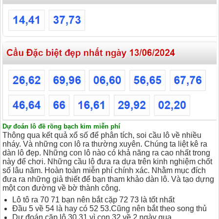
Dự đoán lô đề rồng bạch kim miễn phí
Thông qua kết quả xổ số để phân tích, soi cầu lô về nhiều
nháy. Và những con lô ra thường xuyên. Chúng ta liệt kê ra
dàn lô đẹp. Những con lô nào có khả năng ra cao nhất trong
này để chơi. Những cầu lô đưa ra dựa trên kinh nghiệm chốt
số lâu năm. Hoàn toàn miễn phí chính xác. Nhằm mục đích
đưa ra những giả thiết để bạn tham khảo dàn lô. Và tạo dựng
một con đường về bờ thành công.
Lô tô ra 70 71 bạn nên bắt cặp 72 73 là tốt nhất
Đầu 5 về 54 là hay có 52 53.Cũng nên bắt theo song thủ
Dự đoán cặp lô 30 31 vì con 32 về 2 ngày qua