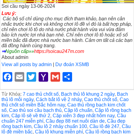
Soi cầu ngày 13-06-2024
Lưu ý:
Các bộ số chỉ dùng cho mục đích tham khảo, bạn nên cân
nhắc trước khi chơi và không chơi lô đề vì đó là bất hợp pháp,
chỉ nên chơi lô tô do nhà nước phát hành vừa vui vừa đảm
bảo ích nước lợi nhà bạn nhé.
Chỉ nên chơi lô tô hoặc xổ số
miền bắc đã được nhà nước ban hành. Cảm ơn tất cả các bạn
đã đồng hành cùng trang.
⇒
Nguồn cấp»»
https://soicau247m.com
About admin
View all posts by admin
|
Dự đoán XSMB
F
E
T
Y
G
S
a
m
wi
a
m
h
c
ail
tt
h
ail
ar
Từ Khóa:
7 cao thủ chốt số
,
Bạch thủ lô khung 2 ngày
,
Bạch
thủ lô mỗi ngày
,
Cách bắt lô về 2 nháy
,
Cao thủ chốt số
,
Cao
e
er
o
e
thủ chốt số miền Bắc hôm nay
,
Cao thủ rồng bạch kim chốt
số
,
Cao thủ soi cầu bạch thủ
,
Cặp lô chuẩn
,
Cặp lô rồng bạch
b
o
kim
,
Cặp lô sẽ về thứ 2
,
Cặp xiên 3 đẹp nhất hôm nay
,
Cầu
chuẩn 247 miễn phí
,
Cầu đẹp 88 net nuôi dàn de
,
Cầu đẹp
o
M
rồng bạch kim
,
Cầu lô 2 nháy chuẩn 100
,
Cầu lô đè 247
,
Cầu
lô đề miền bắc
,
Cầu lô khung miễn phí
,
Cầu lô rồng bạch kim