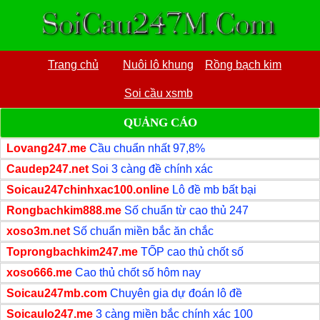
Trang chủ
Nuôi lô khung
Rồng bạch kim
Soi cầu xsmb
QUẢNG CÁO
Lovang247.me
Cầu chuẩn nhất 97,8%
Caudep247.net
Soi 3 càng đề chính xác
Soicau247chinhxac100.online
Lô đề mb bất bại
Rongbachkim888.me
Số chuẩn từ cao thủ 247
xoso3m.net
Số chuẩn miền bắc ăn chắc
Toprongbachkim247.me
TỐP cao thủ chốt số
xoso666.me
Cao thủ chốt số hôm nay
Soicau247mb.com
Chuyên gia dự đoán lô đề
Soicaulo247.me
3 càng miền bắc chính xác 100