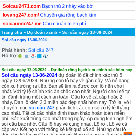
Soicau2471.com
Bạch thủ 2 nháy vào bờ
lovang247.com/
Chuyên gia rồng bạch kim
soicaumb247.me
Cầu chuẩn miễn phí
Trang chủ
»
Dự doán xsmb
»
Soi cầu ngày 13-06-2024
Soi cầu ngày 13-06-2024
Phát hành:
Soi cầu 247
Hỗ trợ:
Soi cầu ngày 13-06-2024 – Dự đoán rồng bạch kim chính xác hôm nay
Soi cầu ngày 13-06-2024
dự đoán lô đề chính xác thứ 5
ngày 13/06/2024. Những con lô hay về gần đây. Và nó đang
còn xu hướng ra tiếp. Bạn sẽ tìm ra được con lô nên chơi
nhất. Với tỷ lệ chính xác ăn chắc cao nhất. Người chơi sẽ tự
tin đánh trúng một cách an toàn. Cầu lô về cả cặp hoặc 2
nháy. Dàn lô xiên 2 3 miền bắc đẹp nhất hôm nay. Trở lại với
chuyên mục
soi cầu 247
phân tích các con số có tỷ lệ thắng
cao nhất. Tất cả các nhận định tham khảo hoàn toàn miễn
phí. Sác xuất trúng cao nhất trong ngày. Áp dụng kinh nghiệm
soi cầu bạc nhớ. Cầu lô hay về cùng nhau, Lô rơi, Lô về cả
cặp vvv. Kết hợp với thống kê kết quả xổ số. Những cầu lô
đến chu kỳ tần xuất ra thì nuôi nó. Bạn nào quan tâm vào
cặp