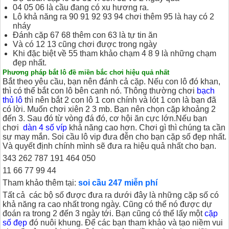
04 05 06 là cầu đang có xu hương ra.
Lô khả năng ra 90 91 92 93 94 chơi thêm 95 là hay có 2
nháy
Đánh cặp 67 68 thêm con 63 là tự tin ăn
Và có 12 13 cũng chơi được trong ngày
Khi đặc biệt về 55 tham khảo chạm 4 8 9 là những chạm
đẹp nhất.
Phương pháp bắt lô đề miền bắc chơi hiệu quả nhất
Bắt theo yêu cầu, bạn nên đánh cả cặp. Nếu con lô đó khan,
thì có thể bắt con lô bên cạnh nó. Thông thường chơi
bạch
thủ lô
thì nên bắt 2 con lô 1 con chính và lót 1 con là bạn đã
có lời. Muốn chơi xiên 2 3 mb. Bạn nên chọn cặp khoảng 2
đến 3. Sau đó từ vòng đá đó, cơ hội ăn cực lớn.Nếu bạn
chơi
dàn 4 số víp
khả năng cao hơn. Chơi gì thì chúng ta cần
sự may mắn. Soi cầu lô vip đưa đễn cho bạn cặp số đẹp nhất.
Và quyết định chính mình sẽ đưa ra hiệu quả nhất cho bạn.
343 262 787 191 464 050
11 66 77 99 44
Tham khảo thêm tại:
soi cầu 247 miễn phí
Tất cả các bộ số được đưa ra dưới đây là những cặp số có
khả năng ra cao nhất trong ngày. Cũng có thể nó được dự
đoán ra trong 2 đến 3 ngày tới. Bạn cũng có thể lấy một
cặp
số đẹp
đó nuôi khung. Để các bạn tham khảo và tạo niềm vui