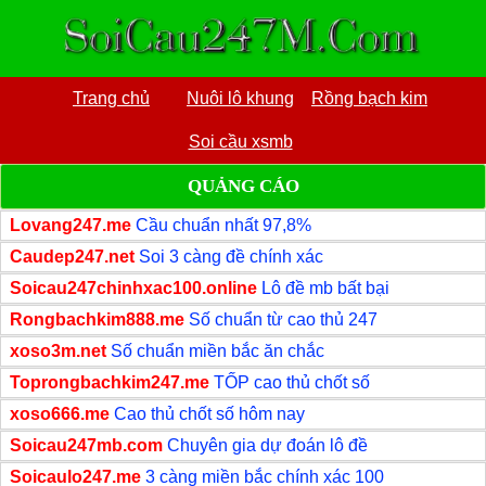
Trang chủ
Nuôi lô khung
Rồng bạch kim
Soi cầu xsmb
QUẢNG CÁO
Lovang247.me
Cầu chuẩn nhất 97,8%
Caudep247.net
Soi 3 càng đề chính xác
Soicau247chinhxac100.online
Lô đề mb bất bại
Rongbachkim888.me
Số chuẩn từ cao thủ 247
xoso3m.net
Số chuẩn miền bắc ăn chắc
Toprongbachkim247.me
TỐP cao thủ chốt số
xoso666.me
Cao thủ chốt số hôm nay
Soicau247mb.com
Chuyên gia dự đoán lô đề
Soicaulo247.me
3 càng miền bắc chính xác 100