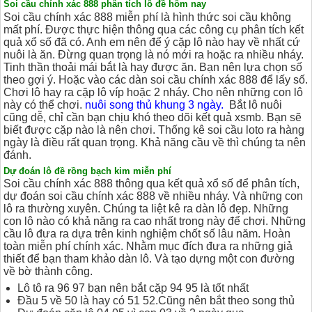
Soi cầu chính xác 888 phân tích lô đề hôm nay
Soi cầu chính xác 888 miễn phí là hình thức soi cầu không
mất phí. Được thực hiện thông qua các công cụ phân tích kết
quả xổ số đã có. Anh em nên để ý cặp lô nào hay về nhất cứ
nuôi là ăn. Đừng quan trọng là nó mới ra hoặc ra nhiều nháy.
Tinh thần thoải mái bắt là hay được ăn. Bạn nên lựa chọn số
theo gợi ý. Hoặc vào các dàn soi cầu chính xác 888 để lấy số.
Chơi lô hay ra cặp lô víp hoặc 2 nháy. Cho nên những con lô
này có thể chơi.
nuôi song thủ khung 3 ngày
.
Bắt lô nuôi
cũng dễ, chỉ cần bạn chịu khó theo dõi kết quả xsmb. Bạn sẽ
biết được cặp nào là nên chơi. Thống kê soi cầu loto ra hàng
ngày là điều rất quan trọng. Khả năng cầu về thì chúng ta nên
đánh.
Dự đoán lô đề rồng bạch kim miễn phí
Soi cầu chính xác 888 thông qua kết quả xổ số để phân tích,
dự đoán soi cầu chính xác 888 về nhiều nháy. Và những con
lô ra thường xuyên. Chúng ta liệt kê ra dàn lô đẹp. Những
con lô nào có khả năng ra cao nhất trong này để chơi. Những
cầu lô đưa ra dựa trên kinh nghiệm chốt số lâu năm. Hoàn
toàn miễn phí chính xác. Nhằm mục đích đưa ra những giả
thiết để bạn tham khảo dàn lô. Và tạo dựng một con đường
về bờ thành công.
Lô tô ra 96 97 bạn nên bắt cặp 94 95 là tốt nhất
Đầu 5 về 50 là hay có 51 52.Cũng nên bắt theo song thủ