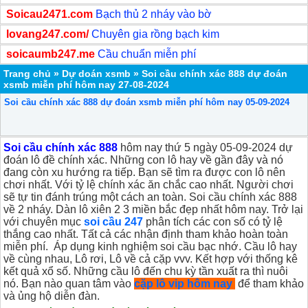
Soicau2471.com
Bạch thủ 2 nháy vào bờ
lovang247.com/
Chuyên gia rồng bạch kim
soicaumb247.me
Cầu chuẩn miễn phí
Trang chủ
»
Dự doán xsmb
»
Soi cầu chính xác 888 dự đoán
xsmb miễn phí hôm nay 27-08-2024
Soi cầu chính xác 888 dự đoán xsmb miễn phí hôm nay 05-09-2024
Soi cầu chính xác 888
hôm nay thứ 5 ngày 05-09-2024 dự
đoán lô đề chính xác. Những con lô hay về gần đây và nó
đang còn xu hướng ra tiếp. Bạn sẽ tìm ra được con lô nên
chơi nhất. Với tỷ lệ chính xác ăn chắc cao nhất. Người chơi
sẽ tự tin đánh trúng một cách an toàn. Soi cầu chính xác 888
về 2 nháy. Dàn lô xiên 2 3 miền bắc đẹp nhất hôm nay. Trở lại
với chuyên mục
soi cầu 247
phân tích các con số có tỷ lệ
thắng cao nhất. Tất cả các nhận định tham khảo hoàn toàn
miễn phí. Áp dụng kinh nghiệm soi cầu bạc nhớ. Cầu lô hay
về cùng nhau, Lô rơi, Lô về cả cặp vvv. Kết hợp với thống kê
kết quả xổ số. Những cầu lô đến chu kỳ tần xuất ra thì nuôi
nó. Bạn nào quan tâm vào
cặp lô vip hôm nay
để tham khảo
và ủng hộ diễn đàn.