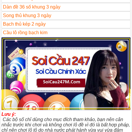
Dàn đề 36 số khung 3 ngày
Song thủ khung 3 ngày
Bạch thủ kép 2 ngày
Cầu lô rồng bạch kim
Lưu ý:
Các bộ số chỉ dùng cho mục đích tham khảo, bạn nên cân
nhắc trước khi chơi và không chơi lô đề vì đó là bất hợp pháp,
chỉ nên chơi lô tô do nhà nước phát hành vừa vui vừa đảm