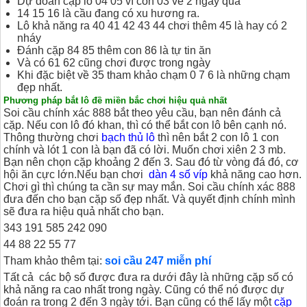
Dự đoán cặp lô 04 05 vì con 03 về 2 ngày qua
14 15 16 là cầu đang có xu hương ra.
Lô khả năng ra 40 41 42 43 44 chơi thêm 45 là hay có 2
nháy
Đánh cặp 84 85 thêm con 86 là tự tin ăn
Và có 61 62 cũng chơi được trong ngày
Khi đặc biệt về 35 tham khảo chạm 0 7 6 là những chạm
đẹp nhất.
Phương pháp bắt lô đề miền bắc chơi hiệu quả nhất
Soi cầu chính xác 888 bắt theo yêu cầu, bạn nên đánh cả
cặp. Nếu con lô đó khan, thì có thể bắt con lô bên cạnh nó.
Thông thường chơi
bạch thủ lô
thì nên bắt 2 con lô 1 con
chính và lót 1 con là bạn đã có lời. Muốn chơi xiên 2 3 mb.
Bạn nên chọn cặp khoảng 2 đến 3. Sau đó từ vòng đá đó, cơ
hội ăn cực lớn.Nếu bạn chơi
dàn 4 số víp
khả năng cao hơn.
Chơi gì thì chúng ta cần sự may mắn. Soi cầu chính xác 888
đưa đến cho bạn cặp số đẹp nhất. Và quyết định chính mình
sẽ đưa ra hiệu quả nhất cho bạn.
343 191 585 242 090
44 88 22 55 77
Tham khảo thêm tại:
soi cầu 247 miễn phí
Tất cả các bộ số được đưa ra dưới đây là những cặp số có
khả năng ra cao nhất trong ngày. Cũng có thể nó được dự
đoán ra trong 2 đến 3 ngày tới. Bạn cũng có thể lấy một
cặp