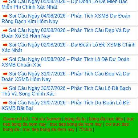
Soi Cầu Ngày 05/08/2026 – Dự Đoán Lô Đề Miền Bắc
Miễn Phí Chính Xác Nhất
Soi Cầu Ngày 04/08/2026 – Phân Tích XSMB Dự Đoán
Rồng Bạch Kim Hôm Nay
Soi Cầu Ngày 03/08/2026 – Phân Tích Cầu Đẹp Và Dự
Đoán Xổ Số Hôm Nay
Soi Cầu Ngày 02/08/2026 – Dự Đoán Lô Đề XSMB Chính
Xác Nhất
Soi Cầu Ngày 01/08/2026 – Phân Tích Lô Đề Dự Đoán
XSMB Chuẩn Xác
Soi Cầu Ngày 31/07/2026 – Phân Tích Cầu Đẹp Và Dự
Đoán XSMB Hôm Nay
Soi Cầu Ngày 30/07/2026 – Phân Tích Cầu Lô Đề Bạch
Thủ Và Song Chính Xác
Soi Cầu Ngày 29/07/2026 – Phân Tích Dự Đoán Lô Đề
XSMB Bất Bại
Game nổ hũ
|
Tài xỉu Sunwin
|
bóng đá lu
|
bóng đá trực tiếp
|
truc
tiep bong da hom nay
|
truc tiep bong da hom nay
|
coi truc tiep
bong da
|
truc tiep bong da dem nay
|
79club
|