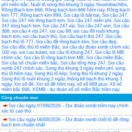
phí miền bắc
,
Nuôi lô song thủ khung 3 ngày
,
Nuoilobachthu
,
Rồng Bạch kim 666
,
Rồng bạch kim 666 hôm nay
,
Rồng bạch
kim 777
,
Rồng bạch kim 999
,
Soi cặp lô bất bại
,
Soi cầu 247
,
Soi cầu 247 mb rồng bạch kim
,
Soi cầu 247 miễn phí
,
Soi cầu
247 rồng bạch kim
,
Soi cầu 247 vip
,
Soi cầu 247 win
,
Soi cầu
368
,
soi cầu 4 vip 247
,
soi cau 88
,
soi cau 88 nuôi khung
bach kim
,
soi cầu bạch thủ
,
Soi cầu bạch thủ 247
,
Soi cầu
bạch thủ lô 777
,
Soi cầu đề rồng bạch kim
,
Soi cầu đẹp
,
Soi cầu độc thủ lô miền Bắc
,
soi cầu dự đoán xsmb chính xác
100 vip
,
soi cau kubet
,
soi cầu lô khung 247
,
Soi cầu lô MB
chính xác
,
Soi cầu lô rồng bạch kim MB
,
Soi cầu miền Bắc
,
Soi cầu số chuẩn miền bắc
,
Soi cầu tổng hợp 247
,
Soi cầu
xsmb 247 chính xác
,
Song thủ khung 3 ngày miễn phí
,
song
thủ lô hôm nay
,
Song thủ lô kép
,
Song thủ lô khung 2 ngày
,
Song thủ lô nuôi khung 2 ngày
,
thống kê bạch thủ khung 3
ngày
,
Xin số đề
,
Xin số đề hôm nay
,
xổ số 888 plus
,
Xố số
miền bắc 666
,
XSMB - dự đoán xổ số miền Bắc hôm nay
Cùng chuyên mục
Soi cầu ngày 07/08/2026 – Dự đoán xsmb hôm nay chính
xác từ cao thủ
Soi cầu ngày 06/08/2026 – Dự đoán xsmb chốt lô đề rồng
bạch kim chuẩn nhất