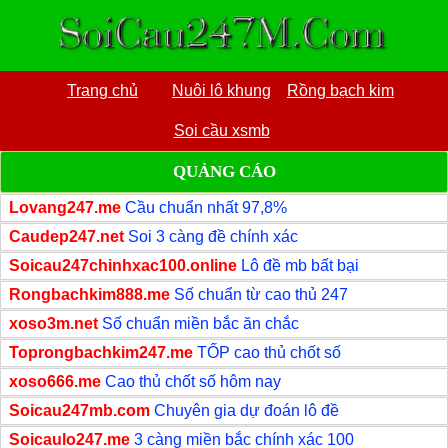
Trang chủ
Nuôi lô khung
Rồng bạch kim
Soi cầu xsmb
QUẢNG CÁO
Lovang247.me
Cầu chuẩn nhất 97,8%
Caudep247.net
Soi 3 càng đề chính xác
Soicau247chinhxac100.online
Lô đề mb bất bại
Rongbachkim888.me
Số chuẩn từ cao thủ 247
xoso3m.net
Số chuẩn miền bắc ăn chắc
Toprongbachkim247.me
TỐP cao thủ chốt số
xoso666.me
Cao thủ chốt số hôm nay
Soicau247mb.com
Chuyên gia dự đoán lô đề
Soicaulo247.me
3 càng miền bắc chính xác 100