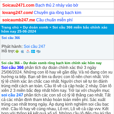
Soicau2471.com
Bạch thủ 2 nháy vào bờ
lovang247.com/
Chuyên gia rồng bạch kim
soicaumb247.me
Cầu chuẩn miễn phí
Trang chủ
»
Dự doán xsmb
»
Soi cầu 366 miền bắc chính xác
hôm nay 25-06-2024
Soi cầu 366
Phát hành:
Soi cầu 247
Hỗ trợ:
Soi cầu 366 – Dự đoán xsmb rồng bạch kim chính xác hôm nay
Soi cầu 366
phân tích dự đoán chính xác thứ 3 ngày
25/06/2024. Những con lô hay về gần đây. Và nó đang còn xu
hướng ra tiếp. Bạn sẽ tìm ra được con lô nên chơi nhất. Với
tỷ lệ chính xác ăn chắc cao nhất. Người chơi sẽ tự tin đánh
trúng một cách an toàn. Cầu lô về cả cặp hoặc 2 nháy. Dàn lô
xiên 2 3 miền bắc đẹp nhất hôm nay. Trở lại với chuyên mục
soi cầu 247
phân tích các con số có tỷ lệ thắng cao nhất. Tất
cả các nhận định tham khảo hoàn toàn miễn phí. Sác xuất
trúng cao nhất trong ngày. Áp dụng kinh nghiệm soi cầu bạc
nhớ. Cầu lô hay về cùng nhau, Lô rơi, Lô về cả cặp vvv. Kết
hợp với thống kê kết quả xổ số. Những cầu lô đến chu kỳ tần