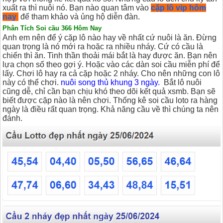
xuất ra thì nuôi nó. Bạn nào quan tâm vào
cặp lô vip hôm
nay
để tham khảo và ủng hộ diễn đàn.
Phân Tích Soi cầu 366 Hôm Nay
Anh em nên để ý cặp lô nào hay về nhất cứ nuôi là ăn. Đừng
quan trọng là nó mới ra hoặc ra nhiều nháy. Cứ có cầu là
chiến thì ăn. Tinh thần thoải mái bắt là hay được ăn. Bạn nên
lựa chọn số theo gợi ý. Hoặc vào các dàn soi cầu miễn phí để
lấy. Chơi lô hay ra cả cặp hoặc 2 nháy. Cho nên những con lô
này có thể chơi.
nuôi song thủ khung 3 ngày
.
Bắt lô nuôi
cũng dễ, chỉ cần bạn chịu khó theo dõi kết quả xsmb. Bạn sẽ
biết được cặp nào là nên chơi. Thống kê soi cầu loto ra hàng
ngày là điều rất quan trọng. Khả năng cầu về thì chúng ta nên
đánh.