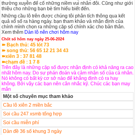
thường xuyên để cố những niềm vui nhân đôi. Cũng như giới
thiệu cho những bạn bè tìm hiểu biết đến.
Những cầu lô trên được chúng tôi phân tích thông qua kết
quả xổ số ra hàng ngày. bạn tham khảo và nhận định của
chính mình chọn ra những cặp số chính xác cho bản thân.
Xem thêm
Dàn lô nên chơi hôm nay
Chốt số hôm nay ngày 25-06-2024
➽ Bạch thủ: 45
lót 73
➽ song thủ: 56 65 12 21 34 43
➽xiên 3 : 37 81 48
➽chạm đề : 1 7 8
Trên đây là những cặp số được nhận định có khả năng ra cao
nhất hôm nay. Do sự phán đoán và cảm nhận số của cá nhân.
Nó không có bất kỳ cơ sở nào để khẳng định có ra hay
không. Bởi vậy các bạn nên cân nhắc kỹ. Chúc các bạn may
mắn
Một số chuyên mục tham khảo
Cầu lô xiên 2 miền bắc
Soi cầu 247 xsmb tổng hợp
Soi cầu miễn phí
Dàn đề 36 số khung 3 ngày