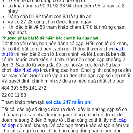
47 48 49 là cầu đang có xu hương ra.
Lô khả năng ra 90 91 92 93 94 chơi thêm 95 là hay có 2
nháy
Đánh cặp 81 82 thêm con 83 là tự tin ăn
Và có 27 28 cũng chơi được trong ngày
Khi đặc biệt về 50 tham khảo chạm 1 7 8 là những chạm
đẹp nhất.
Phương pháp bắt lô đề miền bắc chơi hiệu quả nhất
Bắt theo yêu cầu, bạn nên đánh cả cặp. Nếu con lô đó khan,
thì có thể bắt con lô bên cạnh nó. Thông thường chơi
bạch
thủ lô
thì nên bắt 2 con lô 1 con chính và lót 1 con là bạn đã
có lời. Muốn chơi xiên 2 3 mb. Bạn nên chọn cặp khoảng 2
đến 3. Sau đó từ vòng đá đó, cơ hội ăn cực lớn.Nếu bạn
chơi
dàn 4 số víp
khả năng cao hơn. Chơi gì thì chúng ta cần
sự may mắn. Soi cầu lô vip đưa đễn cho bạn cặp số đẹp nhất.
Và quyết định chính mình sẽ đưa ra hiệu quả nhất cho bạn.
484 393 565 141 272
22 00 11 88
Tham khảo thêm tại:
soi cầu 247 miễn phí
Tất cả các bộ số được đưa ra dưới đây là những cặp số có
khả năng ra cao nhất trong ngày. Cũng có thể nó được dự
đoán ra trong 2 đến 3 ngày tới. Bạn cũng có thể lấy một
cặp
số đẹp
đó nuôi khung. Để các bạn tham khảo và tạo niềm vui
cho tất cả người chơi. Các bạn cùng đồng hành theo dõi