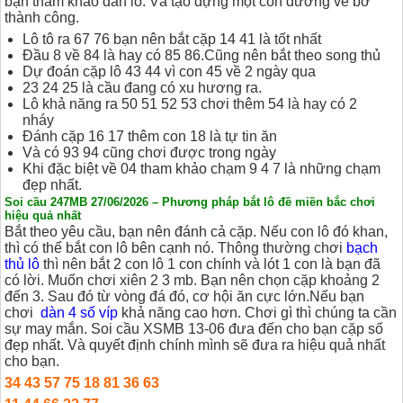
bạn tham khảo dàn lô. Và tạo dựng một con đường về bờ
thành công.
Lô tô ra 67 76 bạn nên bắt cặp 14 41 là tốt nhất
Đầu 8 về 84 là hay có 85 86.Cũng nên bắt theo song thủ
Dự đoán cặp lô 43 44 vì con 45 về 2 ngày qua
23 24 25 là cầu đang có xu hương ra.
Lô khả năng ra 50 51 52 53 chơi thêm 54 là hay có 2
nháy
Đánh cặp 16 17 thêm con 18 là tự tin ăn
Và có 93 94 cũng chơi được trong ngày
Khi đặc biệt về 04 tham khảo chạm 9 4 7 là những chạm
đẹp nhất.
Soi cầu 247MB 27/06/2026 – Phương pháp bắt lô đề miền bắc chơi
hiệu quả nhất
Bắt theo yêu cầu, bạn nên đánh cả cặp. Nếu con lô đó khan,
thì có thể bắt con lô bên cạnh nó. Thông thường chơi
bạch
thủ lô
thì nên bắt 2 con lô 1 con chính và lót 1 con là bạn đã
có lời. Muốn chơi xiên 2 3 mb. Bạn nên chọn cặp khoảng 2
đến 3. Sau đó từ vòng đá đó, cơ hội ăn cực lớn.Nếu bạn
chơi
dàn 4 số víp
khả năng cao hơn. Chơi gì thì chúng ta cần
sự may mắn. Soi cầu XSMB 13-06 đưa đến cho bạn cặp số
đẹp nhất. Và quyết định chính mình sẽ đưa ra hiệu quả nhất
cho bạn.
34 43 57 75 18 81 36 63