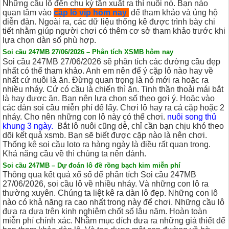
Những cầu lô đến chu kỳ tần xuất ra thì nuôi nó. Bạn nào
quan tâm vào
cặp lô vip hôm nay
để tham khảo và ủng hộ
diễn đàn. Ngoài ra, các dữ liệu thống kê được trình bày chi
tiết nhằm giúp người chơi có thêm cơ sở tham khảo trước khi
lựa chọn dàn số phù hợp.
Soi cầu 247MB 27/06/2026 – Phân tích XSMB hôm nay
Soi cầu 247MB 27/06/2026 sẽ phân tích các đường cầu đẹp
nhất có thể tham khảo. Anh em nên để ý cặp lô nào hay về
nhất cứ nuôi là ăn. Đừng quan trọng là nó mới ra hoặc ra
nhiều nháy. Cứ có cầu là chiến thì ăn. Tinh thần thoải mái bắt
là hay được ăn. Bạn nên lựa chọn số theo gợi ý. Hoặc vào
các dàn soi cầu miễn phí để lấy. Chơi lô hay ra cả cặp hoặc 2
nháy. Cho nên những con lô này có thể chơi.
nuôi song thủ
khung 3 ngày
.
Bắt lô nuôi cũng dễ, chỉ cần bạn chịu khó theo
dõi kết quả xsmb. Bạn sẽ biết được cặp nào là nên chơi.
Thống kê soi cầu loto ra hàng ngày là điều rất quan trọng.
Khả năng cầu về thì chúng ta nên đánh.
Soi cầu 247MB – Dự đoán lô đề rồng bạch kim miễn phí
Thông qua kết quả xổ số để phân tích Soi cầu 247MB
27/06/2026, soi cầu lô về nhiều nháy. Và những con lô ra
thường xuyên. Chúng ta liệt kê ra dàn lô đẹp. Những con lô
nào có khả năng ra cao nhất trong này để chơi. Những cầu lô
đưa ra dựa trên kinh nghiệm chốt số lâu năm. Hoàn toàn
miễn phí chính xác. Nhằm mục đích đưa ra những giả thiết để