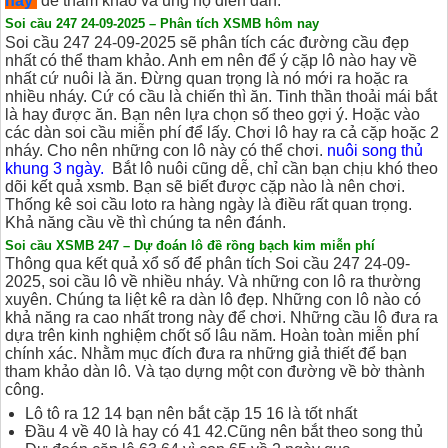
nay
để tham khảo và ủng hộ diễn đàn.
Soi cầu 247 24-09-2025 – Phân tích XSMB hôm nay
Soi cầu 247 24-09-2025 sẽ phân tích các đường cầu đẹp
nhất có thể tham khảo. Anh em nên để ý cặp lô nào hay về
nhất cứ nuôi là ăn. Đừng quan trọng là nó mới ra hoặc ra
nhiều nháy. Cứ có cầu là chiến thì ăn. Tinh thần thoải mái bắt
là hay được ăn. Bạn nên lựa chọn số theo gợi ý. Hoặc vào
các dàn soi cầu miễn phí để lấy. Chơi lô hay ra cả cặp hoặc 2
nháy. Cho nên những con lô này có thể chơi.
nuôi song thủ
khung 3 ngày
.
Bắt lô nuôi cũng dễ, chỉ cần bạn chịu khó theo
dõi kết quả xsmb. Bạn sẽ biết được cặp nào là nên chơi.
Thống kê soi cầu loto ra hàng ngày là điều rất quan trọng.
Khả năng cầu về thì chúng ta nên đánh.
Soi cầu XSMB 247 – Dự đoán lô đề rồng bạch kim miễn phí
Thông qua kết quả xổ số để phân tích Soi cầu 247 24-09-
2025, soi cầu lô về nhiều nháy. Và những con lô ra thường
xuyên. Chúng ta liệt kê ra dàn lô đẹp. Những con lô nào có
khả năng ra cao nhất trong này để chơi. Những cầu lô đưa ra
dựa trên kinh nghiệm chốt số lâu năm. Hoàn toàn miễn phí
chính xác. Nhằm mục đích đưa ra những giả thiết để bạn
tham khảo dàn lô. Và tạo dựng một con đường về bờ thành
công.
Lô tô ra 12 14 bạn nên bắt cặp 15 16 là tốt nhất
Đầu 4 về 40 là hay có 41 42.Cũng nên bắt theo song thủ