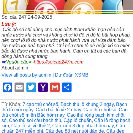
Soi cầu 247 24-09-2025
Lưu ý:
Các bộ số chỉ dùng cho mục đích tham khảo, bạn nên cân
nhắc trước khi chơi và không chơi lô đề vì đó là bất hợp pháp,
nên chơi lô tô do nhà nước phát hành vừa vui vừa đảm bảo
ích nước lợi nhà bạn nhé.
Chỉ nên chơi lô đề hoặc xổ số miền
bắc đã được nhà nước ban hành. Cảm ơn tất cả các bạn đã
đồng hành cùng trang.
⇒
Nguồn cấp»»
https://soicau247m.com
About admin
View all posts by admin
|
Dự đoán XSMB
F
E
T
Y
G
S
a
m
wi
a
m
h
c
ail
tt
h
ail
ar
Từ Khóa:
7 cao thủ chốt số
,
Bạch thủ lô khung 2 ngày
,
Bạch
thủ lô mỗi ngày
,
Cách bắt lô về 2 nháy
,
Cao thủ chốt số
,
Cao
e
er
o
e
thủ chốt số miền Bắc hôm nay
,
Cao thủ rồng bạch kim chốt
số
,
Cao thủ soi cầu bạch thủ
,
Cặp lô chuẩn
,
Cặp lô rồng bạch
b
o
kim
,
Cặp lô sẽ về thứ 2
,
Cặp xiên 3 đẹp nhất hôm nay
,
Cầu
chuẩn 247 miễn phí
,
Cầu đẹp 88 net nuôi dàn de
,
Cầu đẹp