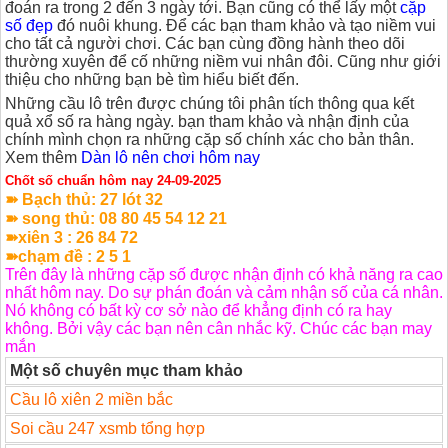
đoán ra trong 2 đến 3 ngày tới. Bạn cũng có thể lấy một
cặp
số đẹp
đó nuôi khung. Để các bạn tham khảo và tạo niềm vui
cho tất cả người chơi. Các bạn cùng đồng hành theo dõi
thường xuyên để cố những niềm vui nhân đôi. Cũng như giới
thiệu cho những bạn bè tìm hiểu biết đến.
Những cầu lô trên được chúng tôi phân tích thông qua kết
quả xổ số ra hàng ngày. bạn tham khảo và nhận định của
chính mình chọn ra những cặp số chính xác cho bản thân.
Xem thêm
Dàn lô nên chơi hôm nay
Chốt số chuẩn hôm nay 24-09-2025
➽ Bạch thủ: 27
lót 32
➽ song thủ: 08 80 45 54 12 21
➽xiên 3 : 26 84 72
➽chạm đề : 2 5 1
Trên đây là những cặp số được nhận định có khả năng ra cao
nhất hôm nay. Do sự phán đoán và cảm nhận số của cá nhân.
Nó không có bất kỳ cơ sở nào để khẳng định có ra hay
không. Bởi vậy các bạn nên cân nhắc kỹ. Chúc các bạn may
mắn
Một số chuyên mục tham khảo
Cầu lô xiên 2 miền bắc
Soi cầu 247 xsmb tổng hợp