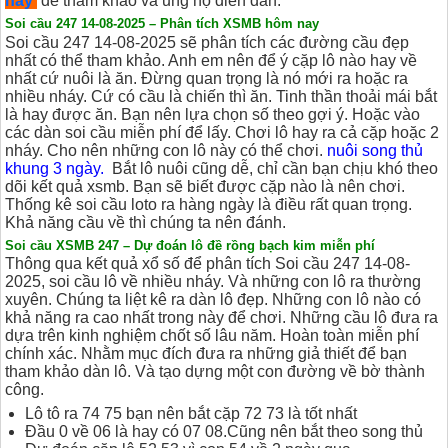
nay
để tham khảo và ủng hộ diễn đàn.
Soi cầu 247 14-08-2025 – Phân tích XSMB hôm nay
Soi cầu 247 14-08-2025 sẽ phân tích các đường cầu đẹp
nhất có thể tham khảo. Anh em nên để ý cặp lô nào hay về
nhất cứ nuôi là ăn. Đừng quan trọng là nó mới ra hoặc ra
nhiều nháy. Cứ có cầu là chiến thì ăn. Tinh thần thoải mái bắt
là hay được ăn. Bạn nên lựa chọn số theo gợi ý. Hoặc vào
các dàn soi cầu miễn phí để lấy. Chơi lô hay ra cả cặp hoặc 2
nháy. Cho nên những con lô này có thể chơi.
nuôi song thủ
khung 3 ngày
.
Bắt lô nuôi cũng dễ, chỉ cần bạn chịu khó theo
dõi kết quả xsmb. Bạn sẽ biết được cặp nào là nên chơi.
Thống kê soi cầu loto ra hàng ngày là điều rất quan trọng.
Khả năng cầu về thì chúng ta nên đánh.
Soi cầu XSMB 247 – Dự đoán lô đề rồng bạch kim miễn phí
Thông qua kết quả xổ số để phân tích Soi cầu 247 14-08-
2025, soi cầu lô về nhiều nháy. Và những con lô ra thường
xuyên. Chúng ta liệt kê ra dàn lô đẹp. Những con lô nào có
khả năng ra cao nhất trong này để chơi. Những cầu lô đưa ra
dựa trên kinh nghiệm chốt số lâu năm. Hoàn toàn miễn phí
chính xác. Nhằm mục đích đưa ra những giả thiết để bạn
tham khảo dàn lô. Và tạo dựng một con đường về bờ thành
công.
Lô tô ra 74 75 bạn nên bắt cặp 72 73 là tốt nhất
Đầu 0 về 06 là hay có 07 08.Cũng nên bắt theo song thủ