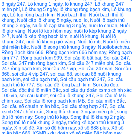
3 ngày 247
,
Lô khung 1 ngày
,
lô khung 247
,
Lô khung 247
miễn phí
,
Lô khung 5 ngày
,
lô khung rồng bạch kim
,
Lô khung
vip
,
Lô top rồng bạch kim
,
Nuôi bạch thủ
,
Nuôi bạch thủ lô
khung
,
Nuôi cặp lô khung 5 ngày
,
nuoi lo
,
Nuôi lô bạch thủ
khung 3 ngày
,
Nuôi lô cặp khung 3 ngày
,
nuoi lo chuan
,
Nuôi
lô giờ vàng
,
Nuôi lô kép hôm nay
,
nuôi lô kép khung 2 ngày
247
,
Nuôi lô kép rồng bạch kim
,
nuôi lô khung
,
Nuôi lô
khung 247
,
nuôi lô khung giờ vàng
,
Nuôi lô mb
,
Nuôi lô miễn
phí miền bắc
,
Nuôi lô song thủ khung 3 ngày
,
Nuoilobachthu
,
Rồng Bạch kim 666
,
Rồng bạch kim 666 hôm nay
,
Rồng bạch
kim 777
,
Rồng bạch kim 999
,
Soi cặp lô bất bại
,
Soi cầu 247
,
Soi cầu 247 mb rồng bạch kim
,
Soi cầu 247 miễn phí
,
Soi cầu
247 rồng bạch kim
,
Soi cầu 247 vip
,
Soi cầu 247 win
,
Soi cầu
368
,
soi cầu 4 vip 247
,
soi cau 88
,
soi cau 88 nuôi khung
bach kim
,
soi cầu bạch thủ
,
Soi cầu bạch thủ 247
,
Soi cầu
bạch thủ lô 777
,
Soi cầu đề rồng bạch kim
,
Soi cầu đẹp
,
Soi cầu độc thủ lô miền Bắc
,
soi cầu dự đoán xsmb chính xác
100 vip
,
soi cau kubet
,
soi cầu lô khung 247
,
Soi cầu lô MB
chính xác
,
Soi cầu lô rồng bạch kim MB
,
Soi cầu miền Bắc
,
Soi cầu số chuẩn miền bắc
,
Soi cầu tổng hợp 247
,
Soi cầu
xsmb 247 chính xác
,
Song thủ khung 3 ngày miễn phí
,
song
thủ lô hôm nay
,
Song thủ lô kép
,
Song thủ lô khung 2 ngày
,
Song thủ lô nuôi khung 2 ngày
,
thống kê bạch thủ khung 3
ngày
,
Xin số đề
,
Xin số đề hôm nay
,
xổ số 888 plus
,
Xố số
miền bắc 666
,
XSMB - dự đoán xổ số miền Bắc hôm nay