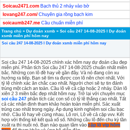
Soicau2471.com
Bạch thủ 2 nháy vào bờ
lovang247.com/
Chuyên gia rồng bạch kim
soicaumb247.me
Cầu chuẩn miễn phí
Trang chủ
»
Dự doán xsmb
»
Soi cầu 247 14-08-2025 I Dự đoán
xsmb miễn phí hôm nay
Soi cầu 247 14-08-2025 I Dự đoán xsmb miễn phí hôm nay
Soi cầu 247 14-08-2025 chính xác hôm nay dự đoán cầu đẹp
miễn phí. Phân tích Soi cầu 247 14-08-2025 chuẩn nhất miền
bắc. Những con lô đề hay về gần đây. Và nó đang còn xu
hướng ra tiếp. Bạn sẽ tìm ra được con lô nên chơi nhất. Với
tỷ lệ chính xác ăn chắc cao nhất. Người chơi sẽ tự tin đánh
trúng một cách an toàn. Cầu lô về cả cặp hoặc 2 nháy. Dàn lô
xiên 2 3 miền bắc đẹp nhất hôm nay. Trở lại với chuyên mục
soi cầu 247
phân tích các con số có tỷ lệ thắng cao nhất. Tất
cả các nhận định tham khảo hoàn toàn miễn phí. Sác xuất
trúng cao nhất trong ngày. Áp dụng kinh nghiệm soi cầu bạc
nhớ. Cầu lô hay về cùng nhau, Lô rơi, Lô về cả cặp vvv. Kết
hợp với thống kê kết quả xổ số. Những cầu lô đến chu kỳ tần
xuất ra thì nuôi nó. Bạn nào quan tâm vào
cặp lô vip hôm