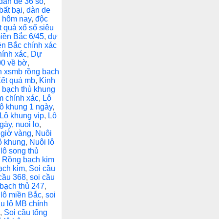
dan de 36 so
,
bất bại
,
dàn de
ô hôm nay
,
độc
 quả xổ số siêu
iền Bắc 6/45
,
dự
n Bắc chính xác
hính xác
,
Dự
00 về bờ
,
 xsmb rồng bạch
ết quả mb
,
Kinh
ô bạch thủ khung
m chính xác
,
Lô
ô khung 1 ngày
,
Lô khung vip
,
Lô
ngày
,
nuoi lo
,
 giờ vàng
,
Nuôi
lô khung
,
Nuôi lô
lô song thủ
,
Rồng bạch kim
ạch kim
,
Soi cầu
cầu 368
,
soi cầu
 bạch thủ 247
,
 lô miền Bắc
,
soi
ầu lô MB chính
,
Soi cầu tổng