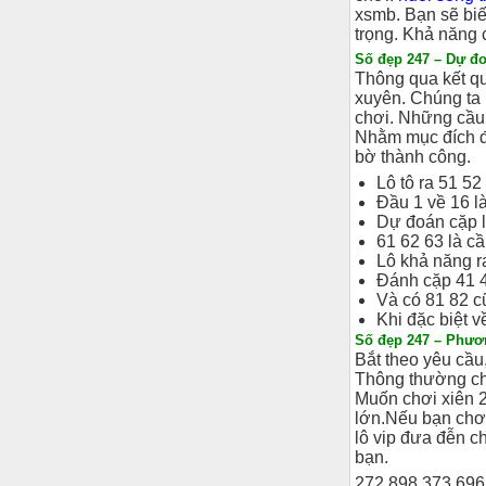
xsmb. Bạn sẽ biế
trọng. Khả năng 
Số đẹp 247 – Dự đo
Thông qua kết qu
xuyên. Chúng ta 
chơi. Những cầu 
Nhằm mục đích đ
bờ thành công.
Lô tô ra 51 52
Đầu 1 về 16 l
Dự đoán cặp l
61 62 63 là c
Lô khả năng r
Đánh cặp 41 4
Và có 81 82 c
Khi đặc biệt 
Số đẹp 247 – Phươn
Bắt theo yêu cầu
Thông thường c
Muốn chơi xiên 2
lớn.Nếu bạn ch
lô vip đưa đễn c
bạn.
272 898 373 696