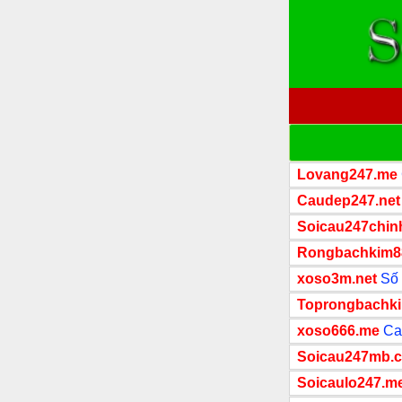
Lovang247.me
Caudep247.net
Soicau247chin
Rongbachkim8
xoso3m.net
Số 
Toprongbachk
xoso666.me
Ca
Soicau247mb.
Soicaulo247.m