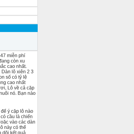
247 miễn phí
đang còn xu
hắc cao nhất.
 Dàn lô xiên 2 3
n số có tỷ lệ
úng cao nhất
ơi, Lô về cả cặp
 nuôi nó. Bạn nào
để ý cặp lô nào
 có cầu là chiến
 Hoặc vào các dàn
lô này có thể
 dõi kết quả