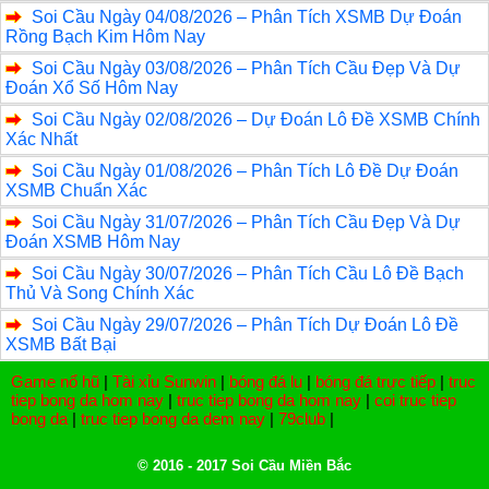
Soi Cầu Ngày 04/08/2026 – Phân Tích XSMB Dự Đoán
Rồng Bạch Kim Hôm Nay
Soi Cầu Ngày 03/08/2026 – Phân Tích Cầu Đẹp Và Dự
Đoán Xổ Số Hôm Nay
Soi Cầu Ngày 02/08/2026 – Dự Đoán Lô Đề XSMB Chính
Xác Nhất
Soi Cầu Ngày 01/08/2026 – Phân Tích Lô Đề Dự Đoán
XSMB Chuẩn Xác
Soi Cầu Ngày 31/07/2026 – Phân Tích Cầu Đẹp Và Dự
Đoán XSMB Hôm Nay
Soi Cầu Ngày 30/07/2026 – Phân Tích Cầu Lô Đề Bạch
Thủ Và Song Chính Xác
Soi Cầu Ngày 29/07/2026 – Phân Tích Dự Đoán Lô Đề
XSMB Bất Bại
Game nổ hũ
|
Tài xỉu Sunwin
|
bóng đá lu
|
bóng đá trực tiếp
|
truc
tiep bong da hom nay
|
truc tiep bong da hom nay
|
coi truc tiep
bong da
|
truc tiep bong da dem nay
|
79club
|
© 2016 - 2017 Soi Cầu Miền Bắc