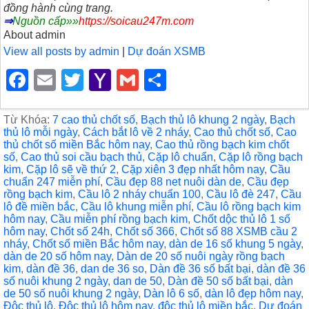
đồng hành cùng trang.
⇒
Nguồn cấp»»
https://soicau247m.com
About admin
View all posts by admin
|
Dự đoán XSMB
F
E
T
Y
G
S
a
m
wi
a
m
h
c
ail
tt
h
ail
ar
Từ Khóa:
7 cao thủ chốt số
,
Bạch thủ lô khung 2 ngày
,
Bạch
thủ lô mỗi ngày
,
Cách bắt lô về 2 nháy
,
Cao thủ chốt số
,
Cao
e
er
o
e
thủ chốt số miền Bắc hôm nay
,
Cao thủ rồng bạch kim chốt
số
,
Cao thủ soi cầu bạch thủ
,
Cặp lô chuẩn
,
Cặp lô rồng bạch
b
o
kim
,
Cặp lô sẽ về thứ 2
,
Cặp xiên 3 đẹp nhất hôm nay
,
Cầu
chuẩn 247 miễn phí
,
Cầu đẹp 88 net nuôi dàn de
,
Cầu đẹp
o
M
rồng bạch kim
,
Cầu lô 2 nháy chuẩn 100
,
Cầu lô đè 247
,
Cầu
o
ail
lô đề miền bắc
,
Cầu lô khung miễn phí
,
Cầu lô rồng bạch kim
hôm nay
,
Cầu miễn phí rồng bạch kim
,
Chốt dộc thủ lô 1 số
k
hôm nay
,
Chốt số 24h
,
Chốt số 366
,
Chốt số 88 XSMB cầu 2
nháy
,
Chốt số miền Bắc hôm nay
,
dàn de 16 số khung 5 ngày
,
dàn de 20 số hôm nay
,
Dàn de 20 số nuôi ngày rồng bạch
kim
,
dàn đề 36
,
dan de 36 so
,
Dàn đề 36 số bất bại
,
dàn đề 36
số nuôi khung 2 ngày
,
dan de 50
,
Dàn đề 50 số bất bại
,
dàn
de 50 số nuôi khung 2 ngày
,
Dàn lô 6 số
,
dàn lô đẹp hôm nay
,
Độc thủ lô
,
Độc thủ lô hôm nay
,
độc thủ lô miền bắc
,
Dự đoán