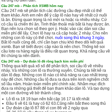
và ủng hộ diễn đàn.
Cầu 247 mb – Phân tích XSMB hôm nay
Cầu 247 mb sẽ phân tích các đường cầu đẹp nhất có thể
tham khảo. Anh em nên để ý cặp lô nào hay về nhất cứ nuôi
là ăn. Đừng quan trọng là nó mới ra hoặc ra nhiều nháy. Cứ
có cầu là chiến thì ăn. Tinh thần thoải mái bắt là hay được ăn.
Bạn nên lựa chọn số theo gợi ý. Hoặc vào các dàn soi cầu
miễn phí để lấy. Chơi lô hay ra cả cặp hoặc 2 nháy. Cho nên
những con lô này có thể chơi.
nuôi song thủ khung 3 ngày
.
Bắt lô nuôi cũng dễ, chỉ cần bạn chịu khó theo dõi kết quả
xsmb. Bạn sẽ biết được cặp nào là nên chơi. Thống kê soi
cầu loto ra hàng ngày là điều rất quan trọng. Khả năng cầu về
thì chúng ta nên đánh.
Cầu 247 mb – Dự đoán lô đề rồng bạch kim miễn phí
Thông qua kết quả xổ số để phân tích, soi cầu lô về nhiều
nháy. Và những con lô ra thường xuyên. Chúng ta liệt kê ra
dàn lô đẹp. Những con lô nào có khả năng ra cao nhất trong
này để chơi. Những cầu lô đưa ra dựa trên kinh nghiệm chốt
số lâu năm. Hoàn toàn miễn phí chính xác. Nhằm mục đích
đưa ra những giả thiết để bạn tham khảo dàn lô. Và tạo dựng
một con đường về bờ thành công.
Lô tô ra 18 19 bạn nên bắt cặp 16 17 là tốt nhất
Đầu 6 về 61 là hay có 62 63.Cũng nên bắt theo song thủ
Dự đoán cặp lô 87 88 vì con 86 về 2 ngày qua