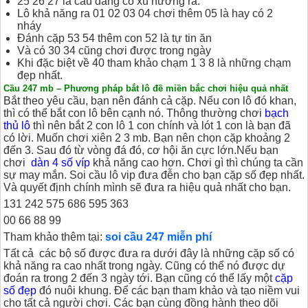
25 26 27 là cầu đang có xu hương ra.
Lô khả năng ra 01 02 03 04 chơi thêm 05 là hay có 2
nháy
Đánh cặp 53 54 thêm con 52 là tự tin ăn
Và có 30 34 cũng chơi được trong ngày
Khi đặc biệt về 40 tham khảo chạm 1 3 8 là những chạm
đẹp nhất.
Cầu 247 mb – Phương pháp bắt lô đề miền bắc chơi hiệu quả nhất
Bắt theo yêu cầu, bạn nên đánh cả cặp. Nếu con lô đó khan,
thì có thể bắt con lô bên cạnh nó. Thông thường chơi
bạch
thủ lô
thì nên bắt 2 con lô 1 con chính và lót 1 con là bạn đã
có lời. Muốn chơi xiên 2 3 mb. Bạn nên chọn cặp khoảng 2
đến 3. Sau đó từ vòng đá đó, cơ hội ăn cực lớn.Nếu bạn
chơi
dàn 4 số víp
khả năng cao hơn. Chơi gì thì chúng ta cần
sự may mắn. Soi cầu lô vip đưa đễn cho bạn cặp số đẹp nhất.
Và quyết định chính mình sẽ đưa ra hiệu quả nhất cho bạn.
131 242 575 686 595 363
00 66 88 99
Tham khảo thêm tại:
soi cầu 247 miễn phí
Tất cả các bộ số được đưa ra dưới đây là những cặp số có
khả năng ra cao nhất trong ngày. Cũng có thể nó được dự
đoán ra trong 2 đến 3 ngày tới. Bạn cũng có thể lấy một
cặp
số đẹp
đó nuôi khung. Để các bạn tham khảo và tạo niềm vui
cho tất cả người chơi. Các bạn cùng đồng hành theo dõi