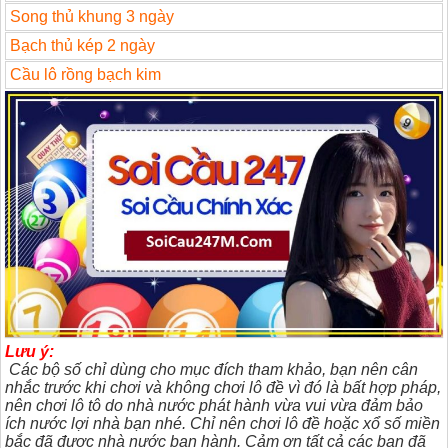
Song thủ khung 3 ngày
Bạch thủ kép 2 ngày
Cầu lô rồng bạch kim
Lưu ý:
Các bộ số chỉ dùng cho mục đích tham khảo, bạn nên cân
nhắc trước khi chơi và không chơi lô đề vì đó là bất hợp pháp,
nên chơi lô tô do nhà nước phát hành vừa vui vừa đảm bảo
ích nước lợi nhà bạn nhé.
Chỉ nên chơi lô đề hoặc xổ số miền
bắc đã được nhà nước ban hành. Cảm ơn tất cả các bạn đã