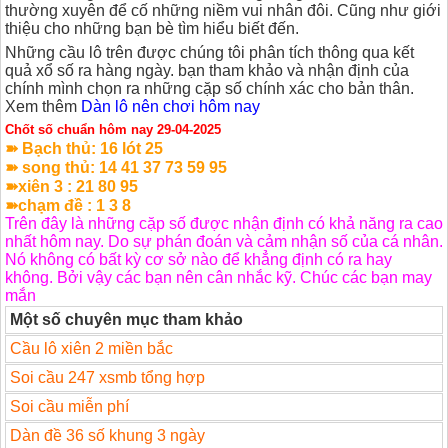
thường xuyên để cố những niềm vui nhân đôi. Cũng như giới
thiệu cho những bạn bè tìm hiểu biết đến.
Những cầu lô trên được chúng tôi phân tích thông qua kết
quả xổ số ra hàng ngày. bạn tham khảo và nhận định của
chính mình chọn ra những cặp số chính xác cho bản thân.
Xem thêm
Dàn lô nên chơi hôm nay
Chốt số chuẩn hôm nay 29-04-2025
➽ Bạch thủ: 16
lót 25
➽ song thủ: 14 41 37 73 59 95
➽xiên 3 : 21 80 95
➽chạm đề : 1 3 8
Trên đây là những cặp số được nhận định có khả năng ra cao
nhất hôm nay. Do sự phán đoán và cảm nhận số của cá nhân.
Nó không có bất kỳ cơ sở nào để khẳng định có ra hay
không. Bởi vậy các bạn nên cân nhắc kỹ. Chúc các bạn may
mắn
Một số chuyên mục tham khảo
Cầu lô xiên 2 miền bắc
Soi cầu 247 xsmb tổng hợp
Soi cầu miễn phí
Dàn đề 36 số khung 3 ngày