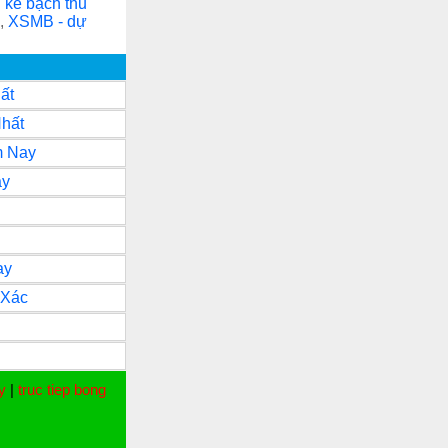
 kê bạch thủ
,
XSMB - dự
ất
Nhất
m Nay
ay
ay
 Xác
y
|
truc tiep bong