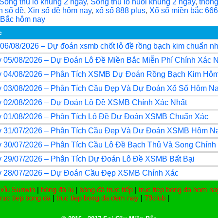
Song thủ lô khung 2 ngày
,
Song thủ lô nuôi khung 2 ngày
,
thống
n số đề
,
Xin số đề hôm nay
,
xổ số 888 plus
,
Xố số miền bắc 666
 Bắc hôm nay
c
 06/08/2026 – Dự đoán xsmb chốt lô đề rồng bạch kim chuẩn nh
 05/08/2026 – Dự Đoán Lô Đề Miền Bắc Miễn Phí Chính Xác 
y 04/08/2026 – Phân Tích XSMB Dự Đoán Rồng Bạch Kim Hô
y 03/08/2026 – Phân Tích Cầu Đẹp Và Dự Đoán Xổ Số Hôm N
y 02/08/2026 – Dự Đoán Lô Đề XSMB Chính Xác Nhất
y 01/08/2026 – Phân Tích Lô Đề Dự Đoán XSMB Chuẩn Xác
y 31/07/2026 – Phân Tích Cầu Đẹp Và Dự Đoán XSMB Hôm N
 30/07/2026 – Phân Tích Cầu Lô Đề Bạch Thủ Và Song Chính
 29/07/2026 – Phân Tích Dự Đoán Lô Đề XSMB Bất Bại
y 28/07/2026 – Dự Đoán Cầu Đẹp XSMB Chính Xác
 xỉu Sunwin
|
bóng đá lu
|
bóng đá trực tiếp
|
truc tiep bong da hom na
truc tiep bong da
|
truc tiep bong da dem nay
|
79club
|