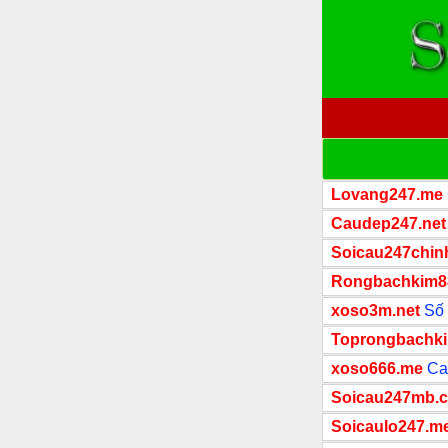
Lovang247.me
Caudep247.net
Soicau247chin
Rongbachkim8
xoso3m.net
Số 
Toprongbachk
xoso666.me
Ca
Soicau247mb.
Soicaulo247.m