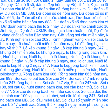
 bại
,
dàn đề 36 số nuôi khung 2 ngày
,
dan de 50
,
Dàn đề 50 số 
 2 ngày
,
Dàn lô 6 số
,
dàn lô đẹp hôm nay
,
Độc thủ lô
,
Độc thủ l
Dự đoán cầu lô đề
,
Dự đoán dàn đề rồng bạch kim
,
Dự đoán kết
ay
,
Dự đoán MB 888
,
Dự đoán số de hôm nay
,
Dự đoán xổ số m
 bắc 666
,
dự đoán xổ số miền bắc chính xác
,
Dự đoán xổ số miề
n xổ số miền bắc hôm nay 888
,
Dự đoán xổ số rồng bạch kim c
,
Dự đoán xsmb bạch thủ lô 2 nháy
,
Dự đoán xsmb chính xác 1
Minh Ngọc
,
Dự đoán XSMB rồng bạch kim chuẩn nhất
,
Dự đoán
ờ vàng chốt số miền Bắc hôm nay
,
Giờ vàng soi cầu miền bắc
,
K
nay
,
Kinh nghiệm soi cầu 2023
,
Kinh nghiệm vàng khi soi cầu
,
l
 hôm nay
,
Lô chuẩn nhất miền bắc hôm nay
,
Lô đề rồng bạch ki
hay về thứ 7
,
Lô kép khung 3 ngày
,
Lô kép khung 3 ngày 247
,
L
 khung 247 miễn phí
,
Lô khung 5 ngày
,
lô khung rồng bạch kim
,
m
,
Nuôi bạch thủ
,
Nuôi bạch thủ lô khung
,
Nuôi cặp lô khung 5 
 khung 3 ngày
,
Nuôi lô cặp khung 3 ngày
,
nuoi lo chuan
,
Nuôi lô
nuôi lô kép khung 2 ngày 247
,
Nuôi lô kép rồng bạch kim
,
nuôi 
lô khung giờ vàng
,
Nuôi lô mb
,
Nuôi lô miễn phí miền bắc
,
Nuôi 
oilobachthu
,
Rồng Bạch kim 666
,
Rồng bạch kim 666 hôm nay
kim 999
,
Soi cặp lô bất bại
,
Soi cầu 247
,
Soi cầu 247 mb rồng b
i cầu 247 rồng bạch kim
,
Soi cầu 247 vip
,
Soi cầu 247 win
,
Soi 
u 88
,
soi cau 88 nuôi khung bach kim
,
soi cầu bạch thủ
,
Soi cầu
 lô 777
,
Soi cầu đề rồng bạch kim
,
Soi cầu đẹp
,
Soi cầu độc thủ
b chính xác 100 vip
,
soi cau kubet
,
soi cầu lô khung 247
,
Soi c
rồng bạch kim MB
,
Soi cầu miền Bắc
,
Soi cầu số chuẩn miền bắc
u xsmb 247 chính xác
,
Song thủ khung 3 ngày miễn phí
,
song th