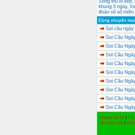
Song thủ lô kép
,
khung 3 ngày
,
Xi
đoán xổ số miền
Cùng chuyên mụ
Soi cầu ngày
Soi Cầu Ngày
Soi Cầu Ngà
Soi Cầu Ngà
Soi Cầu Ngà
Soi Cầu Ngà
Soi Cầu Ngà
Soi Cầu Ngày
Soi Cầu Ngày
Soi Cầu Ngà
Game nổ hũ
|
Tài
da hom nay
|
coi 