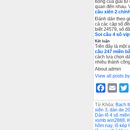
bóng của giải tứ
quan đến nhau. Và
cầu xiên 2 chín
Đánh dàn theo gi
cả các cặp số đều
biệt 24579, số đầ
Soi cầu 4 số vip
Kết luận
Trên đây là một 
cầu 247 miền b
cách lựa chọn dà
nhiều thành công
About admin
View all posts b
F
E
a
m
c
ail
Từ Khóa:
Bạch t
xiên 3
,
dàn de 2
e
Dàn lô 4 số miền
xsmb win2888
,
K
b
hôm nay
,
lô kép