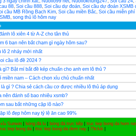
g 3 ngày chính xác
,
Nuoilo99 net
,
Nuoilokhung247
,
Soi cầu 24
,
M
 cau 88
,
Soi cầu 888
,
Soi cầu dự đoán
,
Soi cầu dự đoán XSMB c
ail
oi cầu MB Rồng Bạch Kim
,
Soi cầu miền Bắc
,
Soi cầu miễn phí
XSMB
,
song thủ lô hôm nay
c
ánh lô xiên 4 từ A-Z cho tân thủ
ạm 6 bạn nên bắt chạm gì ngày hôm sau?
u lô 2 nháy mới nhất
oi cầu lô đề 2024 ?
à gì? Bật mí bắt đề kép chuẩn cho anh em lô thủ ?
số miền nam – Cách chọn xỉu chủ chuẩn nhất
là gì ? Chia sẻ cách cầu cơ được nhiều lô thủ áp dụng
a nên đánh số bao nhiêu xsmb?
m sau bắt những cặp lô nào?
ặp lô đẹp hôm nay tỷ lệ ăn cao 99%
 xỉu Sunwin
|
bóng đá lu
|
bóng đá trực tiếp
|
truc tiep bong da hom na
truc tiep bong da
|
truc tiep bong da dem nay
|
79club
|