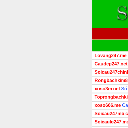
Lovang247.me
Caudep247.net
Soicau247chin
Rongbachkim8
xoso3m.net
Số 
Toprongbachk
xoso666.me
Ca
Soicau247mb.
Soicaulo247.m