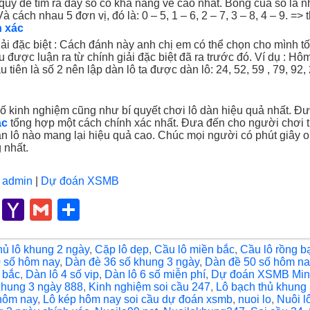
 quý để tìm ra dãy số có khả năng về cao nhất. Bóng của số là n
 cách nhau 5 đơn vị, đó là: 0 – 5, 1 – 6, 2 – 7, 3 – 8, 4 – 9. =>
h xác
ải đặc biệt : Cách đánh này anh chị em có thể chọn cho mình tối
 được luận ra từ chính giải đặc biệt đã ra trước đó. Ví dụ : Hô
u tiên là số 2 nên lập dàn lô ta được dàn lô: 24, 52, 59 , 79, 92
số kinh nghiệm cũng như bí quyết chơi lô dàn hiệu quả nhất. 
ắc
tổng hợp một cách chính xác nhất. Đưa đến cho người chơi t
n lô nào mang lại hiệu quả cao. Chúc mọi người có phút giây o
 nhất.
y admin
|
Dự đoán XSMB
T
Y
G
S
wi
a
m
h
tt
h
ail
ar
hủ lô khung 2 ngày
,
Cặp lô dẹp
,
Cầu lô miền bắc
,
Cầu lô rồng b
0 số hôm nay
,
Dàn đè 36 số khung 3 ngày
,
Dàn đề 50 số hôm na
er
o
e
 bắc
,
Dàn lô 4 số vip
,
Dàn lô 6 số miễn phí
,
Dự đoán XSMB Min
hung 3 ngày 888
,
Kinh nghiệm soi cầu 247
,
Lô bạch thủ khung
o
 hôm nay
,
Lô kép hôm nay soi cầu dự đoán xsmb
,
nuoi lo
,
Nuôi l