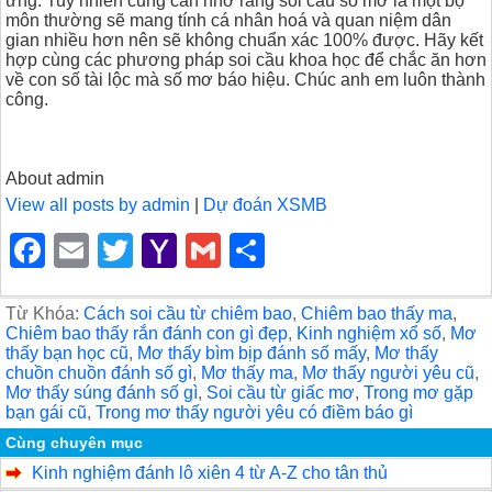
ứng. Tuy nhiên cũng cần nhớ rằng soi cầu số mơ là một bộ
môn thường sẽ mang tính cá nhân hoá và quan niệm dân
gian nhiều hơn nên sẽ không chuẩn xác 100% được. Hãy kết
hợp cùng các phương pháp soi cầu khoa học để chắc ăn hơn
về con số tài lộc mà số mơ báo hiệu. Chúc anh em luôn thành
công.
About admin
View all posts by admin
|
Dự đoán XSMB
F
E
T
Y
G
S
a
m
wi
a
m
h
c
ail
tt
h
ail
ar
Từ Khóa:
Cách soi cầu từ chiêm bao
,
Chiêm bao thấy ma
,
Chiêm bao thấy rắn đánh con gì đẹp
,
Kinh nghiệm xổ số
,
Mơ
e
er
o
e
thấy bạn học cũ
,
Mơ thấy bìm bịp đánh số mấy
,
Mơ thấy
chuồn chuồn đánh số gì
,
Mơ thấy ma
,
Mơ thấy người yêu cũ
,
b
o
Mơ thấy súng đánh số gì
,
Soi cầu từ giấc mơ
,
Trong mơ gặp
bạn gái cũ
,
Trong mơ thấy người yêu có điềm báo gì
o
M
Cùng chuyên mục
o
ail
Kinh nghiệm đánh lô xiên 4 từ A-Z cho tân thủ