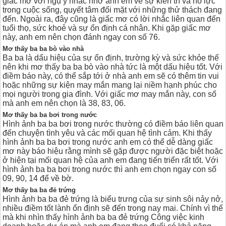
giấc mơ với ngụ ý nhắc nhở anh em về sự kiên trì và nỗ lực
trong cuộc sống, quyết tâm đối mặt với những thử thách đang
đến. Ngoài ra, đây cũng là giấc mơ có lời nhắc liên quan đến
tuổi thọ, sức khoẻ và sự ổn định cá nhân. Khi gặp giấc mơ
này, anh em nên chọn đánh ngay con số 76.
Mơ thấy ba ba bò vào nhà
Ba ba là dấu hiệu của sự ổn định, trường kỳ và sức khỏe thế
nên khi mơ thấy ba ba bò vào nhà tức là một dấu hiệu tốt. Với
điềm báo này, có thể sắp tới ở nhà anh em sẽ có thêm tin vui
hoặc những sự kiện may mắn mang lại niềm hạnh phúc cho
mọi người trong gia đình. Với giấc mơ may mắn này, con số
mà anh em nên chọn là 38, 83, 06.
Mơ thấy ba ba bơi trong nước
Hình ảnh ba ba bơi trong nước thường có điềm báo liên quan
đến chuyện tình yêu và các mối quan hệ tình cảm. Khi thấy
hình ảnh ba ba bơi trong nước anh em có thể dễ dàng giấc
mơ này báo hiệu rằng mình sẽ gặp được người đặc biệt hoặc
ở hiện tại mối quan hệ của anh em đang tiến triển rất tốt. Với
hình ảnh ba ba bơi trong nước thì anh em chọn ngay con số
09, 90, 14 để về bờ.
Mơ thấy ba ba đẻ trứng
Hình ảnh ba ba đẻ trứng là biểu trưng của sự sinh sôi nảy nở,
nhiều điềm tốt lành ổn định sẽ đến trong nay mai. Chính vì thế
mà khi nhìn thấy hình ảnh ba ba đẻ trứng Công việc kinh