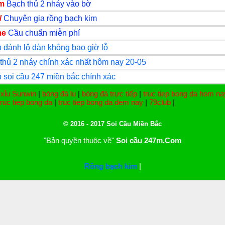
m
Bạch thủ 2 nháy vào bờ
/
Chuyên gia rồng bạch kim
me
Cầu chuẩn miễn phí
đánh lô dàn không bao giờ lỗ
thủ 2 nháy chính xác nhất hôm nay 20-05
soi cầu 247 miền bắc chính xác
 xỉu Sunwin
|
bóng đá lu
|
bóng đá trực tiếp
|
truc tiep bong da hom na
truc tiep bong da
|
truc tiep bong da dem nay
|
79club
|
© 2016 - 2017 Soi Cầu Miền Bắc
"Bản quyền thuộc về"
Soi cầu 247m.Com
Rồng bạch kim
|