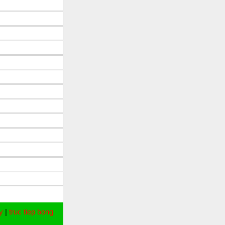
y
|
truc tiep bong