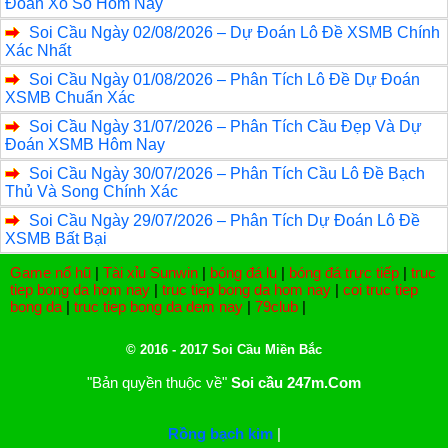
Đoán Xổ Số Hôm Nay
Soi Cầu Ngày 02/08/2026 – Dự Đoán Lô Đề XSMB Chính
Xác Nhất
Soi Cầu Ngày 01/08/2026 – Phân Tích Lô Đề Dự Đoán
XSMB Chuẩn Xác
Soi Cầu Ngày 31/07/2026 – Phân Tích Cầu Đẹp Và Dự
Đoán XSMB Hôm Nay
Soi Cầu Ngày 30/07/2026 – Phân Tích Cầu Lô Đề Bạch
Thủ Và Song Chính Xác
Soi Cầu Ngày 29/07/2026 – Phân Tích Dự Đoán Lô Đề
XSMB Bất Bại
Game nổ hũ
|
Tài xỉu Sunwin
|
bóng đá lu
|
bóng đá trực tiếp
|
truc
tiep bong da hom nay
|
truc tiep bong da hom nay
|
coi truc tiep
bong da
|
truc tiep bong da dem nay
|
79club
|
© 2016 - 2017 Soi Cầu Miền Bắc
"Bản quyền thuộc về"
Soi cầu 247m.Com
Rồng bạch kim
|