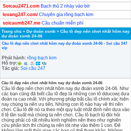
Soicau2471.com
Bạch thủ 2 nháy vào bờ
lovang247.com/
Chuyên gia rồng bạch kim
soicaumb247.me
Cầu chuẩn miễn phí
Trang chủ
»
Dự doán xsmb
»
Cầu lô đẹp nên chơi nhất hôm nay
dự đoán xsmb 24-06
Cầu lô đẹp nên chơi nhất hôm nay dự đoán xsmb 24-06 - Soi cầu 247
vip
Phát hành:
rồng bạch kim
Hỗ trợ:
Tác giả:
Soi cầu 247
Cầu lô đẹp nên chơi nhất hôm nay dự đoán xsmb 24-06
Cầu lô đẹp nên chơi nhất hôm nay dự đoán xsmb 24-06. Như
các bạn cũng đã biết cầu lô đẹp là những con lô dducowj dựa
đoán ra cao nhất. Với phương pháp bắt cầu lô chính xác hiện
nay chúng ta nên ưu tiên. Những con lô nào hay về thì nên
chơi. Cầu lô đề nó ra theo một quy luật nhất định nên dựa vào
tỉ lệ tần suất mà chúng ta nên chơi. Cầu lô bạch tủ đòi hỏi
chúng phải có rất nhiều kinh nghiệm nên theo như nghiên
cứu phân tích thì chúng ta nên lót nhẹ vào thêm 1 con. Để
không làm mất thời gian các bạn có thể tham khảo. Những