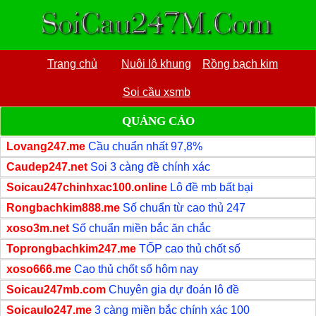
Trang chủ
Nuôi lô khung
Rồng bạch kim
Soi cầu xsmb
QUẢNG CÁO
Lovang247.me
Cầu chuẩn nhất 97,8%
Caudep247.net
Soi 3 càng đề chính xác
Soicau247chinhxac100.online
Lô đề mb bất bại
Rongbachkim888.me
Số chuẩn từ cao thủ 247
xoso3m.net
Số chuẩn miền bắc ăn chắc
Toprongbachkim247.me
TỐP cao thủ chốt số
xoso666.me
Cao thủ chốt số hôm nay
Soicau247mb.com
Chuyên gia dự đoán lô đề
Soicaulo247.me
3 càng miền bắc chính xác 100