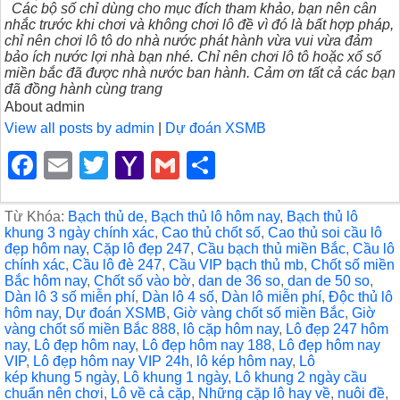
Các bộ số chỉ dùng cho mục đích tham khảo, bạn nên cân
nhắc trước khi chơi và không chơi lô đề vì đó là bất hợp pháp,
chỉ nên chơi lô tô do nhà nước phát hành vừa vui vừa đảm
bảo ích nước lợi nhà bạn nhé.
Chỉ nên chơi lô tô hoặc xổ số
miền bắc đã được nhà nước ban hành. Cảm ơn tất cả các bạn
đã đồng hành cùng trang
About admin
View all posts by admin
|
Dự đoán XSMB
F
E
T
Y
G
S
a
m
wi
a
m
h
c
ail
tt
h
ail
ar
Từ Khóa:
Bạch thủ de
,
Bạch thủ lô hôm nay
,
Bạch thủ lô
khung 3 ngày chính xác
,
Cao thủ chốt số
,
Cao thủ soi cầu lô
e
er
o
e
đẹp hôm nay
,
Cặp lô đẹp 247
,
Cầu bạch thủ miền Bắc
,
Cầu lô
chính xác
,
Cầu lô đè 247
,
Cầu VIP bạch thủ mb
,
Chốt số miền
b
o
Bắc hôm nay
,
Chốt số vào bờ
,
dan de 36 so
,
dan de 50 so
,
Dàn lô 3 số miễn phí
,
Dàn lô 4 số
,
Dàn lô miễn phí
,
Độc thủ lô
o
M
hôm nay
,
Dự đoán XSMB
,
Giờ vàng chốt số miền Bắc
,
Giờ
o
ail
vàng chốt số miền Bắc 888
,
lô cặp hôm nay
,
Lô đẹp 247 hôm
nay
,
Lô đẹp hôm nay
,
Lô đẹp hôm nay 188
,
Lô đẹp hôm nay
k
VIP
,
Lô đẹp hôm nay VIP 24h
,
lô kép hôm nay
,
Lô
kép khung 5 ngày
,
Lô khung 1 ngày
,
Lô khung 2 ngày cầu
chuẩn nên chơi
,
Lô về cả cặp
,
Những cặp lô hay về
,
nuôi đề
,