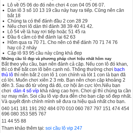
Lô về 05 06 do đó nên chơi 4 con 04 05 06 07.
Dàn lô 3 số 10 13 19 cầu này hay ra tiếp. Cũng nên căn
bắt 18
Chúng ta có thể đánh đầu 2 con 28 29
Nếu chơi lô dàn thì đánh 38 39 40 41 42.
Lô 54 về là hay rơi tiếp hoặc 51 45 ra
Đầu 6 câm có thể đánh lại 62 63
Hôm qua ra 70 71. Cho nên có thể đánh 70 71 74 76
hay có 2 nháy
Cặp lô 93 95 cầu này cũng khá đẹp
Những cầu lô đẹp và phương pháp chơi hiệu nhất hôm nay
Bắt theo yêu cầu, bạn nên đánh cả cặp. Nếu con lô đó khan,
thì có thể bắt con lô bên cạnh nó. Thông thường chơi
bạch
thủ lô
thì nên bắt 2 con lô 1 con chính và lót 1 con là bạn đã
có lời. Muốn chơi xiên 2 3 mb. Bạn nên chọn cặp khoảng 2
đến 3. Sau đó từ vòng đá đó, cơ hội ăn cực lớn.Nếu bạn
chơi
dàn 4 số víp
khả năng cao hơn. Chơi gì thì chúng ta cần
sự may mắn. Soi cầu lô vip đưa đễn cho bạn cặp số đẹp nhất.
Và quyết định chính mình sẽ đưa ra hiệu quả nhất cho bạn.
040 141 181 191 292 484 070 010 060 787 797 151 474 454
696 080 353 585 767
11 44 55 88
Tham khảo thêm tại:
soi cầu lô vip 247