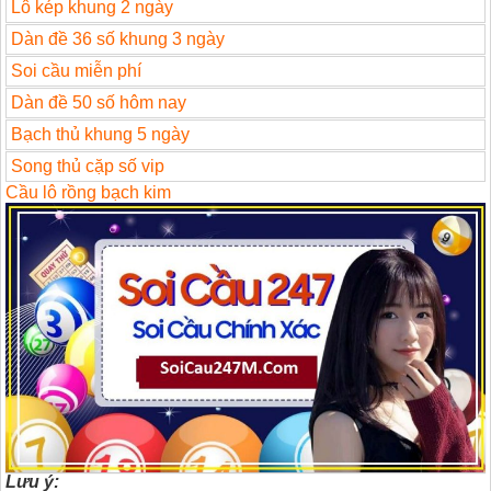
Lô kép khung 2 ngày
Dàn đề 36 số khung 3 ngày
Soi cầu miễn phí
Dàn đề 50 số hôm nay
Bạch thủ khung 5 ngày
Song thủ cặp số vip
Cầu lô rồng bạch kim
Lưu ý: