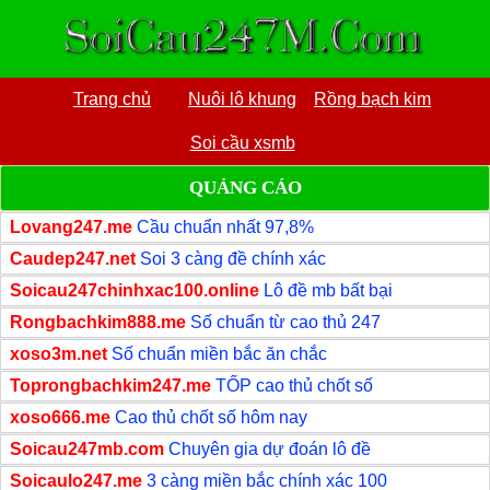
Trang chủ
Nuôi lô khung
Rồng bạch kim
Soi cầu xsmb
QUẢNG CÁO
Lovang247.me
Cầu chuẩn nhất 97,8%
Caudep247.net
Soi 3 càng đề chính xác
Soicau247chinhxac100.online
Lô đề mb bất bại
Rongbachkim888.me
Số chuẩn từ cao thủ 247
xoso3m.net
Số chuẩn miền bắc ăn chắc
Toprongbachkim247.me
TỐP cao thủ chốt số
xoso666.me
Cao thủ chốt số hôm nay
Soicau247mb.com
Chuyên gia dự đoán lô đề
Soicaulo247.me
3 càng miền bắc chính xác 100