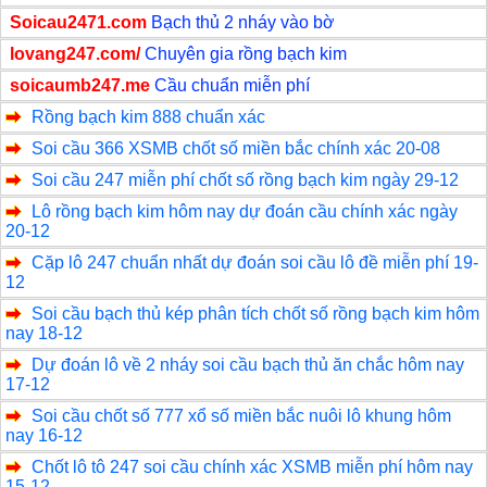
Soicau2471.com
Bạch thủ 2 nháy vào bờ
lovang247.com/
Chuyên gia rồng bạch kim
soicaumb247.me
Cầu chuẩn miễn phí
Rồng bạch kim 888 chuẩn xác
Soi cầu 366 XSMB chốt số miền bắc chính xác 20-08
Soi cầu 247 miễn phí chốt số rồng bạch kim ngày 29-12
Lô rồng bạch kim hôm nay dự đoán cầu chính xác ngày
20-12
Cặp lô 247 chuẩn nhất dự đoán soi cầu lô đề miễn phí 19-
12
Soi cầu bạch thủ kép phân tích chốt số rồng bạch kim hôm
nay 18-12
Dự đoán lô về 2 nháy soi cầu bạch thủ ăn chắc hôm nay
17-12
Soi cầu chốt số 777 xổ số miền bắc nuôi lô khung hôm
nay 16-12
Chốt lô tô 247 soi cầu chính xác XSMB miễn phí hôm nay
15-12