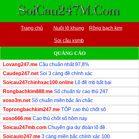
Trang chủ
Nuôi lô khung
Rồng bạch kim
Soi cầu xsmb
QUẢNG CÁO
Lovang247.me
Cầu chuẩn nhất 97,8%
Caudep247.net
Soi 3 càng đề chính xác
Soicau247chinhxac100.online
Lô đề mb bất bại
Rongbachkim888.me
Số chuẩn từ cao thủ 247
xoso3m.net
Số chuẩn miền bắc ăn chắc
Toprongbachkim247.me
TỐP cao thủ chốt số
xoso666.me
Cao thủ chốt số hôm nay
Soicau247mb.com
Chuyên gia dự đoán lô đề
Soicaulo247.me
3 càng miền bắc chính xác 100