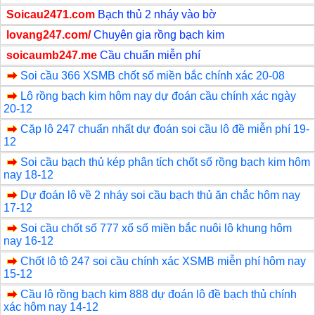
Soicau2471.com
Bạch thủ 2 nháy vào bờ
lovang247.com/
Chuyên gia rồng bạch kim
soicaumb247.me
Cầu chuẩn miễn phí
Soi cầu 366 XSMB chốt số miền bắc chính xác 20-08
Lô rồng bạch kim hôm nay dự đoán cầu chính xác ngày
20-12
Cặp lô 247 chuẩn nhất dự đoán soi cầu lô đề miễn phí 19-
12
Soi cầu bạch thủ kép phân tích chốt số rồng bạch kim hôm
nay 18-12
Dự đoán lô về 2 nháy soi cầu bạch thủ ăn chắc hôm nay
17-12
Soi cầu chốt số 777 xổ số miền bắc nuôi lô khung hôm
nay 16-12
Chốt lô tô 247 soi cầu chính xác XSMB miễn phí hôm nay
15-12
Cầu lô rồng bạch kim 888 dự đoán lô đề bạch thủ chính
xác hôm nay 14-12