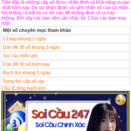
Trên đây là những cặp số được nhận định có khả năng ra cao
nhất hôm nay. Do sự phán đoán và cảm nhận số của cá nhân.
Nó không có bất kỳ cơ sở nào để khẳng định có ra hay
không. Bởi vậy các bạn nên cân nhắc kỹ. Chúc các bạn may
mắn
Một số chuyên mục tham khảo
Lô kép khung 2 ngày
Dàn đề 36 số khung 3 ngày
Soi cầu miễn phí
Dàn đề 50 số hôm nay
Bạch thủ khung 5 ngày
Song thủ cặp số vip
Cầu lô rồng bạch kim