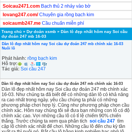
Soicau2471.com
Bạch thủ 2 nháy vào bờ
lovang247.com/
Chuyên gia rồng bạch kim
soicaumb247.me
Cầu chuẩn miễn phí
Trang chủ
»
Dự doán xsmb
»
Dàn lô đẹp nhất hôm nay Soi cầu
dự đoán 247 mb 16-03
Dàn lô đẹp nhất hôm nay Soi cầu dự đoán 247 mb chính xác 16-03
Nuôi lô
Phát hành:
rồng bạch kim
Hỗ trợ:
Tác giả:
Soi cầu 247
Dàn lô đẹp nhất hôm nay Soi cầu dự đoán 247 mb chính xác 16-03
Dàn lô đẹp nhất hôm nay Soi cầu dự đoán 247 mb chính xác
16-03. Như chúng ta đã biết để có những dàn lô có khả năng
ra cao nhất trong ngày. yêu cầu chúng ta phải có những
phương pháp chơi hợp lý. Cũng như phương pháp chọn cầu
chính xác. Hôm nay chúng tôi sẽ đưa bạn những con lô có độ
chính xác cao. Vơi những cầu lô có tỉ lệ chiếm 90% chiến
thắng. Trước chúng ta xem qua phân tích
soi cầu 247
tìm
cặp lô chính xác nhất để chơi. Những cầu lô đến chu kỳ tần
xuất ra thì nuôi nó. Bắt cầu lô bằng kinh nghiệm bạc nhớ lô