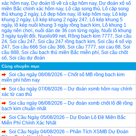
o
M
xác hôm nay
,
Dự đoán lô về cả cặp hôm nay
,
Dự đoán xổ số
o
ail
miền Bắc chính xác hôm nay
,
Lô cặp song thủ
,
Lô cặp song
thủ khung 2 ngày
,
Lô đẹp hôm nay
,
lô kép hôm nay
,
Lô kép
k
khung 2 ngày
,
Lô kép khung 2 ngày 247
,
Lô kép khung 5
ngày
,
lô kép nuôi khung 3 ngày rồng bạch kim
,
Lô khung 1
ngày nên chơi
,
nuôi dàn de 36 con từng ngày
,
Nuôi lô khung
3 ngày tuyệt đối
,
Nuoilo99 net
,
Rồng bạch kim 7777
,
Soi cầu
24
,
Soi cầu 247
,
Soi cầu 247 rồng bạch kim
,
Soi cầu 4 số vip
247
,
Soi cầu 666 Soi cầu 366
,
Soi cầu 7777
,
soi cau 88
,
Soi
cầu 888
,
Soi cầu bạch thủ miền Bắc miễn phí
,
Soi cầu chốt
số
,
Soi cầu dự đoán
Cùng chuyên mục
Soi cầu ngày 08/08/2026 – Chốt số MB rồng bạch kim
miễn phí hôm nay
Soi cầu ngày 07/08/2026 – Dự đoán xsmb hôm nay chính
xác từ cao thủ
Soi cầu ngày 06/08/2026 – Dự đoán xsmb chốt lô đề rồng
bạch kim chuẩn nhất
Soi Cầu Ngày 05/08/2026 – Dự Đoán Lô Đề Miền Bắc
Miễn Phí Chính Xác Nhất
Soi Cầu Ngày 04/08/2026 – Phân Tích XSMB Dự Đoán