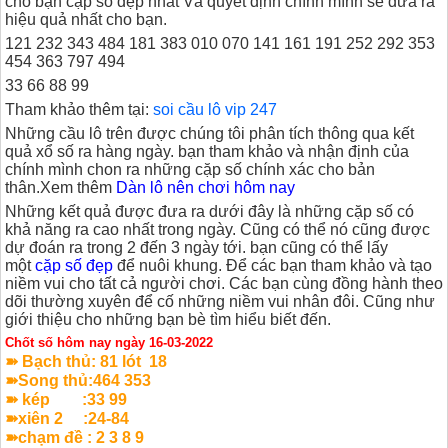
cho bạn cặp số đẹp nhất Và quyết định chính mình sẽ đưa ra
hiệu quả nhất cho bạn.
121 232 343 484 181 383 010 070 141 161 191 252 292 353
454 363 797 494
33 66 88 99
Tham khảo thêm tại:
soi cầu lô vip 247
Những cầu lô trên được chúng tôi phân tích thông qua kết
quả xổ số ra hàng ngày. bạn tham khảo và nhận định của
chính mình chon ra những cặp số chính xác cho bản
thân.Xem thêm
Dàn lô nên chơi hôm nay
Những kết quả được đưa ra dưới đây là những cặp số có
khả năng ra cao nhất trong ngày. Cũng có thể nó cũng được
dự đoán ra trong 2 đến 3 ngày tới. bạn cũng có thể lấy
một
cặp số đẹp
để nuôi khung. Để các bạn tham khảo và tạo
niềm vui cho tất cả người chơi. Các bạn cùng đồng hành theo
dõi thường xuyên để cố những niềm vui nhân đôi. Cũng như
giới thiệu cho những bạn bè tìm hiểu biết đến.
Chốt số hôm nay ngày 16-03-2022
➽ Bạch thủ: 81 lót 18
➽Song thủ:464 353
➽ kép :33 99
➽xiên 2 :24-84
➽chạm đề : 2 3 8 9