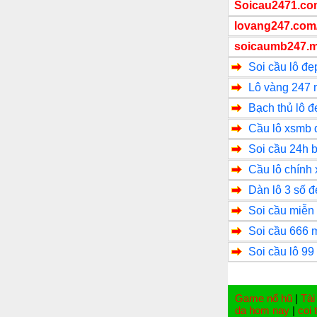
Soicau2471.co
lovang247.com
soicaumb247.
Soi cầu lô đ
Lô vàng 247 m
Bạch thủ lô đ
Cầu lô xsmb 
Soi cầu 24h b
Cầu lô chính
Dàn lô 3 số 
Soi cầu miễn
Soi cầu 666 
Soi cầu lô 99
Game nổ hũ
|
Tài
da hom nay
|
coi 