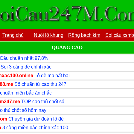
Trang chủ
Nuôi lô khung
Rồng bạch kim
Soi cầu xsmb
QUẢNG CÁO
Cầu chuẩn nhất 97,8%
Soi 3 càng đề chính xác
hxac100.online
Lô đề mb bất bại
88.me
Số chuẩn từ cao thủ 247
chuẩn miền bắc ăn chắc
im247.me
TỐP cao thủ chốt số
o thủ chốt số hôm nay
com
Chuyên gia dự đoán lô đề
e
3 càng miền bắc chính xác 100