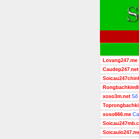
Lovang247.me
Caudep247.net
Soicau247chin
Rongbachkim8
xoso3m.net
Số 
Toprongbachk
xoso666.me
Ca
Soicau247mb.
Soicaulo247.m