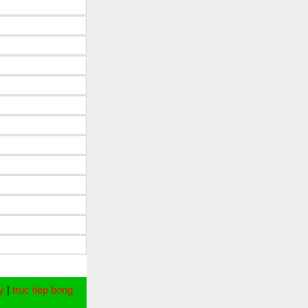
y
|
truc tiep bong