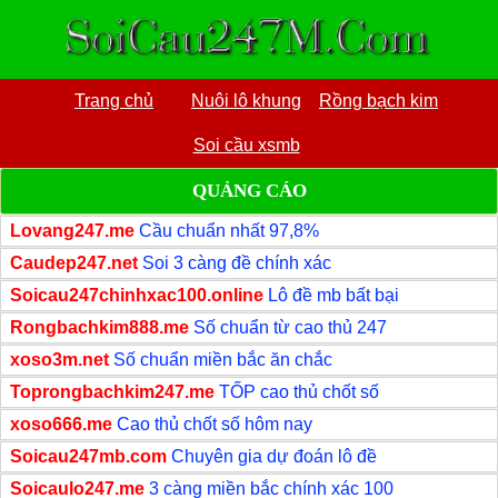
Trang chủ
Nuôi lô khung
Rồng bạch kim
Soi cầu xsmb
QUẢNG CÁO
Lovang247.me
Cầu chuẩn nhất 97,8%
Caudep247.net
Soi 3 càng đề chính xác
Soicau247chinhxac100.online
Lô đề mb bất bại
Rongbachkim888.me
Số chuẩn từ cao thủ 247
xoso3m.net
Số chuẩn miền bắc ăn chắc
Toprongbachkim247.me
TỐP cao thủ chốt số
xoso666.me
Cao thủ chốt số hôm nay
Soicau247mb.com
Chuyên gia dự đoán lô đề
Soicaulo247.me
3 càng miền bắc chính xác 100