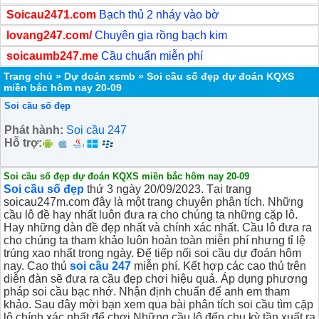
Soicau2471.com
Bạch thủ 2 nháy vào bờ
lovang247.com/
Chuyên gia rồng bạch kim
soicaumb247.me
Cầu chuẩn miễn phí
Trang chủ
»
Dự doán xsmb
»
Soi cầu số đẹp dự đoán KQXS
miền bắc hôm nay 20-09
Soi cầu số đẹp
Phát hành:
Soi cầu 247
Hỗ trợ:
Soi cầu số đẹp dự đoán KQXS miền bắc hôm nay 20-09
Soi cầu số đẹp
thứ 3 ngày 20/09/2023. Tại trang
soicau247m.com đây là một trang chuyên phân tích. Những
cầu lô đề hay nhất luôn đưa ra cho chúng ta những cặp lô.
Hay những dàn đề đẹp nhất và chính xác nhất. Cầu lô đưa ra
cho chúng ta tham khảo luôn hoàn toàn miễn phí nhưng tỉ lệ
trúng xao nhất trong ngày. Để tiếp nối soi cầu dự đoán hôm
nay. Cao thủ
soi cầu 247
miễn phí. Kết hợp các cao thủ trên
diễn đàn sẽ đưa ra cầu đẹp chơi hiệu quả. Áp dụng phương
pháp soi cầu bạc nhớ. Nhận định chuẩn để anh em tham
khảo. Sau đây mời bạn xem qua bài phân tích soi cầu tìm cặp
lô chính xác nhất để chơi.Những cầu lô đến chu kỳ tần xuất ra