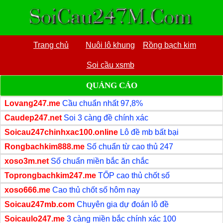
Trang chủ
Nuôi lô khung
Rồng bạch kim
Soi cầu xsmb
QUẢNG CÁO
Lovang247.me
Cầu chuẩn nhất 97,8%
Caudep247.net
Soi 3 càng đề chính xác
Soicau247chinhxac100.online
Lô đề mb bất bại
Rongbachkim888.me
Số chuẩn từ cao thủ 247
xoso3m.net
Số chuẩn miền bắc ăn chắc
Toprongbachkim247.me
TỐP cao thủ chốt số
xoso666.me
Cao thủ chốt số hôm nay
Soicau247mb.com
Chuyên gia dự đoán lô đề
Soicaulo247.me
3 càng miền bắc chính xác 100