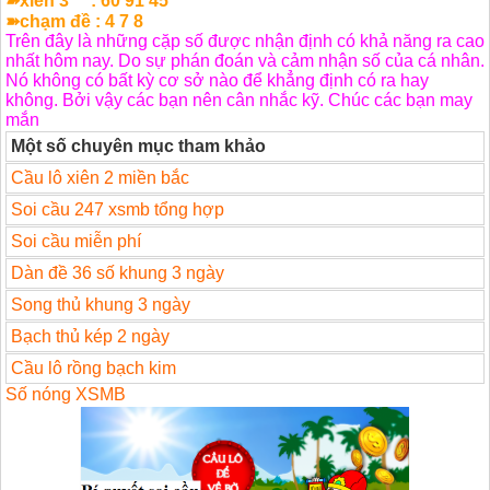
➽xiên 3 : 60 91 45
➽chạm đề : 4 7 8
Trên đây là những cặp số được nhận định có khả năng ra cao
nhất hôm nay. Do sự phán đoán và cảm nhận số của cá nhân.
Nó không có bất kỳ cơ sở nào để khẳng định có ra hay
không. Bởi vậy các bạn nên cân nhắc kỹ. Chúc các bạn may
mắn
Một số chuyên mục tham khảo
Cầu lô xiên 2 miền bắc
Soi cầu 247 xsmb tổng hợp
Soi cầu miễn phí
Dàn đề 36 số khung 3 ngày
Song thủ khung 3 ngày
Bạch thủ kép 2 ngày
Cầu lô rồng bạch kim
Số nóng XSMB