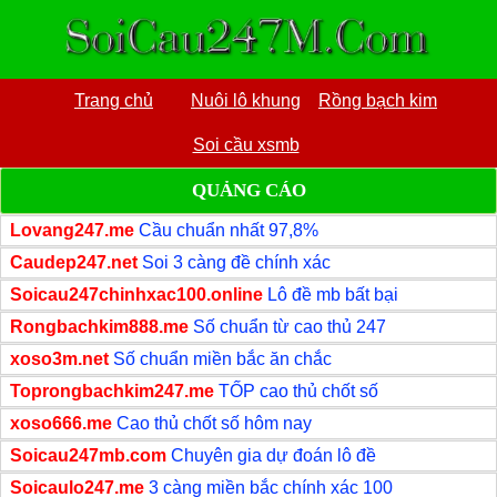
Trang chủ
Nuôi lô khung
Rồng bạch kim
Soi cầu xsmb
QUẢNG CÁO
Lovang247.me
Cầu chuẩn nhất 97,8%
Caudep247.net
Soi 3 càng đề chính xác
Soicau247chinhxac100.online
Lô đề mb bất bại
Rongbachkim888.me
Số chuẩn từ cao thủ 247
xoso3m.net
Số chuẩn miền bắc ăn chắc
Toprongbachkim247.me
TỐP cao thủ chốt số
xoso666.me
Cao thủ chốt số hôm nay
Soicau247mb.com
Chuyên gia dự đoán lô đề
Soicaulo247.me
3 càng miền bắc chính xác 100