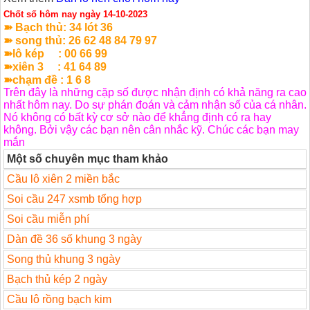
Chốt số hôm nay ngày 14-10-2023
➽ Bạch thủ: 34
lót 36
➽ song thủ: 26 62 48 84 79 97
➽lô kép : 00 66 99
➽xiên 3 : 41 64 89
➽chạm đề : 1 6 8
Trên đây là những cặp số được nhận định có khả năng ra cao
nhất hôm nay. Do sự phán đoán và cảm nhận số của cá nhân.
Nó không có bất kỳ cơ sở nào để khẳng định có ra hay
không. Bởi vậy các bạn nên cân nhắc kỹ. Chúc các bạn may
mắn
Một số chuyên mục tham khảo
Cầu lô xiên 2 miền bắc
Soi cầu 247 xsmb tổng hợp
Soi cầu miễn phí
Dàn đề 36 số khung 3 ngày
Song thủ khung 3 ngày
Bạch thủ kép 2 ngày
Cầu lô rồng bạch kim