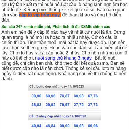
chu kỳ tần xuất ra thì nuôi nó.Bắt cầu lô bằng kinh nghiệm bạc
nhớ lô đề. Kết hợp với thống kê kết quả xổ số. Bạn nào quan
tâm vào
cặp lô vip hôm nay
để tham khảo và ủng hộ diễn
đàn.
Soi cầu 247 xsmb miễn phí, Phân tích lô đề XSMB chính xác
Anh em nên để ý cặp lô nào hay về nhất cứ nuôi là ăn. Đừng
quan trọng là nó mới ra hoặc ra nhiều nháy. Cứ có cầu là
chiến thì ăn. Tinh thần thoải mái bắt là hay được ăn. Bạn nên
lựa chọn số theo gợi ý. Hoặc vào các dàn soi cầu miễn phí để
lấy. Chơi lô hay ra cả cặp hoặc 2 nháy. Cho nên những con lô
này có thể chơi.
nuôi song thủ khung 3 ngày
.
Bắt lô nuôi
cũng dễ, chỉ cần bạn chịu khó theo dõi kết quả xsmb. Bạn sẽ
biết được cặp nào là nên chơi. Thống kê soi cầu loto ra hàng
ngày là điều rất quan trọng. Khả năng cầu về thì chúng ta nên
đánh.