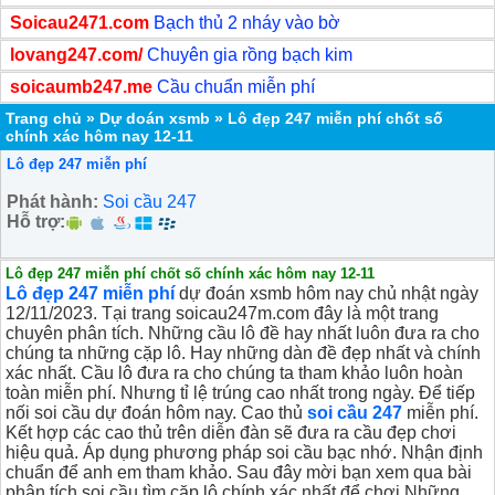
Soicau2471.com
Bạch thủ 2 nháy vào bờ
lovang247.com/
Chuyên gia rồng bạch kim
soicaumb247.me
Cầu chuẩn miễn phí
Trang chủ
»
Dự doán xsmb
»
Lô đẹp 247 miễn phí chốt số
chính xác hôm nay 12-11
Lô đẹp 247 miễn phí
Phát hành:
Soi cầu 247
Hỗ trợ:
Lô đẹp 247 miễn phí chốt số chính xác hôm nay 12-11
Lô đẹp 247 miễn phí
dự đoán xsmb hôm nay chủ nhật ngày
12/11/2023. Tại trang soicau247m.com đây là một trang
chuyên phân tích. Những cầu lô đề hay nhất luôn đưa ra cho
chúng ta những cặp lô. Hay những dàn đề đẹp nhất và chính
xác nhất. Cầu lô đưa ra cho chúng ta tham khảo luôn hoàn
toàn miễn phí. Nhưng tỉ lệ trúng cao nhất trong ngày. Để tiếp
nối soi cầu dự đoán hôm nay. Cao thủ
soi cầu 247
miễn phí.
Kết hợp các cao thủ trên diễn đàn sẽ đưa ra cầu đẹp chơi
hiệu quả. Áp dụng phương pháp soi cầu bạc nhớ. Nhận định
chuẩn để anh em tham khảo. Sau đây mời bạn xem qua bài
phân tích soi cầu tìm cặp lô chính xác nhất để chơi.Những