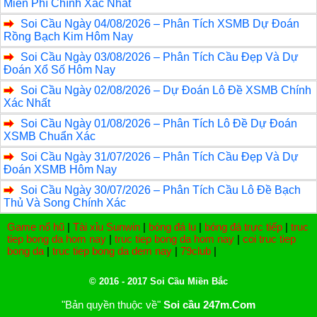
Miễn Phí Chính Xác Nhất
Soi Cầu Ngày 04/08/2026 – Phân Tích XSMB Dự Đoán
Rồng Bạch Kim Hôm Nay
Soi Cầu Ngày 03/08/2026 – Phân Tích Cầu Đẹp Và Dự
Đoán Xổ Số Hôm Nay
Soi Cầu Ngày 02/08/2026 – Dự Đoán Lô Đề XSMB Chính
Xác Nhất
Soi Cầu Ngày 01/08/2026 – Phân Tích Lô Đề Dự Đoán
XSMB Chuẩn Xác
Soi Cầu Ngày 31/07/2026 – Phân Tích Cầu Đẹp Và Dự
Đoán XSMB Hôm Nay
Soi Cầu Ngày 30/07/2026 – Phân Tích Cầu Lô Đề Bạch
Thủ Và Song Chính Xác
Game nổ hũ
|
Tài xỉu Sunwin
|
bóng đá lu
|
bóng đá trực tiếp
|
truc
tiep bong da hom nay
|
truc tiep bong da hom nay
|
coi truc tiep
bong da
|
truc tiep bong da dem nay
|
79club
|
© 2016 - 2017 Soi Cầu Miền Bắc
"Bản quyền thuộc về"
Soi cầu 247m.Com