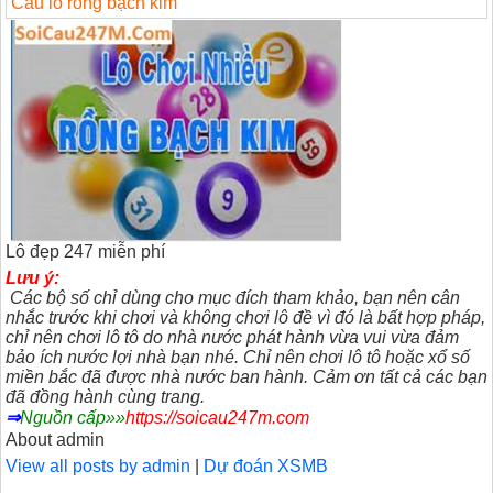
Cầu lô rồng bạch kim
Lô đẹp 247 miễn phí
Lưu ý:
Các bộ số chỉ dùng cho mục đích tham khảo, bạn nên cân
nhắc trước khi chơi và không chơi lô đề vì đó là bất hợp pháp,
chỉ nên chơi lô tô do nhà nước phát hành vừa vui vừa đảm
bảo ích nước lợi nhà bạn nhé.
Chỉ nên chơi lô tô hoặc xổ số
miền bắc đã được nhà nước ban hành. Cảm ơn tất cả các bạn
đã đồng hành cùng trang.
⇒
Nguồn cấp»»
https://soicau247m.com
About admin
View all posts by admin
|
Dự đoán XSMB