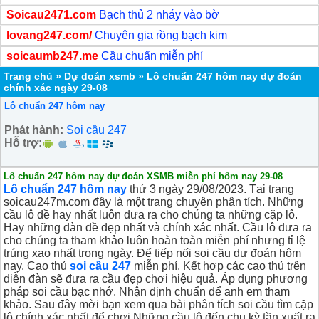
Soicau2471.com
Bạch thủ 2 nháy vào bờ
lovang247.com/
Chuyên gia rồng bạch kim
soicaumb247.me
Cầu chuẩn miễn phí
Trang chủ
»
Dự doán xsmb
»
Lô chuẩn 247 hôm nay dự đoán
chính xác ngày 29-08
Lô chuẩn 247 hôm nay
Phát hành:
Soi cầu 247
Hỗ trợ:
Lô chuẩn 247 hôm nay dự đoán XSMB miễn phí hôm nay 29-08
Lô chuẩn 247 hôm nay
thứ 3 ngày 29/08/2023. Tại trang
soicau247m.com đây là một trang chuyên phân tích. Những
cầu lô đề hay nhất luôn đưa ra cho chúng ta những cặp lô.
Hay những dàn đề đẹp nhất và chính xác nhất. Cầu lô đưa ra
cho chúng ta tham khảo luôn hoàn toàn miễn phí nhưng tỉ lệ
trúng xao nhất trong ngày. Để tiếp nối soi cầu dự đoán hôm
nay. Cao thủ
soi cầu 247
miễn phí. Kết hợp các cao thủ trên
diễn đàn sẽ đưa ra cầu đẹp chơi hiệu quả. Áp dụng phương
pháp soi cầu bạc nhớ. Nhận định chuẩn để anh em tham
khảo. Sau đây mời bạn xem qua bài phân tích soi cầu tìm cặp
lô chính xác nhất để chơi.Những cầu lô đến chu kỳ tần xuất ra