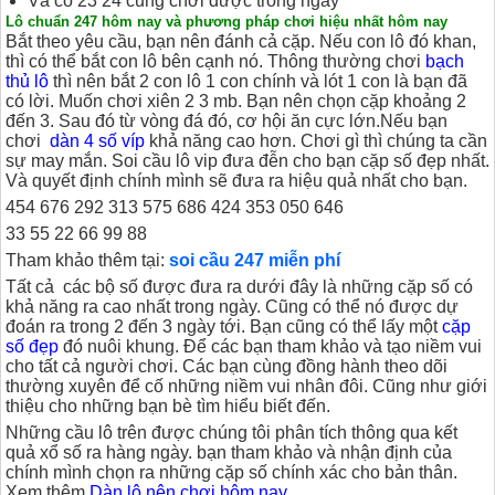
Và có 23 24 cũng chơi được trong ngày
Lô chuẩn 247 hôm nay và phương pháp chơi hiệu nhất hôm nay
Bắt theo yêu cầu, bạn nên đánh cả cặp. Nếu con lô đó khan,
thì có thể bắt con lô bên cạnh nó. Thông thường chơi
bạch
thủ lô
thì nên bắt 2 con lô 1 con chính và lót 1 con là bạn đã
có lời. Muốn chơi xiên 2 3 mb. Bạn nên chọn cặp khoảng 2
đến 3. Sau đó từ vòng đá đó, cơ hội ăn cực lớn.Nếu bạn
chơi
dàn 4 số víp
khả năng cao hơn. Chơi gì thì chúng ta cần
sự may mắn. Soi cầu lô vip đưa đễn cho bạn cặp số đẹp nhất.
Và quyết định chính mình sẽ đưa ra hiệu quả nhất cho bạn.
454 676 292 313 575 686 424 353 050 646
33 55 22 66 99 88
Tham khảo thêm tại:
soi cầu 247 miễn phí
Tất cả các bộ số được đưa ra dưới đây là những cặp số có
khả năng ra cao nhất trong ngày. Cũng có thể nó được dự
đoán ra trong 2 đến 3 ngày tới. Bạn cũng có thể lấy một
cặp
số đẹp
đó nuôi khung. Để các bạn tham khảo và tạo niềm vui
cho tất cả người chơi. Các bạn cùng đồng hành theo dõi
thường xuyên để cố những niềm vui nhân đôi. Cũng như giới
thiệu cho những bạn bè tìm hiểu biết đến.
Những cầu lô trên được chúng tôi phân tích thông qua kết
quả xổ số ra hàng ngày. bạn tham khảo và nhận định của
chính mình chọn ra những cặp số chính xác cho bản thân.
Xem thêm
Dàn lô nên chơi hôm nay