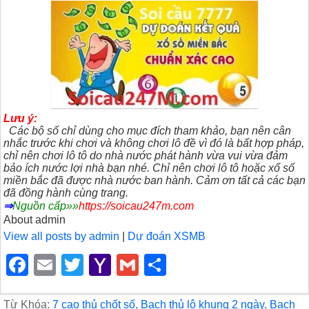
Lưu ý:
Các bộ số chỉ dùng cho mục đích tham khảo, bạn nên cân
nhắc trước khi chơi và không chơi lô đề vì đó là bất hợp pháp,
chỉ nên chơi lô tô do nhà nước phát hành vừa vui vừa đảm
bảo ích nước lợi nhà bạn nhé.
Chỉ nên chơi lô tô hoặc xổ số
miền bắc đã được nhà nước ban hành. Cảm ơn tất cả các bạn
đã đồng hành cùng trang.
⇒
Nguồn cấp»»
https://soicau247m.com
About admin
View all posts by admin
|
Dự đoán XSMB
F
E
T
Y
G
S
a
m
wi
a
m
h
c
ail
tt
h
ail
ar
Từ Khóa:
7 cao thủ chốt số
,
Bạch thủ lô khung 2 ngày
,
Bạch