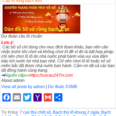
Cầu lô rồng bạch kim
Dự đoán cầu lô chuẩn
Lưu ý:
Các bộ số chỉ dùng cho mục đích tham khảo, bạn nên cân
nhắc trước khi chơi và không chơi lô đề vì đó là bất hợp pháp,
chỉ nên chơi lô tô do nhà nước phát hành vừa vui vừa đảm
bảo ích nước lợi nhà bạn nhé.
Chỉ nên chơi lô tô hoặc xổ số
miền bắc đã được nhà nước ban hành. Cảm ơn tất cả các bạn
đã đồng hành cùng trang.
⇒
Nguồn cấp»»
https://soicau247m.com
About admin
View all posts by admin
|
Dự đoán XSMB
F
E
T
Y
G
S
a
m
wi
a
m
h
c
ail
tt
h
ail
ar
Từ Khóa:
7 cao thủ chốt số
,
Bạch thủ lô khung 2 ngày
,
Bạch