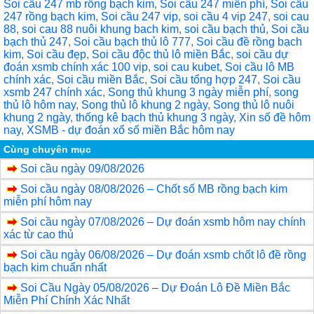
Soi cầu 247 mb rồng bạch kim
,
Soi cầu 247 miễn phí
,
Soi cầu
247 rồng bạch kim
,
Soi cầu 247 vip
,
soi cầu 4 vip 247
,
soi cau
88
,
soi cau 88 nuôi khung bach kim
,
soi cầu bạch thủ
,
Soi cầu
bạch thủ 247
,
Soi cầu bạch thủ lô 777
,
Soi cầu đề rồng bạch
kim
,
Soi cầu đẹp
,
Soi cầu độc thủ lô miền Bắc
,
soi cầu dự
đoán xsmb chính xác 100 vip
,
soi cau kubet
,
Soi cầu lô MB
chính xác
,
Soi cầu miền Bắc
,
Soi cầu tổng hợp 247
,
Soi cầu
xsmb 247 chính xác
,
Song thủ khung 3 ngày miễn phí
,
song
thủ lô hôm nay
,
Song thủ lô khung 2 ngày
,
Song thủ lô nuôi
khung 2 ngày
,
thống kê bạch thủ khung 3 ngày
,
Xin số đề hôm
nay
,
XSMB - dự đoán xổ số miền Bắc hôm nay
Cùng chuyên mục
Soi cầu ngày 09/08/2026
Soi cầu ngày 08/08/2026 – Chốt số MB rồng bạch kim
miễn phí hôm nay
Soi cầu ngày 07/08/2026 – Dự đoán xsmb hôm nay chính
xác từ cao thủ
Soi cầu ngày 06/08/2026 – Dự đoán xsmb chốt lô đề rồng
bạch kim chuẩn nhất
Soi Cầu Ngày 05/08/2026 – Dự Đoán Lô Đề Miền Bắc
Miễn Phí Chính Xác Nhất