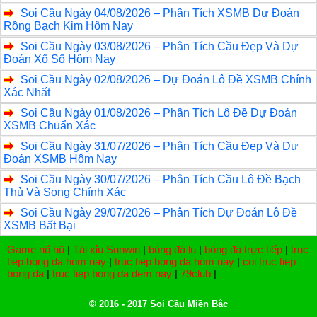
Soi Cầu Ngày 04/08/2026 – Phân Tích XSMB Dự Đoán
Rồng Bạch Kim Hôm Nay
Soi Cầu Ngày 03/08/2026 – Phân Tích Cầu Đẹp Và Dự
Đoán Xổ Số Hôm Nay
Soi Cầu Ngày 02/08/2026 – Dự Đoán Lô Đề XSMB Chính
Xác Nhất
Soi Cầu Ngày 01/08/2026 – Phân Tích Lô Đề Dự Đoán
XSMB Chuẩn Xác
Soi Cầu Ngày 31/07/2026 – Phân Tích Cầu Đẹp Và Dự
Đoán XSMB Hôm Nay
Soi Cầu Ngày 30/07/2026 – Phân Tích Cầu Lô Đề Bạch
Thủ Và Song Chính Xác
Soi Cầu Ngày 29/07/2026 – Phân Tích Dự Đoán Lô Đề
XSMB Bất Bại
Game nổ hũ
|
Tài xỉu Sunwin
|
bóng đá lu
|
bóng đá trực tiếp
|
truc
tiep bong da hom nay
|
truc tiep bong da hom nay
|
coi truc tiep
bong da
|
truc tiep bong da dem nay
|
79club
|
© 2016 - 2017 Soi Cầu Miền Bắc