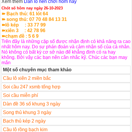
Xem thêm
Dàn lô nên chơi hôm nay
Chốt số hôm nay ngày 26-10-2023
➽ Bạch thủ: 61
lót 64
➽ song thủ: 07 70 48 84 13 31
➽lô kép : 33 77 99
➽xiên 3 : 42 78 96
➽chạm đề : 5 6 9
Trên đây là những cặp số được nhận định có khả năng ra cao
nhất hôm nay. Do sự phán đoán và cảm nhận số của cá nhân.
Nó không có bất kỳ cơ sở nào để khẳng định có ra hay
không. Bởi vậy các bạn nên cân nhắc kỹ. Chúc các bạn may
mắn
Một số chuyên mục tham khảo
Cầu lô xiên 2 miền bắc
Soi cầu 247 xsmb tổng hợp
Soi cầu miễn phí
Dàn đề 36 số khung 3 ngày
Song thủ khung 3 ngày
Bạch thủ kép 2 ngày
Cầu lô rồng bạch kim