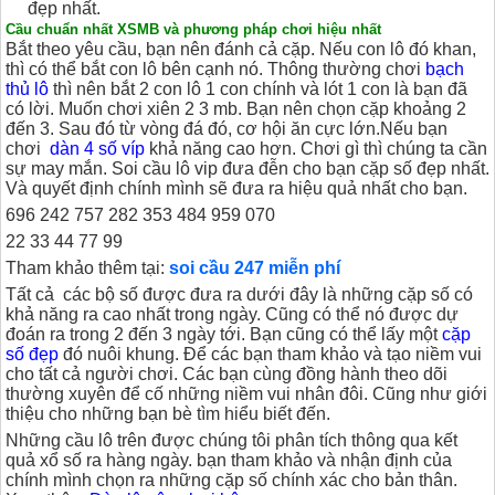
đẹp nhất.
Cầu chuẩn nhất XSMB và phương pháp chơi hiệu nhất
Bắt theo yêu cầu, bạn nên đánh cả cặp. Nếu con lô đó khan,
thì có thể bắt con lô bên cạnh nó. Thông thường chơi
bạch
thủ lô
thì nên bắt 2 con lô 1 con chính và lót 1 con là bạn đã
có lời. Muốn chơi xiên 2 3 mb. Bạn nên chọn cặp khoảng 2
đến 3. Sau đó từ vòng đá đó, cơ hội ăn cực lớn.Nếu bạn
chơi
dàn 4 số víp
khả năng cao hơn. Chơi gì thì chúng ta cần
sự may mắn. Soi cầu lô vip đưa đễn cho bạn cặp số đẹp nhất.
Và quyết định chính mình sẽ đưa ra hiệu quả nhất cho bạn.
696 242 757 282 353 484 959 070
22 33 44 77 99
Tham khảo thêm tại:
soi cầu 247 miễn phí
Tất cả các bộ số được đưa ra dưới đây là những cặp số có
khả năng ra cao nhất trong ngày. Cũng có thể nó được dự
đoán ra trong 2 đến 3 ngày tới. Bạn cũng có thể lấy một
cặp
số đẹp
đó nuôi khung. Để các bạn tham khảo và tạo niềm vui
cho tất cả người chơi. Các bạn cùng đồng hành theo dõi
thường xuyên để cố những niềm vui nhân đôi. Cũng như giới
thiệu cho những bạn bè tìm hiểu biết đến.
Những cầu lô trên được chúng tôi phân tích thông qua kết
quả xổ số ra hàng ngày. bạn tham khảo và nhận định của
chính mình chọn ra những cặp số chính xác cho bản thân.