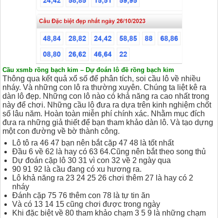
Cầu xsmb rồng bạch kim – Dự đoán lô đề rồng bạch kim
Thông qua kết quả xổ số để phân tích, soi cầu lô về nhiều
nháy. Và những con lô ra thường xuyên. Chúng ta liệt kê ra
dàn lô đẹp. Những con lô nào có khả năng ra cao nhất trong
này để chơi. Những cầu lô đưa ra dựa trên kinh nghiệm chốt
số lâu năm. Hoàn toàn miễn phí chính xác. Nhằm mục đích
đưa ra những giả thiết để bạn tham khảo dàn lô. Và tạo dựng
một con đường về bờ thành công.
Lô tô ra 46 47 bạn nên bắt cặp 47 48 là tốt nhất
Đầu 6 về 62 là hay có 63 64.Cũng nên bắt theo song thủ
Dự đoán cặp lô 30 31 vì con 32 về 2 ngày qua
90 91 92 là cầu đang có xu hương ra.
Lô khả năng ra 23 24 25 26 chơi thêm 27 là hay có 2
nháy
Đánh cặp 75 76 thêm con 78 là tự tin ăn
Và có 13 14 15 cũng chơi được trong ngày
Khi đặc biệt về 80 tham khảo chạm 3 5 9 là những chạm