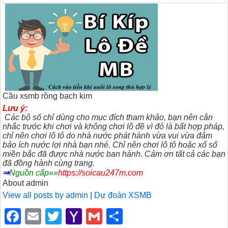
Cầu xsmb rồng bạch kim
Lưu ý:
Các bộ số chỉ dùng cho mục đích tham khảo, bạn nên cân
nhắc trước khi chơi và không chơi lô đề vì đó là bất hợp pháp,
chỉ nên chơi lô tô do nhà nước phát hành vừa vui vừa đảm
bảo ích nước lợi nhà bạn nhé.
Chỉ nên chơi lô tô hoặc xổ số
miền bắc đã được nhà nước ban hành. Cảm ơn tất cả các bạn
đã đồng hành cùng trang.
⇒
Nguồn cấp»»
https://soicau247m.com
About admin
View all posts by admin
|
Dự đoán XSMB
F
E
T
Y
G
S