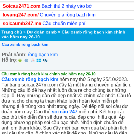
Soicau2471.com
Bạch thủ 2 nháy vào bờ
lovang247.com/
Chuyên gia rồng bạch kim
soicaumb247.me
Cầu chuẩn miễn phí
Trang chủ
»
Dự doán xsmb
»
Cầu xsmb rồng bạch kim chính
xác hôm nay 26-10
Cầu xsmb rồng bạch kim
Phát hành:
rồng bạch kim
Hỗ trợ:
Cầu xsmb rồng bạch kim chính xác hôm nay 26-10
Cầu xsmb rồng bạch kim
hôm nay thứ 5 ngày 25/10/2023.
Tại trang soicau247m.com đây là một trang chuyên phân tích.
Những cầu lô đề hay nhất luôn đưa ra cho chúng ta những
cặp lô. Hay những dàn đề đẹp nhất và chính xác nhất. Cầu lô
đưa ra cho chúng ta tham khảo luôn hoàn toàn miễn phí
nhưng tỉ lệ trúng xao nhất trong ngày. Để tiếp nối soi cầu dự
đoán hôm nay. Cao thủ
soi cầu 247
miễn phí. Kết hợp các
cao thủ trên diễn đàn sẽ đưa ra cầu đẹp chơi hiệu quả. Áp
dụng phương pháp soi cầu bạc nhớ. Nhận định chuẩn để
anh em tham khảo. Sau đây mời bạn xem qua bài phân tích
soi cầu tìm cặp lô chính xác nhất để chơi.Những cầu lô đến