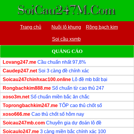
Trang chủ
Nuôi lô khung
Rồng bạch kim
Soi cầu xsmb
QUẢNG CÁO
Lovang247.me
Cầu chuẩn nhất 97,8%
Caudep247.net
Soi 3 càng đề chính xác
Soicau247chinhxac100.online
Lô đề mb bất bại
Rongbachkim888.me
Số chuẩn từ cao thủ 247
xoso3m.net
Số chuẩn miền bắc ăn chắc
Toprongbachkim247.me
TỐP cao thủ chốt số
xoso666.me
Cao thủ chốt số hôm nay
Soicau247mb.com
Chuyên gia dự đoán lô đề
Soicaulo247.me
3 càng miền bắc chính xác 100