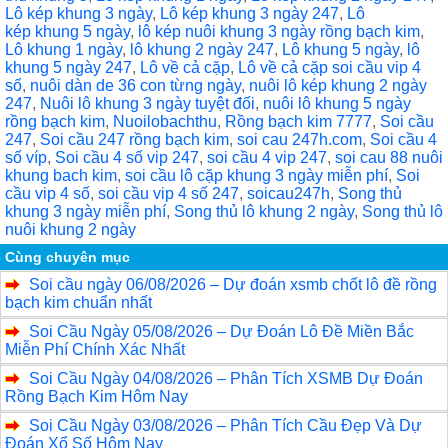
Lô kép khung 3 ngày
,
Lô kép khung 3 ngày 247
,
Lô
kép khung 5 ngày
,
lô kép nuôi khung 3 ngày rồng bạch kim
,
Lô khung 1 ngày
,
lô khung 2 ngày 247
,
Lô khung 5 ngày
,
lô
khung 5 ngày 247
,
Lô về cả cặp
,
Lô về cả cặp soi cầu vip 4
số
,
nuôi dàn de 36 con từng ngày
,
nuôi lô kép khung 2 ngày
247
,
Nuôi lô khung 3 ngày tuyệt đối
,
nuôi lô khung 5 ngày
rồng bạch kim
,
Nuoilobachthu
,
Rồng bạch kim 7777
,
Soi cầu
247
,
Soi cầu 247 rồng bạch kim
,
soi cau 247h.com
,
Soi cầu 4
số víp
,
Soi cầu 4 số vip 247
,
soi cầu 4 vip 247
,
soi cau 88 nuôi
khung bach kim
,
soi cầu lô cặp khung 3 ngày miễn phí
,
Soi
cầu vip 4 số
,
soi cầu vip 4 số 247
,
soicau247h
,
Song thủ
khung 3 ngày miễn phí
,
Song thủ lô khung 2 ngày
,
Song thủ lô
nuôi khung 2 ngày
Cùng chuyên mục
Soi cầu ngày 06/08/2026 – Dự đoán xsmb chốt lô đề rồng
bạch kim chuẩn nhất
Soi Cầu Ngày 05/08/2026 – Dự Đoán Lô Đề Miền Bắc
Miễn Phí Chính Xác Nhất
Soi Cầu Ngày 04/08/2026 – Phân Tích XSMB Dự Đoán
Rồng Bạch Kim Hôm Nay
Soi Cầu Ngày 03/08/2026 – Phân Tích Cầu Đẹp Và Dự
Đoán Xổ Số Hôm Nay