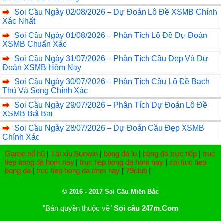
Soi Cầu Ngày 02/08/2026 – Dự Đoán Lô Đề XSMB Chính
Xác Nhất
Soi Cầu Ngày 01/08/2026 – Phân Tích Lô Đề Dự Đoán
XSMB Chuẩn Xác
Soi Cầu Ngày 31/07/2026 – Phân Tích Cầu Đẹp Và Dự
Đoán XSMB Hôm Nay
Soi Cầu Ngày 30/07/2026 – Phân Tích Cầu Lô Đề Bạch
Thủ Và Song Chính Xác
Soi Cầu Ngày 29/07/2026 – Phân Tích Dự Đoán Lô Đề
XSMB Bất Bại
Soi Cầu Ngày 28/07/2026 – Dự Đoán Cầu Đẹp XSMB
Chính Xác
Game nổ hũ
|
Tài xỉu Sunwin
|
bóng đá lu
|
bóng đá trực tiếp
|
truc
tiep bong da hom nay
|
truc tiep bong da hom nay
|
coi truc tiep
bong da
|
truc tiep bong da dem nay
|
79club
|
© 2016 - 2017 Soi Cầu Miền Bắc
"Bản quyền thuộc về"
Soi cầu 247m.Com