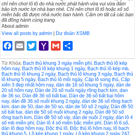
chỉ nên chơi lô tô do nhà nước phát hành vừa vui vừa đảm
bảo ích nước lợi nhà bạn nhé.
Chỉ nên chơi lô tô hoặc xổ số
miền bắc đã được nhà nước ban hành. Cảm ơn tất cả các bạn
đã đồng hành cùng trang
About admin
View all posts by admin
|
Dự đoán XSMB
F
E
T
Y
G
S
a
m
wi
a
m
h
c
ail
tt
h
ail
ar
Từ Khóa:
Bạch thủ khung 3 ngày miễn phí
,
Bạch thủ lô kép
hôm nay
,
Bạch thủ lô kép khung 1 ngày
,
Bạch thủ lô kép mb
,
e
er
o
e
Bạch thủ lô khung 2 ngày
,
Bạch thủ lô khung 3 ngày
,
Bạch thủ
lô khung 5 ngày
,
Bạch thủ lô mỗi ngày
,
Cặp lô song thủ
,
Cặp
b
o
xiên 3 đẹp nhất hôm nay
,
dàn de 16 số khung 5 ngày
,
dàn de
20 số hôm nay
,
Dàn de 20 số nuôi ngày rồng bạch kim
,
dan
o
M
de 36 so
,
Dàn đề 36 số bất bại
,
Dàn de 36 số bất bại hôm
o
ail
nay
,
dàn đề 36 số nuôi khung 2 ngày
,
dàn de 36 số rồng bạch
kim
,
dan de 50
,
dan de 50 so
,
dàn de 50 số 2 ngày
,
Dàn đề 50
k
số bất bại
,
dàn de 50 số nuôi khung 2 ngày
,
Dàn đề 50 số
rồng bạch kim
,
Dàn đề 50 số víp
,
dàn de nuôi 2 ngày
,
dàn lô 4
số mb miễn phí
,
Dàn lô 4 số miền bắc miễn phí
,
Dàn lô 6 số
,
dàn lô đẹp hôm nay
,
Độc thủ lô
,
Độc thủ lô hôm nay
,
lô bạch
thủ khung 5
,
Lô kép khung 1 ngày
,
Lô kép khung 2 ngày 247
,