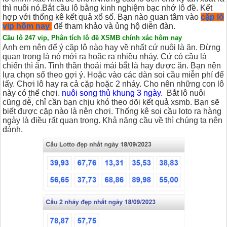
thì nuôi nó.Bắt cầu lô bằng kinh nghiệm bạc nhớ lô đề. Kết
hợp với thống kê kết quả xổ số. Bạn nào quan tâm vào
cặp lô
vip hôm nay
để tham khảo và ủng hộ diễn đàn.
Cầu lô 247 vip, Phân tích lô đề XSMB chính xác hôm nay
Anh em nên để ý cặp lô nào hay về nhất cứ nuôi là ăn. Đừng
quan trọng là nó mới ra hoặc ra nhiều nháy. Cứ có cầu là
chiến thì ăn. Tinh thần thoải mái bắt là hay được ăn. Bạn nên
lựa chọn số theo gợi ý. Hoặc vào các dàn soi cầu miễn phí để
lấy. Chơi lô hay ra cả cặp hoặc 2 nháy. Cho nên những con lô
này có thể chơi.
nuôi song thủ khung 3 ngày
.
Bắt lô nuôi
cũng dễ, chỉ cần bạn chịu khó theo dõi kết quả xsmb. Bạn sẽ
biết được cặp nào là nên chơi. Thống kê soi cầu loto ra hàng
ngày là điều rất quan trọng. Khả năng cầu về thì chúng ta nên
đánh.