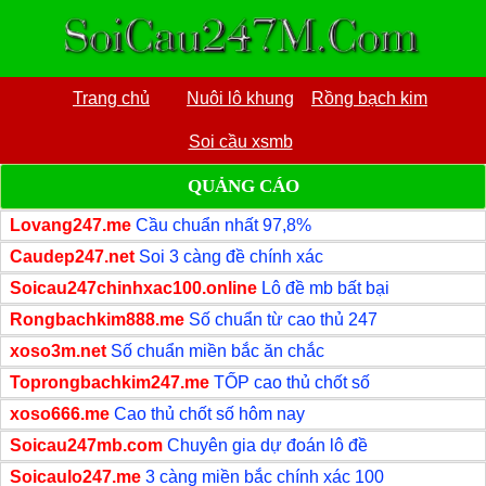
Trang chủ
Nuôi lô khung
Rồng bạch kim
Soi cầu xsmb
QUẢNG CÁO
Lovang247.me
Cầu chuẩn nhất 97,8%
Caudep247.net
Soi 3 càng đề chính xác
Soicau247chinhxac100.online
Lô đề mb bất bại
Rongbachkim888.me
Số chuẩn từ cao thủ 247
xoso3m.net
Số chuẩn miền bắc ăn chắc
Toprongbachkim247.me
TỐP cao thủ chốt số
xoso666.me
Cao thủ chốt số hôm nay
Soicau247mb.com
Chuyên gia dự đoán lô đề
Soicaulo247.me
3 càng miền bắc chính xác 100