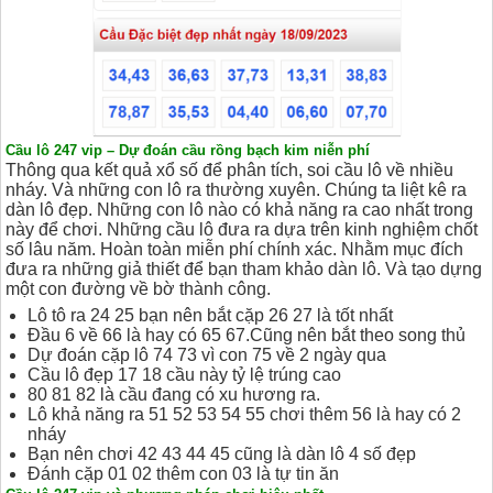
Cầu lô 247 vip – Dự đoán cầu rồng bạch kim niễn phí
Thông qua kết quả xổ số để phân tích, soi cầu lô về nhiều
nháy. Và những con lô ra thường xuyên. Chúng ta liệt kê ra
dàn lô đẹp. Những con lô nào có khả năng ra cao nhất trong
này để chơi. Những cầu lô đưa ra dựa trên kinh nghiệm chốt
số lâu năm. Hoàn toàn miễn phí chính xác. Nhằm mục đích
đưa ra những giả thiết để bạn tham khảo dàn lô. Và tạo dựng
một con đường về bờ thành công.
Lô tô ra 24 25 bạn nên bắt cặp 26 27 là tốt nhất
Đầu 6 về 66 là hay có 65 67.Cũng nên bắt theo song thủ
Dự đoán cặp lô 74 73 vì con 75 về 2 ngày qua
Cầu lô đẹp 17 18 cầu này tỷ lệ trúng cao
80 81 82 là cầu đang có xu hương ra.
Lô khả năng ra 51 52 53 54 55 chơi thêm 56 là hay có 2
nháy
Bạn nên chơi 42 43 44 45 cũng là dàn lô 4 số đẹp
Đánh cặp 01 02 thêm con 03 là tự tin ăn