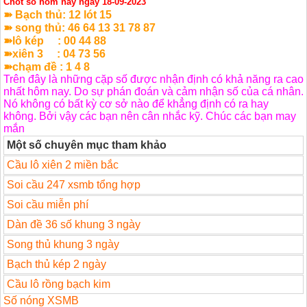
Chốt số hôm nay ngày 18-09-2023
➽ Bạch thủ: 12
lót 15
➽ song thủ: 46 64 13 31 78 87
➽lô kép : 00 44 88
➽xiên 3 : 04 73 56
➽chạm đề : 1 4 8
Trên đây là những cặp số được nhận định có khả năng ra cao
nhất hôm nay. Do sự phán đoán và cảm nhận số của cá nhân.
Nó không có bất kỳ cơ sở nào để khẳng định có ra hay
không. Bởi vậy các bạn nên cân nhắc kỹ. Chúc các bạn may
mắn
Một số chuyên mục tham khảo
Cầu lô xiên 2 miền bắc
Soi cầu 247 xsmb tổng hợp
Soi cầu miễn phí
Dàn đề 36 số khung 3 ngày
Song thủ khung 3 ngày
Bạch thủ kép 2 ngày
Cầu lô rồng bạch kim
Số nóng XSMB