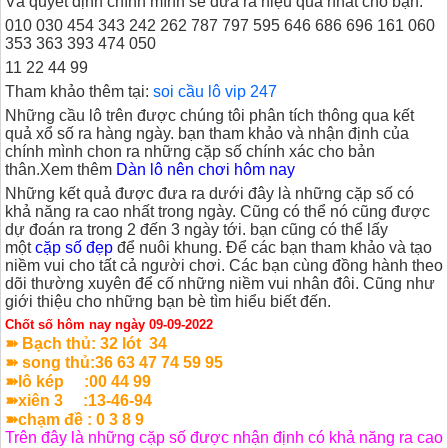
Và quyết định chính mình sẽ đưa ra hiệu quả nhất cho bạn.
010 030 454 343 242 262 787 797 595 646 686 696 161 060
353 363 393 474 050
11 22 44 99
Tham khảo thêm tại:
soi cầu lô vip 247
Những cầu lô trên được chúng tôi phân tích thông qua kết
quả xổ số ra hàng ngày. bạn tham khảo và nhận định của
chính mình chon ra những cặp số chính xác cho bản
thân.Xem thêm
Dàn lô nên chơi hôm nay
Những kết quả được đưa ra dưới đây là những cặp số có
khả năng ra cao nhất trong ngày. Cũng có thể nó cũng được
dự đoán ra trong 2 đến 3 ngày tới. bạn cũng có thể lấy
một
cặp số đẹp
để nuôi khung. Để các bạn tham khảo và tạo
niềm vui cho tất cả người chơi. Các bạn cùng đồng hành theo
dõi thường xuyên để cố những niềm vui nhân đôi. Cũng như
giới thiệu cho những bạn bè tìm hiểu biết đến.
Chốt số hôm nay ngày 09-09-2022
➽ Bạch thủ: 32
lót 34
➽ song thủ:36 63 47 74 59 95
➽lô kép :00 44 99
➽xiên 3 :13-46-94
➽chạm đề : 0 3 8 9
Trên đây là những cặp số được nhận định có khả năng ra cao