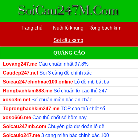
Trang chủ
Nuôi lô khung
Rồng bạch kim
Soi cầu xsmb
QUẢNG CÁO
Lovang247.me
Cầu chuẩn nhất 97,8%
Caudep247.net
Soi 3 càng đề chính xác
Soicau247chinhxac100.online
Lô đề mb bất bại
Rongbachkim888.me
Số chuẩn từ cao thủ 247
xoso3m.net
Số chuẩn miền bắc ăn chắc
Toprongbachkim247.me
TỐP cao thủ chốt số
xoso666.me
Cao thủ chốt số hôm nay
Soicau247mb.com
Chuyên gia dự đoán lô đề
Soicaulo247.me
3 càng miền bắc chính xác 100