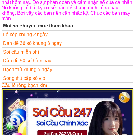
nhất hôm nay. Do sự phán đoán và cảm nhận số của cá nhân.
Nó không có bất kỳ cơ sở nào để khẳng định có ra hay
không. Bởi vậy các bạn nên cân nhắc kỹ. Chúc các bạn may
mắn
Một số chuyên mục tham khảo
Lô kép khung 2 ngày
Dàn đề 36 số khung 3 ngày
Soi cầu miễn phí
Dàn đề 50 số hôm nay
Bạch thủ khung 5 ngày
Song thủ cặp số vip
Cầu lô rồng bạch kim