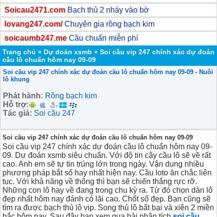
Soicau2471.com
Bạch thủ 2 nháy vào bờ
lovang247.com/
Chuyên gia rồng bạch kim
soicaumb247.me
Cầu chuẩn miễn phí
Trang chủ
»
Dự doán xsmb
»
Soi cầu vip 247 chính xác dự đoán
cầu lô chuẩn hôm nay 09-09
Soi cầu vip 247 chính xác dự đoán cầu lô chuẩn hôm nay 09-09 - Nuôi
lô khung
Phát hành:
Rồng bạch kim
Hỗ trợ:
Tác giả:
Soi cầu 247
Soi cầu vip 247 chính xác dự đoán cầu lô chuẩn hôm nay 09-09
Soi cầu vip 247 chính xác dự đoán cầu lô chuẩn hôm nay 09-
09. Dự đoán xsmb siệu chuẩn. Với độ tin cậy cầu lô sẽ về rất
cao. Anh em sẽ tự tin trúng lớn trong ngày. Vận dụng nhiều
phương pháp bắt số hay nhất hiện nay. Cầu loto ăn chắc liên
tục. Với khả năng về thông thì bạn sẽ chiến thắng rực rỡ.
Những con lô hay về đang trong chu kỳ ra. Từ đó chọn dàn lô
đẹp nhất hôm nay đánh có lãi cao. Chốt số đẹp. Bạn cũng sẽ
tìm ra được bạch thủ lô vip. Song thủ lô bất bại và xiên 2 miền
bắc hôm nay. Sau đây bạn xem qua bài phân tích
soi cầu