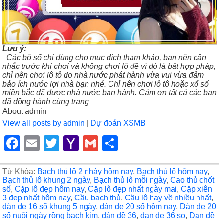
Lưu ý:
Các bộ số chỉ dùng cho mục đích tham khảo, bạn nên cân
nhắc trước khi chơi và không chơi lô đề vì đó là bất hợp pháp,
chỉ nên chơi lô tô do nhà nước phát hành vừa vui vừa đảm
bảo ích nước lợi nhà bạn nhé.
Chỉ nên chơi lô tô hoặc xổ số
miền bắc đã được nhà nước ban hành. Cảm ơn tất cả các bạn
đã đồng hành cùng trang
About admin
View all posts by admin
|
Dự đoán XSMB
F
E
T
Y
G
S
a
m
wi
a
m
h
c
ail
tt
h
ail
ar
Từ Khóa:
Bạch thủ lô 2 nháy hôm nay
,
Bạch thủ lô hôm nay
,
Bạch thủ lô khung 2 ngày
,
Bạch thủ lô mỗi ngày
,
Cao thủ chốt
e
er
o
e
số
,
Cặp lô đẹp hôm nay
,
Cặp lô đẹp nhất ngày mai
,
Cặp xiên
3 đẹp nhất hôm nay
,
Cầu bạch thủ
,
Cầu lô hay về nhiều nhất
,
b
o
dàn de 16 số khung 5 ngày
,
dàn de 20 số hôm nay
,
Dàn de 20
số nuôi ngày rồng bạch kim
,
dàn đề 36
,
dan de 36 so
,
Dàn đề