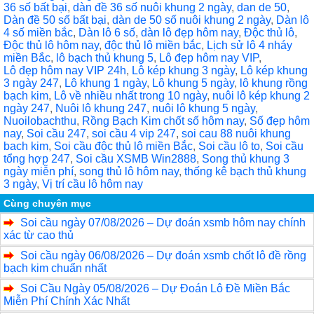
o
M
36 số bất bại
,
dàn đề 36 số nuôi khung 2 ngày
,
dan de 50
,
o
ail
Dàn đề 50 số bất bại
,
dàn de 50 số nuôi khung 2 ngày
,
Dàn lô
4 số miền bắc
,
Dàn lô 6 số
,
dàn lô đẹp hôm nay
,
Độc thủ lô
,
k
Độc thủ lô hôm nay
,
độc thủ lô miền bắc
,
Lịch sử lô 4 nháy
miền Bắc
,
lô bạch thủ khung 5
,
Lô đẹp hôm nay VIP
,
Lô đẹp hôm nay VIP 24h
,
Lô kép khung 3 ngày
,
Lô kép khung
3 ngày 247
,
Lô khung 1 ngày
,
Lô khung 5 ngày
,
lô khung rồng
bạch kim
,
Lô về nhiều nhất trong 10 ngày
,
nuôi lô kép khung 2
ngày 247
,
Nuôi lô khung 247
,
nuôi lô khung 5 ngày
,
Nuoilobachthu
,
Rồng Bạch Kim chốt số hôm nay
,
Số đẹp hôm
nay
,
Soi cầu 247
,
soi cầu 4 vip 247
,
soi cau 88 nuôi khung
bach kim
,
Soi cầu độc thủ lô miền Bắc
,
Soi cầu lô to
,
Soi cầu
tổng hợp 247
,
Soi cầu XSMB Win2888
,
Song thủ khung 3
ngày miễn phí
,
song thủ lô hôm nay
,
thống kê bạch thủ khung
3 ngày
,
Vị trí cầu lô hôm nay
Cùng chuyên mục
Soi cầu ngày 07/08/2026 – Dự đoán xsmb hôm nay chính
xác từ cao thủ
Soi cầu ngày 06/08/2026 – Dự đoán xsmb chốt lô đề rồng
bạch kim chuẩn nhất
Soi Cầu Ngày 05/08/2026 – Dự Đoán Lô Đề Miền Bắc
Miễn Phí Chính Xác Nhất