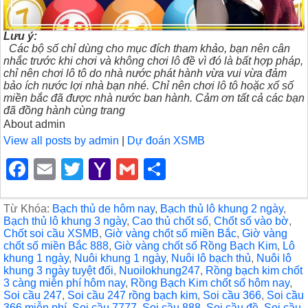
Lưu ý:
Các bộ số chỉ dùng cho mục đích tham khảo, bạn nên cân
nhắc trước khi chơi và không chơi lô đề vì đó là bất hợp pháp,
chỉ nên chơi lô tô do nhà nước phát hành vừa vui vừa đảm
bảo ích nước lợi nhà bạn nhé.
Chỉ nên chơi lô tô hoặc xổ số
miền bắc đã được nhà nước ban hành. Cảm ơn tất cả các bạn
đã đồng hành cùng trang
About admin
View all posts by admin
|
Dự đoán XSMB
F
E
T
Y
G
S
a
m
wi
a
m
h
c
ail
tt
h
ail
ar
Từ Khóa:
Bạch thủ de hôm nay
,
Bạch thủ lô khung 2 ngày
,
Bạch thủ lô khung 3 ngày
,
Cao thủ chốt số
,
Chốt số vào bờ
,
e
er
o
e
Chốt soi cầu XSMB
,
Giờ vàng chốt số miền Bắc
,
Giờ vàng
chốt số miền Bắc 888
,
Giờ vàng chốt số Rồng Bạch Kim
,
Lô
b
o
khung 1 ngày
,
Nuôi khung 1 ngày
,
Nuôi lô bạch thủ
,
Nuôi lô
khung 3 ngày tuyệt đối
,
Nuoilokhung247
,
Rồng bạch kim chốt
o
M
3 càng miễn phí hôm nay
,
Rồng Bạch Kim chốt số hôm nay
,
o
ail
Soi cầu 247
,
Soi cầu 247 rồng bạch kim
,
Soi cầu 366
,
Soi cầu
366 miễn phí
,
Soi cầu 7777
,
Soi cầu 888
,
Soi cầu đề
,
Soi cầu