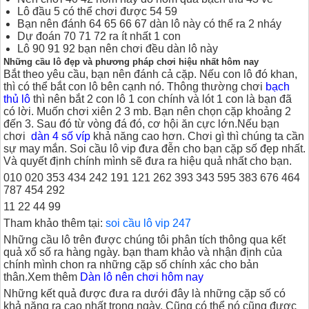
Lô đầu 5 có thể chơi được 54 59
Bạn nên đánh 64 65 66 67 dàn lô này có thể ra 2 nháy
Dự đoán 70 71 72 ra ít nhất 1 con
Lô 90 91 92 bạn nên chơi đều dàn lô này
Những cầu lô đẹp và phương pháp chơi hiệu nhất hôm nay
Bắt theo yêu cầu, bạn nên đánh cả cặp. Nếu con lô đó khan,
thì có thể bắt con lô bên cạnh nó. Thông thường chơi
bạch
thủ lô
thì nên bắt 2 con lô 1 con chính và lót 1 con là bạn đã
có lời. Muốn chơi xiên 2 3 mb. Bạn nên chọn cặp khoảng 2
đến 3. Sau đó từ vòng đá đó, cơ hội ăn cực lớn.Nếu bạn
chơi
dàn 4 số víp
khả năng cao hơn. Chơi gì thì chúng ta cần
sự may mắn. Soi cầu lô vip đưa đễn cho bạn cặp số đẹp nhất.
Và quyết định chính mình sẽ đưa ra hiệu quả nhất cho bạn.
010 020 353 434 242 191 121 262 393 343 595 383 676 464
787 454 292
11 22 44 99
Tham khảo thêm tại:
soi cầu lô vip 247
Những cầu lô trên được chúng tôi phân tích thông qua kết
quả xổ số ra hàng ngày. bạn tham khảo và nhận định của
chính mình chon ra những cặp số chính xác cho bản
thân.Xem thêm
Dàn lô nên chơi hôm nay
Những kết quả được đưa ra dưới đây là những cặp số có
khả năng ra cao nhất trong ngày. Cũng có thể nó cũng được