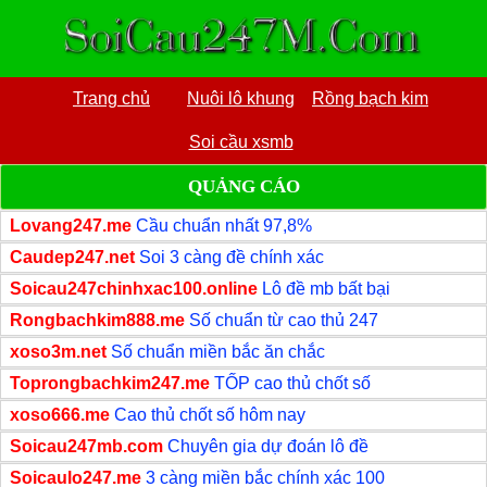
Trang chủ
Nuôi lô khung
Rồng bạch kim
Soi cầu xsmb
QUẢNG CÁO
Lovang247.me
Cầu chuẩn nhất 97,8%
Caudep247.net
Soi 3 càng đề chính xác
Soicau247chinhxac100.online
Lô đề mb bất bại
Rongbachkim888.me
Số chuẩn từ cao thủ 247
xoso3m.net
Số chuẩn miền bắc ăn chắc
Toprongbachkim247.me
TỐP cao thủ chốt số
xoso666.me
Cao thủ chốt số hôm nay
Soicau247mb.com
Chuyên gia dự đoán lô đề
Soicaulo247.me
3 càng miền bắc chính xác 100