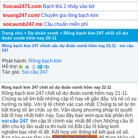
Soicau2471.com
Bạch thủ 2 nháy vào bờ
lovang247.com/
Chuyên gia rồng bạch kim
soicaumb247.me
Cầu chuẩn miễn phí
Trang chủ
»
Dự doán xsmb
»
Rồng bạch kim 247 chốt số dự
đoán xsmb hôm nay 20-11
Rồng bạch kim 247 chính xác dự đoán xsmb hôm nay 21-11 - soi cầu
247
Phát hành:
Rồng bạch kim
Hỗ trợ:
Tác giả:
Soi cầu 247
Rồng bạch kim 247 chốt số dự đoán xsmb hôm nay 21-11
Rồng bạch kim 247 chốt số dự đoán xsmb hôm nay 21-11.
Chúng ta sẽ tìm bắt những cặp lô hay về gần đây. Và nó có xu
hướng ra tiếp. Với tỷ lệ chính xác cao nhất. Chúng ta sẽ tự tin
bắt trúng số ăn chắc uy tín. Vận dụng phương pháp bí quyết
bắt lô hay nhất hiện nay. Sau đây bạn xem qua bài phân tích
soi cầu 247
tìm cặp lô chính xác nhất để chơi.Những cầu lô
đến chu kỳ tần xuất ra thì nuôi nó.Bắt cầu lô bằng kinh
nghiệm bạc nhớ lô đề. Kết hợp với thống kê kết quả xổ số.
Bạn nào quan tâm vào
cặp lô vip hôm nay
để tham khảo và