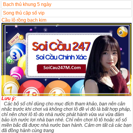
Bạch thủ khung 5 ngày
Song thủ cặp số vip
Cầu lô rồng bạch kim
Lưu ý:
Các bộ số chỉ dùng cho mục đích tham khảo, bạn nên cân
nhắc trước khi chơi và không chơi lô đề vì đó là bất hợp pháp,
chỉ nên chơi lô tô do nhà nước phát hành vừa vui vừa đảm
bảo ích nước lợi nhà bạn nhé.
Chỉ nên chơi lô tô hoặc xổ số
miền bắc đã được nhà nước ban hành. Cảm ơn tất cả các bạn
đã đồng hành cùng trang