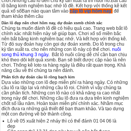
chơi.Những cầu lô đến chu kỳ tần xuất ra thì nuôi nó.Bắt cầu
lô bằng kinh nghiệm bạc nhớ lô đề. Kết hợp với thống kê kết
quả xổ sốBạn nào quan tâm vào
cặp lô vip hôm nay
để
tham khảo thêm cầu
Dàn lô đẹp nên chơi hôm nay, dự đoán xsmb chính xác
Chúng ta muốn đánh lô đề có hiệu quả cao. Trang web bắt lô
chính xác nhất hiện này sẽ giúp bạn. Chơi xổ số miền bắc
nên bắt bằng kinh nghiêm bạc nhớ. Và kết hợp với thống kê.
Từ đó suy đoán hay còn gọi dự đoán xsmb. Do lô trong chu
kỳ tần xuất ra. cho nên những con lô này có thể chơi.
nuôi
song thủ khung 3 ngày
.
Bắt lô nuôi cũng dễ chỉ cần bạn chịu
khó theo dõi kết quả xsmb. Bạn sẽ biết được cặp nào là nên
chơi. Thống kê loto ra hàng ngày là điều rất quan trọng. Khả
năng cầu về thì chúng ta nên đánh.
Phân tích dự đoán cầu lô rồng bạch kim
Dựa vào những con lô đẹp miễn phí ra hàng ngày. Có những
cầu lô ra lặp lại và những cầu lô roi. Chính vì vậy chúng ta
cần phân tích. Những con lô nào có khả năng ra cao nhất
trong này để chơi. Những cầu lô đưa ra dựa trên kinh nghiệm
chốt số lâu năm. Hoàn toàn miễn phí chính xác. Nhằm mục
đích đưa ra những giả thiết để bạn tham khảo. Và tạo dựng
một con đường về bờ thành công.
Lô về 05 xuất hiện 2 nháy thì có thể đánh 01 04 06 là
đẹp