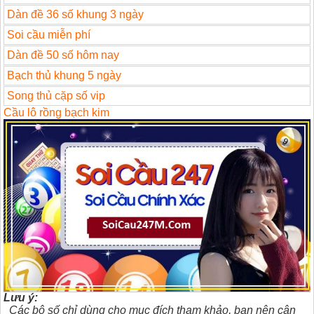
Dàn đề 36 số khung 3 ngày
Soi cầu miễn phí
Dàn đề 50 số hôm nay
Bạch thủ khung 5 ngày
Song thủ cặp số vip
Cầu lô rồng bạch kim
Lưu ý:
Các bộ số chỉ dùng cho mục đích tham khảo, bạn nên cân