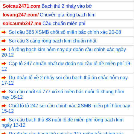
Soicau2471.com
Bạch thủ 2 nháy vào bờ
lovang247.com/
Chuyên gia rồng bạch kim
soicaumb247.me
Cầu chuẩn miễn phí
Soi cầu 366 XSMB chốt số miền bắc chính xác 20-08
Soi cầu 3 càng rồng bạch kim chuẩn nhất
Lô rồng bạch kim hôm nay dự đoán cầu chính xác ngày
20-12
Cặp lô 247 chuẩn nhất dự đoán soi cầu lô đề miễn phí 19-
12
Dự đoán lô về 2 nháy soi cầu bạch thủ ăn chắc hôm nay
17-12
Soi cầu chốt số 777 xổ số miền bắc nuôi lô khung hôm
nay 16-12
Chốt lô tô 247 soi cầu chính xác XSMB miễn phí hôm nay
15-12
Soi cầu bạch thủ 88 nuôi lô đề miễn phí rồng bạch kim
ngày 13-12
Dự đoán cầu bạch thủ soi cầu 247 miền bắc chính xác