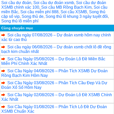
o
ail
Soi cầu dự đoán
,
Soi cầu dự đoán xsmb
,
Soi cầu dự đoán
k
XSMB chính xác 100
,
Soi cầu MB Rồng Bạch Kim
,
Soi cầu
miền Bắc
,
Soi cầu miễn phí 888
,
Soi cầu XSMB
,
Song thủ
cặp số vip
,
Song thủ de
,
Song thủ lô khung 3 ngày tuyệt đối
,
Song thủ lô miễn phí
Cùng chuyên mục
Soi cầu ngày 07/08/2026 – Dự đoán xsmb hôm nay chính
xác từ cao thủ
Soi cầu ngày 06/08/2026 – Dự đoán xsmb chốt lô đề rồng
bạch kim chuẩn nhất
Soi Cầu Ngày 05/08/2026 – Dự Đoán Lô Đề Miền Bắc
Miễn Phí Chính Xác Nhất
Soi Cầu Ngày 04/08/2026 – Phân Tích XSMB Dự Đoán
Rồng Bạch Kim Hôm Nay
Soi Cầu Ngày 03/08/2026 – Phân Tích Cầu Đẹp Và Dự
Đoán Xổ Số Hôm Nay
Soi Cầu Ngày 02/08/2026 – Dự Đoán Lô Đề XSMB Chính
Xác Nhất
Soi Cầu Ngày 01/08/2026 – Phân Tích Lô Đề Dự Đoán
XSMB Chuẩn Xác