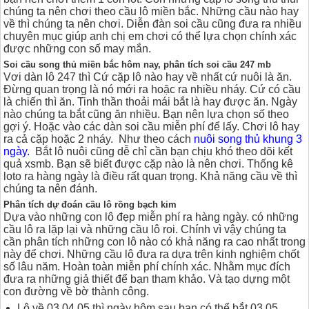
chúng ta nên chơi theo cầu lô miền bắc. Những cầu nào hay
về thì chúng ta nên chơi. Diễn đàn soi cầu cũng đưa ra nhiều
chuyên mục giúp anh chị em chơi có thể lựa chọn chính xác
được những con số may mắn.
Soi cầu song thủ miền bắc hôm nay, phân tích soi cầu 247 mb
Vơi dàn lô 247 thì Cứ cặp lô nào hay về nhất cứ nuôi là ăn.
Đừng quan trọng là nó mới ra hoặc ra nhiều nháy. Cứ có cầu
là chiến thì ăn. Tinh thần thoải mái bắt là hay được ăn. Ngày
nào chúng ta bắt cũng ăn nhiều. Bạn nên lựa chọn số theo
gợi ý. Hoặc vào các dàn soi cầu miễn phí để lấy. Chơi lô hay
ra cả cặp hoặc 2 nháy. Như theo cách
nuôi song thủ khung 3
ngày
.
Bắt lô nuôi cũng dễ chỉ cần bạn chịu khó theo dõi kết
quả xsmb. Bạn sẽ biết được cặp nào là nên chơi. Thống kê
loto ra hàng ngày là điều rất quan trọng. Khả năng cầu về thì
chúng ta nên đánh.
Phân tích dự đoán cầu lô rồng bạch kim
Dựa vào những con lô đẹp miễn phí ra hàng ngày. có những
cầu lô ra lặp lại và những cầu lô roi. Chính vì vậy chúng ta
cần phân tích những con lô nào có khả năng ra cao nhất trong
này để chơi. Những cầu lô đưa ra dựa trên kinh nghiệm chốt
số lâu năm. Hoàn toàn miễn phí chính xác. Nhằm mục đích
đưa ra những giả thiết để bạn tham khảo. Và tạo dựng một
con đường về bờ thành công.
Lô về 03 04 05 thì ngày hôm sau bạn có thể bắt 03 05