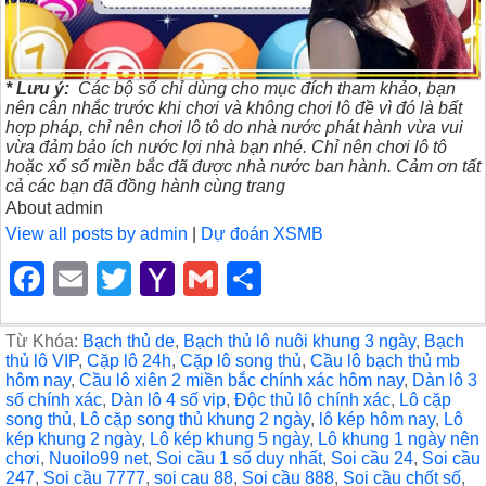
*
Lưu ý:
Các bộ số chỉ dùng cho mục đích tham khảo, bạn
nên cân nhắc trước khi chơi và không chơi lô đề vì đó là bất
hợp pháp, chỉ nên chơi lô tô do nhà nước phát hành vừa vui
vừa đảm bảo ích nước lợi nhà bạn nhé.
Chỉ nên chơi lô tô
hoặc xổ số miền bắc đã được nhà nước ban hành. Cảm ơn tất
cả các bạn đã đồng hành cùng trang
About admin
View all posts by admin
|
Dự đoán XSMB
F
E
T
Y
G
S
a
m
wi
a
m
h
c
ail
tt
h
ail
ar
Từ Khóa:
Bạch thủ de
,
Bạch thủ lô nuôi khung 3 ngày
,
Bạch
thủ lô VIP
,
Cặp lô 24h
,
Cặp lô song thủ
,
Cầu lô bạch thủ mb
e
er
o
e
hôm nay
,
Cầu lô xiên 2 miền bắc chính xác hôm nay
,
Dàn lô 3
số chính xác
,
Dàn lô 4 số vip
,
Độc thủ lô chính xác
,
Lô cặp
b
o
song thủ
,
Lô cặp song thủ khung 2 ngày
,
lô kép hôm nay
,
Lô
kép khung 2 ngày
,
Lô kép khung 5 ngày
,
Lô khung 1 ngày nên
o
M
chơi
,
Nuoilo99 net
,
Soi cầu 1 số duy nhất
,
Soi cầu 24
,
Soi cầu
247
,
Soi cầu 7777
,
soi cau 88
,
Soi cầu 888
,
Soi cầu chốt số
,