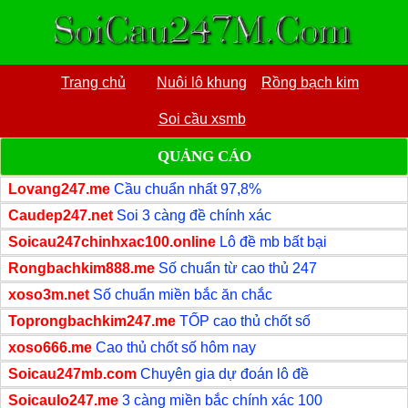
Trang chủ
Nuôi lô khung
Rồng bạch kim
Soi cầu xsmb
QUẢNG CÁO
Lovang247.me
Cầu chuẩn nhất 97,8%
Caudep247.net
Soi 3 càng đề chính xác
Soicau247chinhxac100.online
Lô đề mb bất bại
Rongbachkim888.me
Số chuẩn từ cao thủ 247
xoso3m.net
Số chuẩn miền bắc ăn chắc
Toprongbachkim247.me
TỐP cao thủ chốt số
xoso666.me
Cao thủ chốt số hôm nay
Soicau247mb.com
Chuyên gia dự đoán lô đề
Soicaulo247.me
3 càng miền bắc chính xác 100