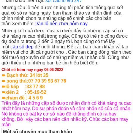
Tham khảo thêm tại:
soi cầu lô vip 247
Những cầu lô trên được chúng tôi phân tích thông qua kết
quả xổ số ra hàng ngày. bạn tham khảo và nhận định của
chính mình chon ra những cặp số chính xác cho bản
thân.Xem thêm
Dàn lô nên chơi hôm nay
Những kết quả được đưa ra dưới đây là những cặp số có
khả năng ra cao nhất trong ngày. Cũng có thể nó cũng được
dự đoán ra trong 2 đến 3 ngày tới. bạn cũng có thể lấy
một
cặp số đẹp
để nuôi khung. Để các bạn tham khảo và tạo
niềm vui cho tất cả người chơi. Các bạn cùng đồng hành theo
dõi thường xuyên để cố những niềm vui nhân đôi. Cũng như
giới thiệu cho những bạn bè tìm hiểu biết đến.
Chốt số hôm nay ngày 06-06-2022
➽ Bạch thủ: 34 lót 35
➽ song thủ:07 70 39 93 67 76
➽lô kép :33 77 88
➽xiên 2 : 05-19-52
➽chạm đề : 4 5 6 9
Trên đây là những cặp số được nhận định có khả năng ra cao
nhất hôm nay. Do sự phán đoán và cảm nhận số của cá nhân.
Nó không có bất kỳ cơ sở nào để khẳng định có ra hay
không. Bởi vậy các bạn nên cân nhắc kỹ. Chúc các bạn may
mắn
Một số chuyên mục tham khảo