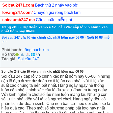
Soicau2471.com
Bạch thủ 2 nháy vào bờ
lovang247.com/
Chuyên gia rồng bạch kim
soicaumb247.me
Cầu chuẩn miễn phí
Trang chủ
»
Dự doán xsmb
»
Soi cầu 247 cặp lô vip chính xác
nhất hôm nay 06-06
Soi cầu 247 cặp lô vip chính xác nhất hôm nay 06-06 - Nuôi lô 88 miễn
phí
Phát hành:
rồng bạch kim
Hỗ trợ:
Tác giả:
Soi cầu 247
Soi cầu 247 cặp lô vip chính xác nhất hôm nay 06-06
Soi cầu 247 cặp lô vip chính xác nhất hôm nay 06-06. Những
cặp lô đẹp được dự đoán có tỉ lệ ăn cao nhất. với tỉ lệ xác
suất cao chúng ta nên bắt nhất. Hàng ngày ngày hệ thống
luôn cập nhật chính xác cầu lô được dự đoán ra trong ngày.
Với kinh nghiệm chốt số lâu năm luôn mang lại. Những con
số tự tin nhất đến với tất cả người chơi. Hàng ngày đều có
phân tích dự đoán xsmb. Cho nên bạn cứ theo dõi chọn số là
hiệu quả cao. Theo một số phương pháp bắt loto hay nhất
hiện nay. Dựa vào thống kê xổ số cũng như kinh nghiệm bạc