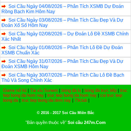
Soi Cầu Ngày 04/08/2026 – Phân Tích XSMB Dự Đoán
Rồng Bạch Kim Hôm Nay
Soi Cầu Ngày 03/08/2026 – Phân Tích Cầu Đẹp Và Dự
Đoán Xổ Số Hôm Nay
Soi Cầu Ngày 02/08/2026 – Dự Đoán Lô Đề XSMB Chính
Xác Nhất
Soi Cầu Ngày 01/08/2026 – Phân Tích Lô Đề Dự Đoán
XSMB Chuẩn Xác
Soi Cầu Ngày 31/07/2026 – Phân Tích Cầu Đẹp Và Dự
Đoán XSMB Hôm Nay
Soi Cầu Ngày 30/07/2026 – Phân Tích Cầu Lô Đề Bạch
Thủ Và Song Chính Xác
Game nổ hũ
|
Tài xỉu Sunwin
|
bóng đá lu
|
bóng đá trực tiếp
|
truc
tiep bong da hom nay
|
truc tiep bong da hom nay
|
coi truc tiep
bong da
|
truc tiep bong da dem nay
|
79club
|
© 2016 - 2017 Soi Cầu Miền Bắc
"Bản quyền thuộc về"
Soi cầu 247m.Com