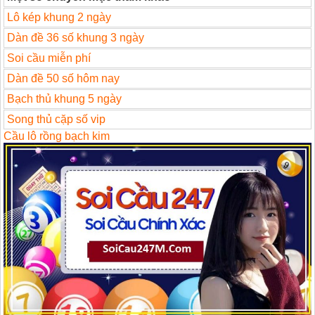
Lô kép khung 2 ngày
Dàn đề 36 số khung 3 ngày
Soi cầu miễn phí
Dàn đề 50 số hôm nay
Bạch thủ khung 5 ngày
Song thủ cặp số vip
Cầu lô rồng bạch kim