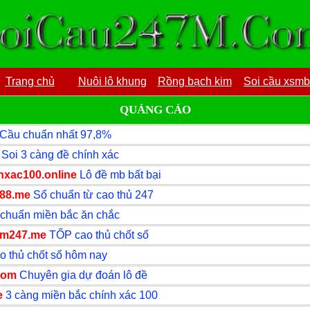
Trang chủ
Nuôi lô khung
Rồng bạch kim
Soi cầu xsmb
QUẢNG CÁO
Cầu chuẩn nhất 97,8%
Soi 3 càng đề chính xác
hxac100.online
Lô đề mb bất bại
88.me
Số chuẩn từ cao thủ 247
chuẩn miền bắc ăn chắc
im247.me
TỐP cao thủ chốt số
o thủ chốt số hôm nay
com
Chuyên gia dự đoán lô đề
e
3 càng miền bắc chính xác 100