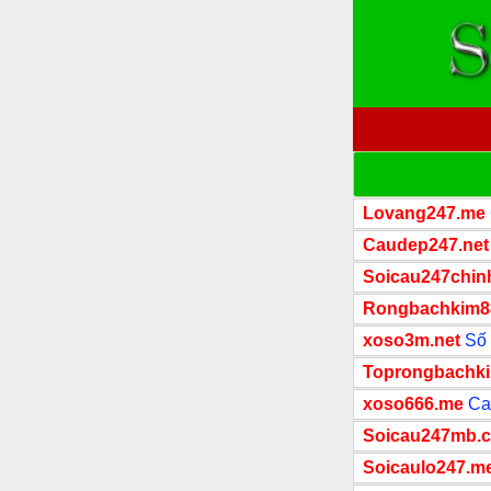
Lovang247.me
Caudep247.net
Soicau247chin
Rongbachkim8
xoso3m.net
Số 
Toprongbachk
xoso666.me
Ca
Soicau247mb.
Soicaulo247.m