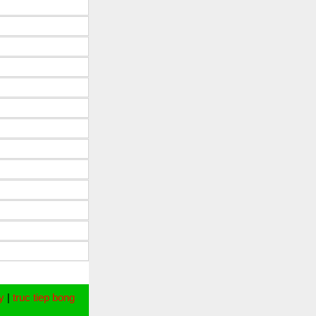
y
|
truc tiep bong