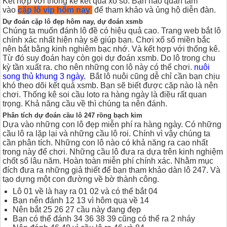
Kết hợp với thống kê kết quả xổ số. Bạn nào quan tâm
vào
cặp lô vip hôm nay
để tham khảo và ủng hộ diễn đàn.
Dự đoán cặp lô đẹp hôm nay, dự đoán xsmb
Chúng ta muốn đánh lô đề có hiệu quả cao. Trang web bắt lô
chính xác nhất hiện này sẽ giúp bạn. Chơi xổ số miền bắc
nên bắt bằng kinh nghiêm bạc nhớ. Và kết hợp với thống kê.
Từ đó suy đoán hay còn gọi dự đoán xsmb. Do lô trong chu
kỳ tần xuất ra. cho nên những con lô này có thể chơi.
nuôi
song thủ khung 3 ngày
.
Bắt lô nuôi cũng dễ chỉ cần bạn chịu
khó theo dõi kết quả xsmb. Bạn sẽ biết được cặp nào là nên
chơi. Thống kê soi cầu loto ra hàng ngày là điều rất quan
trọng. Khả năng cầu về thì chúng ta nên đánh.
Phân tích dự đoán cầu lô 247 rồng bạch kim
Dựa vào những con lô đẹp miễn phí ra hàng ngày. Có những
cầu lô ra lặp lại và những cầu lô roi. Chính vì vậy chúng ta
cần phân tích. Những con lô nào có khả năng ra cao nhất
trong này để chơi. Những cầu lô đưa ra dựa trên kinh nghiệm
chốt số lâu năm. Hoàn toàn miễn phí chính xác. Nhằm mục
đích đưa ra những giả thiết để bạn tham khảo dàn lô 247. Và
tạo dựng một con đường về bờ thành công.
Lô 01 về là hay ra 01 02 và có thể bắt 04
Bạn nên đánh 12 13 vì hôm qua về 14
Nên bắt 25 26 27 cầu này đang đẹp
Bạn có thể đánh 34 36 38 39 cũng có thể ra 2 nháy