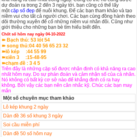
dự đoán ra trong 2 đến 3 ngày tới. bạn cũng có thể lấy
một
cặp số đẹp
để nuôi khung. Để các bạn tham khảo và tạo
niềm vui cho tất cả người chơi. Các bạn cùng đồng hành theo
dõi thường xuyên để cố những niềm vui nhân đôi. Cũng như
giới thiệu cho những bạn bè tìm hiểu biết đến.
Chốt số hôm nay ngày 04-10-2022
➽ Bạch thủ: 53
lót 54
➽ song thủ:04 40 56 65 23 32
➽lô kép :44 55 99
➽xiên 3 :15-48-95
➽chạm đề : 3 4 5
Trên đây là những cặp số được nhận định có khả năng ra cao
nhất hôm nay. Do sự phán đoán và cảm nhận số của cá nhân.
Nó không có bất kỳ cơ sở nào để khẳng định có ra hay
không. Bởi vậy các bạn nên cân nhắc kỹ. Chúc các bạn may
mắn
Một số chuyên mục tham khảo
Lô kép khung 2 ngày
Dàn đề 36 số khung 3 ngày
Soi cầu miễn phí
Dàn đề 50 số hôm nay