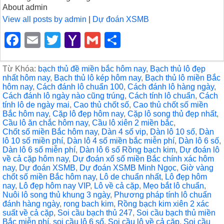
About admin
View all posts by admin
|
Dự đoán XSMB
F
E
T
Y
G
S
a
m
wi
a
m
h
c
ail
tt
h
ail
ar
Từ Khóa:
bạch thủ đề miền bắc hôm nay
,
Bạch thủ lô đẹp
nhất hôm nay
,
Bạch thủ lô kép hôm nay
,
Bạch thủ lô miền Bắc
e
er
o
e
hôm nay
,
Cách đánh lô chuẩn 100
,
Cách đánh lô hàng ngày
,
Cách đánh lô ngày nào cũng trúng
,
Cách tính lô chuẩn
,
Cách
b
o
tính lô de ngày mai
,
Cao thủ chốt số
,
Cao thủ chốt số miền
Bắc hôm nay
,
Cặp lô đẹp hôm nay
,
Cặp lô song thủ đẹp nhất
,
o
M
Cầu lô ăn chắc hôm nay
,
Cầu lô xiên 2 miền bắc
,
o
ail
Chốt số miền Bắc hôm nay
,
Dàn 4 số vip
,
Dàn lô 10 số
,
Dàn
lô 10 số miền phí
,
Dàn lô 4 số miền bắc miễn phí
,
Dàn lô 6 số
,
k
Dàn lô 6 số miễn phí
,
Dàn lô 6 số Rồng bạch kim
,
Dự đoán lô
về cả cặp hôm nay
,
Dự đoán xổ số miền Bắc chính xác hôm
nay
,
Dự đoán XSMB
,
Dự đoán XSMB Minh Ngọc
,
Giờ vàng
chốt số miền Bắc hôm nay
,
Lô de chuẩn nhất
,
Lô đẹp hôm
nay
,
Lô đẹp hôm nay VIP
,
Lô về cả cặp
,
Mẹo bắt lô chuẩn
,
Nuôi lô song thủ khung 3 ngày
,
Phương pháp tính lô chuẩn
đánh hàng ngày
,
rong bach kim
,
Rồng bạch kim xiên 2 xác
suất về cả cặp
,
Soi cầu bạch thủ 247
,
Soi cầu bạch thủ miền
Bắc miễn phí
,
soi cầu lô 6 số
,
Soi cầu lô về cả cặp
,
Soi cầu