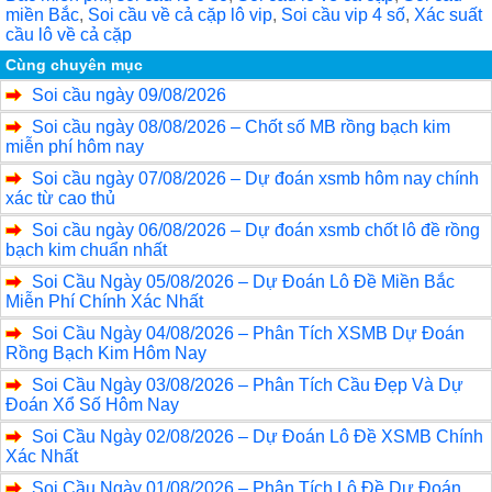
miền Bắc
,
Soi cầu về cả cặp lô vip
,
Soi cầu vip 4 số
,
Xác suất
cầu lô về cả cặp
Cùng chuyên mục
Soi cầu ngày 09/08/2026
Soi cầu ngày 08/08/2026 – Chốt số MB rồng bạch kim
miễn phí hôm nay
Soi cầu ngày 07/08/2026 – Dự đoán xsmb hôm nay chính
xác từ cao thủ
Soi cầu ngày 06/08/2026 – Dự đoán xsmb chốt lô đề rồng
bạch kim chuẩn nhất
Soi Cầu Ngày 05/08/2026 – Dự Đoán Lô Đề Miền Bắc
Miễn Phí Chính Xác Nhất
Soi Cầu Ngày 04/08/2026 – Phân Tích XSMB Dự Đoán
Rồng Bạch Kim Hôm Nay
Soi Cầu Ngày 03/08/2026 – Phân Tích Cầu Đẹp Và Dự
Đoán Xổ Số Hôm Nay
Soi Cầu Ngày 02/08/2026 – Dự Đoán Lô Đề XSMB Chính
Xác Nhất
Soi Cầu Ngày 01/08/2026 – Phân Tích Lô Đề Dự Đoán