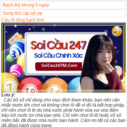
Bạch thủ khung 5 ngày
Song thủ cặp số vip
Cầu lô rồng bạch kim
Lưu ý:
Các bộ số chỉ dùng cho mục đích tham khảo, bạn nên cân
nhắc trước khi chơi và không chơi lô đề vì đó là bất hợp pháp,
chỉ nên chơi lô tô do nhà nước phát hành vừa vui vừa đảm
bảo ích nước lợi nhà bạn nhé.
Chỉ nên chơi lô tô hoặc xổ số
miền bắc đã được nhà nước ban hành. Cảm ơn tất cả các bạn
đã đồng hành cùng trang