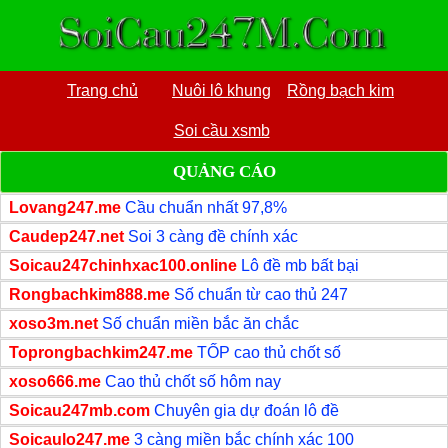
Trang chủ
Nuôi lô khung
Rồng bạch kim
Soi cầu xsmb
QUẢNG CÁO
Lovang247.me
Cầu chuẩn nhất 97,8%
Caudep247.net
Soi 3 càng đề chính xác
Soicau247chinhxac100.online
Lô đề mb bất bại
Rongbachkim888.me
Số chuẩn từ cao thủ 247
xoso3m.net
Số chuẩn miền bắc ăn chắc
Toprongbachkim247.me
TỐP cao thủ chốt số
xoso666.me
Cao thủ chốt số hôm nay
Soicau247mb.com
Chuyên gia dự đoán lô đề
Soicaulo247.me
3 càng miền bắc chính xác 100