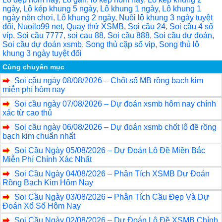
o
ail
ngày
,
Lô kép khung 5 ngày
,
Lô khung 1 ngày
,
Lô khung 1
k
ngày nên chơi
,
Lô khung 2 ngày
,
Nuôi lô khung 3 ngày tuyệt
đối
,
Nuoilo99 net
,
Quay thử XSMB
,
Soi cầu 24
,
Soi cầu 4 số
víp
,
Soi cầu 7777
,
soi cau 88
,
Soi cầu 888
,
Soi cầu dự đoán
,
Soi cầu dự đoán xsmb
,
Song thủ cặp số vip
,
Song thủ lô
khung 3 ngày tuyệt đối
Cùng chuyên mục
Soi cầu ngày 08/08/2026 – Chốt số MB rồng bạch kim
miễn phí hôm nay
Soi cầu ngày 07/08/2026 – Dự đoán xsmb hôm nay chính
xác từ cao thủ
Soi cầu ngày 06/08/2026 – Dự đoán xsmb chốt lô đề rồng
bạch kim chuẩn nhất
Soi Cầu Ngày 05/08/2026 – Dự Đoán Lô Đề Miền Bắc
Miễn Phí Chính Xác Nhất
Soi Cầu Ngày 04/08/2026 – Phân Tích XSMB Dự Đoán
Rồng Bạch Kim Hôm Nay
Soi Cầu Ngày 03/08/2026 – Phân Tích Cầu Đẹp Và Dự
Đoán Xổ Số Hôm Nay
Soi Cầu Ngày 02/08/2026 – Dự Đoán Lô Đề XSMB Chính