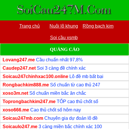
Trang chủ
Nuôi lô khung
Rồng bạch kim
Soi cầu xsmb
QUẢNG CÁO
Lovang247.me
Cầu chuẩn nhất 97,8%
Caudep247.net
Soi 3 càng đề chính xác
Soicau247chinhxac100.online
Lô đề mb bất bại
Rongbachkim888.me
Số chuẩn từ cao thủ 247
xoso3m.net
Số chuẩn miền bắc ăn chắc
Toprongbachkim247.me
TỐP cao thủ chốt số
xoso666.me
Cao thủ chốt số hôm nay
Soicau247mb.com
Chuyên gia dự đoán lô đề
Soicaulo247.me
3 càng miền bắc chính xác 100