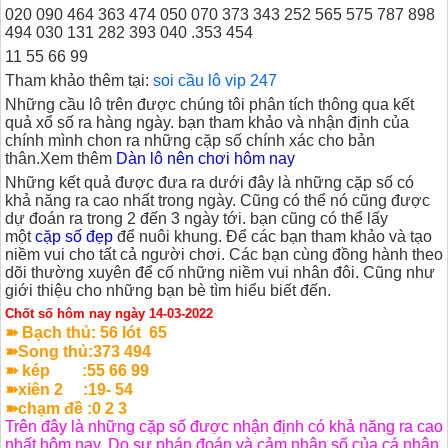
020 090 464 363 474 050 070 373 343 252 565 575 787 898
494 030 131 282 393 040 .353 454
11 55 66 99
Tham khảo thêm tại:
soi cầu lô vip 247
Những cầu lô trên được chúng tôi phân tích thông qua kết
quả xổ số ra hàng ngày. bạn tham khảo và nhận định của
chính mình chon ra những cặp số chính xác cho bản
thân.Xem thêm
Dàn lô nên chơi hôm nay
Những kết quả được đưa ra dưới đây là những cặp số có
khả năng ra cao nhất trong ngày. Cũng có thể nó cũng được
dự đoán ra trong 2 đến 3 ngày tới. bạn cũng có thể lấy
một
cặp số đẹp
để nuôi khung. Để các bạn tham khảo và tạo
niềm vui cho tất cả người chơi. Các bạn cùng đồng hành theo
dõi thường xuyên để cố những niềm vui nhân đôi. Cũng như
giới thiệu cho những bạn bè tìm hiểu biết đến.
Chốt số hôm nay ngày 14-03-2022
➽ Bạch thủ: 56 lót 65
➽Song thủ:373 494
➽ kép :55 66 99
➽xiên 2 :19- 54
➽chạm đề :0 2 3
Trên đây là những cặp số được nhận định có khả năng ra cao
nhất hôm nay. Do sự phán đoán và cảm nhận số của cá nhân.