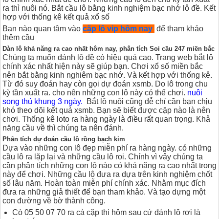
ra thì nuôi nó. Bắt cầu lô bằng kinh nghiệm bạc nhớ lô đề. Kết
hợp với thống kê kết quả xổ số
Bạn nào quan tâm vào
cặp lô vip hôm nay
để tham khảo
thêm cầu
Dàn lô khả năng ra cao nhất hôm nay, phân tích Soi cầu 247 miền bắc
Chúng ta muốn đánh lô đề có hiệu quả cao. Trang web bắt lô
chính xác nhất hiện này sẽ giúp bạn. Chơi xổ số miền bắc
nên bắt bằng kinh nghiêm bạc nhớ. Và kết hợp với thống kê.
Từ đó suy đoán hay còn gọi dự đoán xsmb. Do lô trong chu
kỳ tần xuất ra. cho nên những con lô này có thể chơi.
nuôi
song thủ khung 3 ngày
.
Bắt lô nuôi cũng dễ chỉ cần bạn chịu
khó theo dõi kết quả xsmb. Bạn sẽ biết được cặp nào là nên
chơi. Thống kê loto ra hàng ngày là điều rất quan trọng. Khả
năng cầu về thì chúng ta nên đánh.
Phân tích dự đoán cầu lô rồng bạch kim
Dựa vào những con lô đẹp miễn phí ra hàng ngày. có những
cầu lô ra lặp lại và những cầu lô roi. Chính vì vậy chúng ta
cần phân tích những con lô nào có khả năng ra cao nhất trong
này để chơi. Những cầu lô đưa ra dựa trên kinh nghiệm chốt
số lâu năm. Hoàn toàn miễn phí chính xác. Nhằm mục đích
đưa ra những giả thiết để bạn tham khảo. Và tạo dựng một
con đường về bờ thành công.
Cò 05 50 07 70 ra cả cặp thì hôm sau cứ đánh lô rơi là