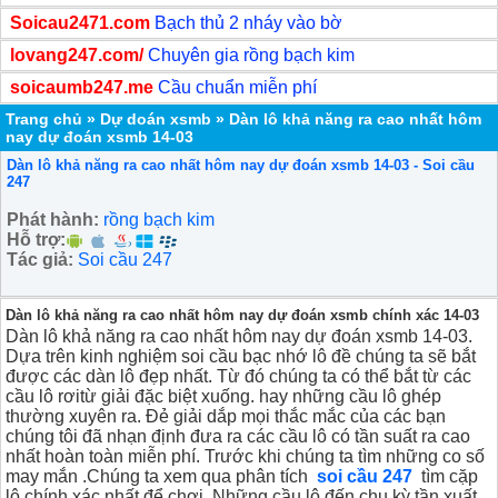
Soicau2471.com
Bạch thủ 2 nháy vào bờ
lovang247.com/
Chuyên gia rồng bạch kim
soicaumb247.me
Cầu chuẩn miễn phí
Trang chủ
»
Dự doán xsmb
»
Dàn lô khả năng ra cao nhất hôm
nay dự đoán xsmb 14-03
Dàn lô khả năng ra cao nhất hôm nay dự đoán xsmb 14-03 - Soi cầu
247
Phát hành:
rồng bạch kim
Hỗ trợ:
Tác giả:
Soi cầu 247
Dàn lô khả năng ra cao nhất hôm nay dự đoán xsmb chính xác 14-03
Dàn lô khả năng ra cao nhất hôm nay dự đoán xsmb 14-03.
Dựa trên kinh nghiệm soi cầu bạc nhớ lô đề chúng ta sẽ bắt
được các dàn lô đẹp nhất. Từ đó chúng ta có thể bắt từ các
cầu lô rơitừ giải đặc biệt xuống. hay những cầu lô ghép
thường xuyên ra. Đẻ giải dắp mọi thắc mắc của các bạn
chúng tôi đã nhạn định đưa ra các cầu lô có tần suất ra cao
nhất hoàn toàn miễn phí. Trước khi chúng ta tìm những co số
may mắn .Chúng ta xem qua phân tích
soi cầu 247
tìm cặp
lô chính xác nhất để chơi. Những cầu lô đến chu kỳ tần xuất