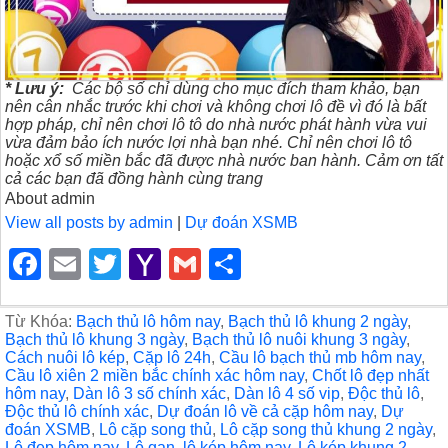
*
Lưu ý:
Các bộ số chỉ dùng cho mục đích tham khảo, bạn
nên cân nhắc trước khi chơi và không chơi lô đề vì đó là bất
hợp pháp, chỉ nên chơi lô tô do nhà nước phát hành vừa vui
vừa đảm bảo ích nước lợi nhà bạn nhé.
Chỉ nên chơi lô tô
hoặc xổ số miền bắc đã được nhà nước ban hành. Cảm ơn tất
cả các bạn đã đồng hành cùng trang
About admin
View all posts by admin
|
Dự đoán XSMB
F
E
T
Y
G
S
a
m
wi
a
m
h
c
ail
tt
h
ail
ar
Từ Khóa:
Bạch thủ lô hôm nay
,
Bạch thủ lô khung 2 ngày
,
Bạch thủ lô khung 3 ngày
,
Bạch thủ lô nuôi khung 3 ngày
,
e
er
o
e
Cách nuôi lô kép
,
Cặp lô 24h
,
Cầu lô bạch thủ mb hôm nay
,
Cầu lô xiên 2 miền bắc chính xác hôm nay
,
Chốt lô đẹp nhất
b
o
hôm nay
,
Dàn lô 3 số chính xác
,
Dàn lô 4 số vip
,
Độc thủ lô
,
Độc thủ lô chính xác
,
Dự đoán lô về cả cặp hôm nay
,
Dự
o
M
đoán XSMB
,
Lô cặp song thủ
,
Lô cặp song thủ khung 2 ngày
,
Lô đẹp hôm nay
,
Lô gan
,
lô kép hôm nay
,
Lô kép khung 2